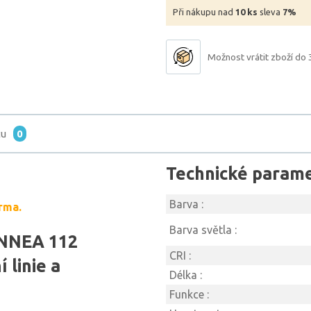
Při nákupu nad
10 ks
sleva
7%
Možnost vrátit zboží do 
tu
0
Technické param
Barva :
rma.
Barva světla :
INNEA 112
CRI :
linie a
Délka :
Funkce :