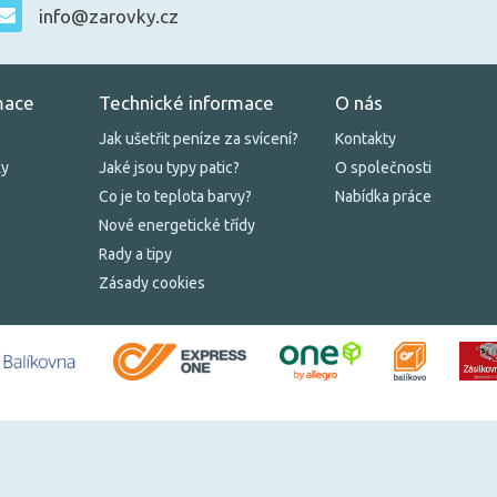
info@zarovky.cz
mace
Technické informace
O nás
Jak ušetřit peníze za svícení?
Kontakty
ky
Jaké jsou typy patic?
O společnosti
Co je to teplota barvy?
Nabídka práce
Nové energetické třídy
Rady a tipy
Zásady cookies