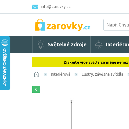
info@zarovky.cz
Světelné zdroje
Interiéro
Získejte více světla za méně peněz
Interiérová
Lustry, závěsná svítidla
G