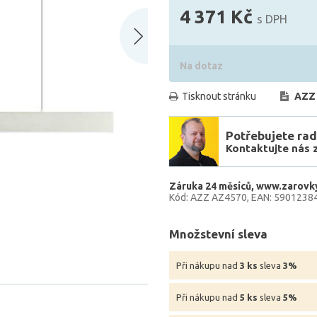
4 371 Kč
s DPH
Na dotaz
Tisknout stránku
AZZ
Potřebujete rad
Kontaktujte nás 
Záruka 24 měsíců
www.zarovky
Kód: AZZ AZ4570
EAN: 5901238
Množstevní sleva
Při nákupu nad
3 ks
sleva
3%
Při nákupu nad
5 ks
sleva
5%