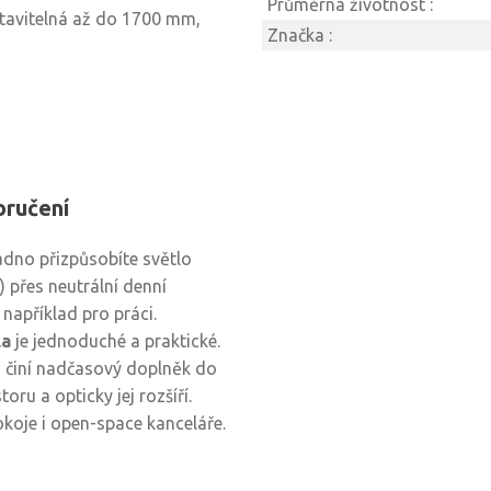
Průměrná životnost :
tavitelná až do 1700 mm,
Značka :
oručení
adno přizpůsobíte světlo
 přes neutrální denní
například pro práci.
la
je jednoduché a praktické.
ěj činí nadčasový doplněk do
ru a opticky jej rozšíří.
koje i open-space kanceláře.