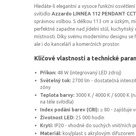
Hledáte-li elegantní a vysoce funkční osvětlení 
svítidlo
Azzardo LINNEA 112 PENDANT CCT
správnou volbou. S délkou 113 cm a úzkým, mi
perfektně zapadne nad jídelní stůl, kuchyňský
místnosti. Díky svému modernímu designu se 
ale i do kanceláří a komerčních prostor.
Klíčové vlastnosti a technické par
Příkon:
48 W (integrovaný LED zdroj)
Světelný tok:
2700 lm - dostatečná intenzit
zóny
Teplota barvy:
3000 K / 4000 K / 6000 K (n
na těle svítidla)
Index podání barev (CRI):
≥ 80 - zajišťuje 
Životnost LED:
25 000 hodin
Krytí:
IP20 - vhodné do suchých vnitřních p
Materiál:
kov/plast s akrylovým difuzorem