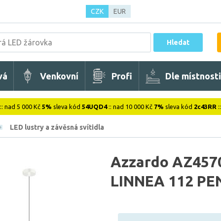
CZK
EUR
Hledat
vá
Venkovní
Profi
Dle místnosti
:: nad 5 000 Kč
5%
sleva kód
54UQD4
:: nad 10 000 Kč
7%
sleva kód
2c43RR
:
LED lustry a závěsná svítidla
Azzardo AZ4570
LINNEA 112 PE