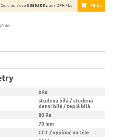
10 ks
Cena po slevě
3 359,50 Kč
bez DPH / ks
30 dní
etry
bílá
studená bílá / studená
denní bílá / teplá bílá
80 Ra
70 mm
CCT / vypínač na těle