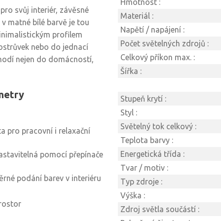
Hmotnost :
pro svůj interiér, závěsné
Materiál :
v matné bílé barvě je tou
Napětí / napájení :
nimalistickým profilem
Počet světelných zdrojů :
 ostrůvek nebo do jednací
Celkový příkon max. :
hodí nejen do domácností,
Šířka :
ametry
Stupeň krytí :
Styl :
Světelný tok celkový :
a pro pracovní i relaxační
Teplota barvy :
Energetická třída :
astavitelná pomocí přepínače
Tvar / motiv :
věrné podání barev v interiéru
Typ zdroje :
Výška :
rostor
Zdroj světla součástí :