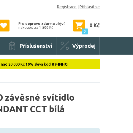
Registrace
|
Přihlásit se
Pro
dopravu zdarma
zbývá
0 Kč
nakoupit za 1 500 Kč
0
Příslušenství
Výprodej
: nad 20 000 Kč
10%
sleva kód
R9HNHG
 závěsné svítidlo
NDANT CCT bílá