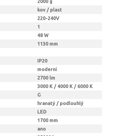
2000 g
kov / plast
220-240V
1
48 W
1130 mm
IP20
moderní
2700 lm
3000 K / 4000 K / 6000 K
G
hranatý / podlouhlý
LED
1700 mm
ano