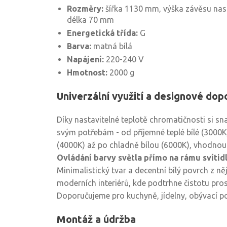
Rozměry:
šířka 1130 mm, výška závěsu nas
délka 70 mm
Energetická třída:
G
Barva:
matná bílá
Napájení:
220-240 V
Hmotnost:
2000 g
Univerzální využití a designové dop
Díky nastavitelné teplotě chromatičnosti si sn
svým potřebám - od příjemné teplé bílé (3000K)
(4000K) až po chladně bílou (6000K), vhodnou 
Ovládání barvy světla přímo na rámu svítid
Minimalistický tvar a decentní bílý povrch z n
moderních interiérů, kde podtrhne čistotu prosto
Doporučujeme pro kuchyně, jídelny, obývací po
Montáž a údržba