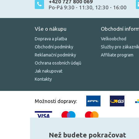
+420 727 800 069
Po-Pá 9:30 - 11:30, 12:30 - 16:00
Vše o nákupu
Obchodní infor
Doprava a platba
Velkoobchod
Obchodní podmínky
Služby pro zákazní
Reklamační podmínky
Affiliate program
Ochrana osobních údajů
Jak nakupovat
Kontakty
Možnosti dopravy:
Než budete pokračovat
© 2010–2026 Všechna práva vyhrazena.
žárovky.cz