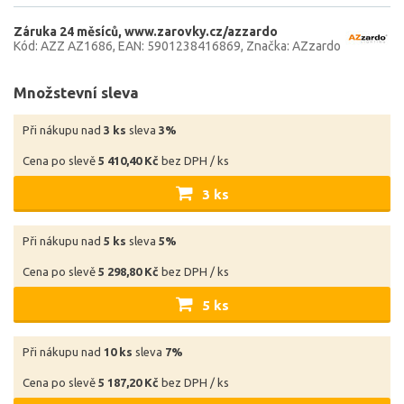
Záruka 24 měsíců
www.zarovky.cz/azzardo
Kód: AZZ AZ1686
EAN: 5901238416869
Značka: AZzardo
Množstevní sleva
Při nákupu nad
3 ks
sleva
3%
Cena po slevě
5 410,40 Kč
bez DPH / ks
3 ks
Při nákupu nad
5 ks
sleva
5%
Cena po slevě
5 298,80 Kč
bez DPH / ks
5 ks
Při nákupu nad
10 ks
sleva
7%
Cena po slevě
5 187,20 Kč
bez DPH / ks