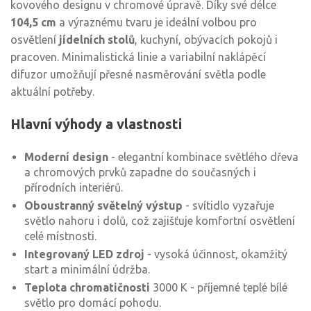
kovového designu v chromové úpravě. Díky své délce
104,5 cm
a výraznému tvaru je ideální volbou pro
osvětlení
jídelních stolů
, kuchyní, obývacích pokojů i
pracoven. Minimalistická linie a variabilní naklápěcí
difuzor umožňují přesné nasměrování světla podle
aktuální potřeby.
Hlavní výhody a vlastnosti
Moderní design
- elegantní kombinace světlého dřeva
a chromových prvků zapadne do současných i
přírodních interiérů.
Oboustranný světelný výstup
- svítidlo vyzařuje
světlo nahoru i dolů, což zajišťuje komfortní osvětlení
celé místnosti.
Integrovaný LED zdroj
- vysoká účinnost, okamžitý
start a minimální údržba.
Teplota chromatičnosti
3000 K - příjemné teplé bílé
světlo pro domácí pohodu.