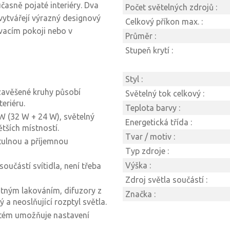
časně pojaté interiéry. Dva
Počet světelných zdrojů :
ytvářejí výrazný designový
Celkový příkon max. :
ývacím pokoji nebo v
Průměr :
Stupeň krytí :
Styl :
 zavěšené kruhy působí
Světelný tok celkový :
eriéru.
Teplota barvy :
 W (32 W + 24 W), světelný
Energetická třída :
ětších místností.
Tvar / motiv :
útulnou a příjemnou
Typ zdroje :
Výška :
součástí svítidla, není třeba
Zdroj světla součástí :
atným lakováním, difuzory z
Značka :
a neoslňující rozptyl světla.
stém umožňuje nastavení