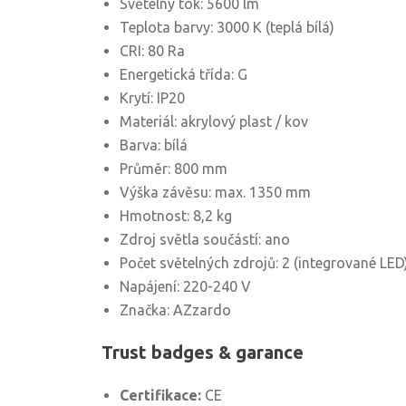
Světelný tok: 5600 lm
Teplota barvy: 3000 K (teplá bílá)
CRI: 80 Ra
Energetická třída: G
Krytí: IP20
Materiál: akrylový plast / kov
Barva: bílá
Průměr: 800 mm
Výška závěsu: max. 1350 mm
Hmotnost: 8,2 kg
Zdroj světla součástí: ano
Počet světelných zdrojů: 2 (integrované LED
Napájení: 220-240 V
Značka: AZzardo
Trust badges & garance
Certifikace:
CE