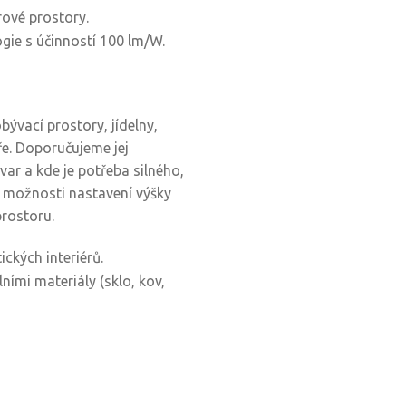
rové prostory.
gie s účinností 100 lm/W.
bývací prostory, jídelny,
ře. Doporučujeme jej
var a kde je potřeba silného,
y možnosti nastavení výšky
prostoru.
ckých interiérů.
ími materiály (sklo, kov,