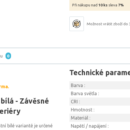
Při nákupu nad
10 ks
sleva
7%
Možnost vrátit zboží do 
tu
0
Technické param
Barva :
rma.
Barva světla :
bílá - Závěsné
CRI :
eriéry
Hmotnost :
Materiál :
tní bílé variantě je určené
Napětí / napájení :