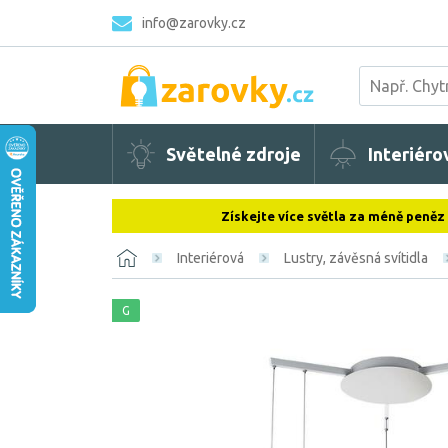
info@zarovky.cz
Světelné zdroje
Interiéro
Získejte více světla za méně peněz
Interiérová
Lustry, závěsná svítidla
G