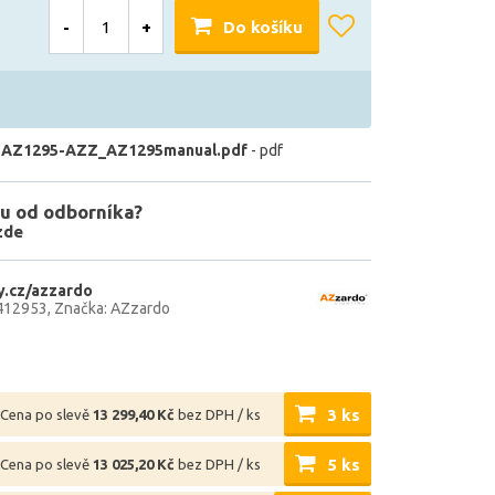
-
+
Do košíku
 AZ1295-AZZ_AZ1295manual.pdf
- pdf
u od odborníka?
zde
.cz/azzardo
412953
Značka: AZzardo
3 ks
Cena po slevě
13 299,40 Kč
bez DPH / ks
5 ks
Cena po slevě
13 025,20 Kč
bez DPH / ks