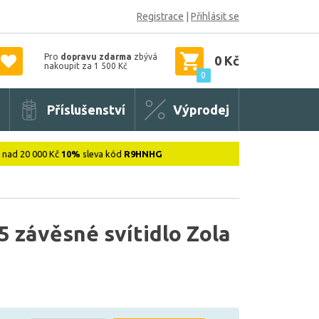
Registrace
|
Přihlásit se
Pro
dopravu zdarma
zbývá
0 Kč
nakoupit za 1 500 Kč
0
Příslušenství
Výprodej
: nad 20 000 Kč
10%
sleva kód
R9HNHG
 závěsné svítidlo Zola