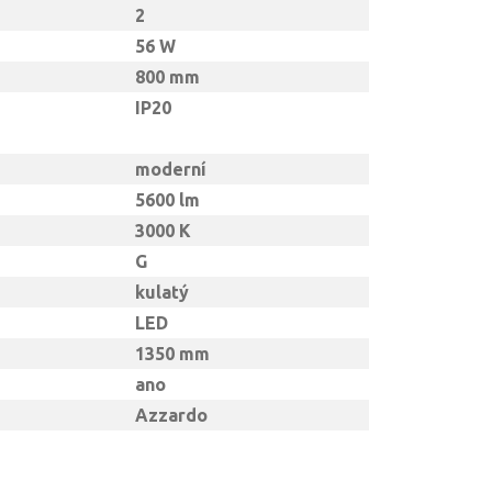
2
56 W
800 mm
IP20
moderní
5600 lm
3000 K
G
kulatý
LED
1350 mm
ano
Azzardo