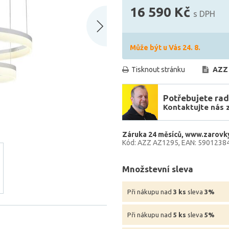
16 590 Kč
s DPH
Může být u Vás 24. 8.
Tisknout stránku
AZZ
Potřebujete rad
Kontaktujte nás 
Záruka 24 měsíců
www.zarovky
Kód: AZZ AZ1295
EAN: 5901238
Množstevní sleva
Při nákupu nad
3 ks
sleva
3%
Při nákupu nad
5 ks
sleva
5%