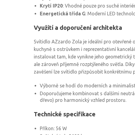
Krytí IP20
: Vhodné pouze pro suché interié
Energetická třída G
: Moderní LED technolo
Využití a doporučení architekta
Svítidlo AZzardo Zola je ideální pro otevřené o
kuchyně s ostrůvkem i reprezentativní kancelá
instalovat tam, kde vynikne jeho geometrický t
ale zároveň příjemně rozptýleného světla. Dík
zavěšení lze svítidlo přizpůsobit konkrétnímu 
Výborně se hodí do moderních a minimalisti
Doporučujeme kombinovat s dalšími neutráln
dřevo) pro harmonický vzhled prostoru.
Technické specifikace
Příkon: 56 W