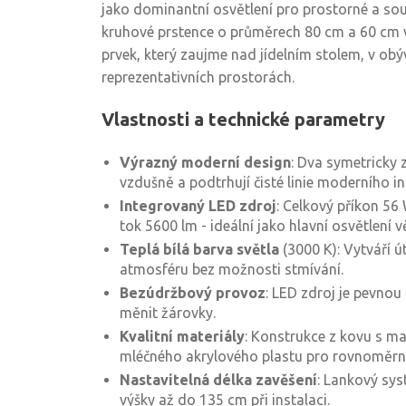
jako dominantní osvětlení pro prostorné a sou
kruhové prstence o průměrech 80 cm a 60 cm v
prvek, který zaujme nad jídelním stolem, v ob
reprezentativních prostorách.
Vlastnosti a technické parametry
Výrazný moderní design
: Dva symetricky
vzdušně a podtrhují čisté linie moderního int
Integrovaný LED zdroj
: Celkový příkon 56
tok 5600 lm - ideální jako hlavní osvětlení v
Teplá bílá barva světla
(3000 K): Vytváří 
atmosféru bez možnosti stmívání.
Bezúdržbový provoz
: LED zdroj je pevnou 
měnit žárovky.
Kvalitní materiály
: Konstrukce z kovu s m
mléčného akrylového plastu pro rovnoměrný 
Nastavitelná délka zavěšení
: Lankový sy
výšky až do 135 cm při instalaci.