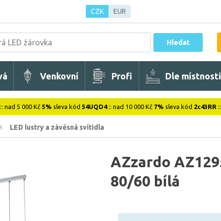
CZK
EUR
Hledat
vá
Venkovní
Profi
Dle místnosti
:: nad 5 000 Kč
5%
sleva kód
54UQD4
:: nad 10 000 Kč
7%
sleva kód
2c43RR
:
LED lustry a závěsná svítidla
AZzardo AZ1295
80/60 bílá