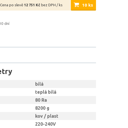
10 ks
Cena po slevě
12 751 Kč
bez DPH / ks
30 dní
etry
bílá
teplá bílá
80 Ra
8200 g
kov / plast
220-240V