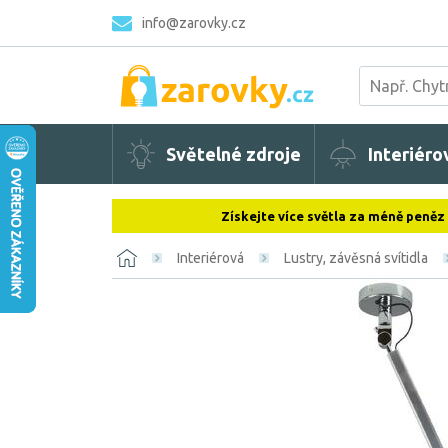
info@zarovky.cz
Světelné zdroje
Interiéro
Získejte více světla za méně peněz
Interiérová
Lustry, závěsná svítidla