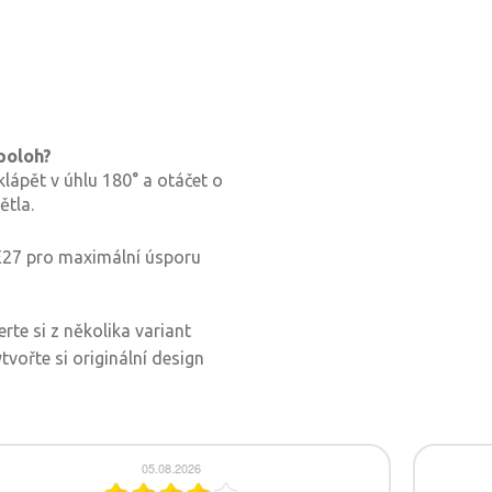
poloh?
klápět v úhlu 180° a otáčet o
ětla.
E27 pro maximální úsporu
erte si z několika variant
tvořte si originální design