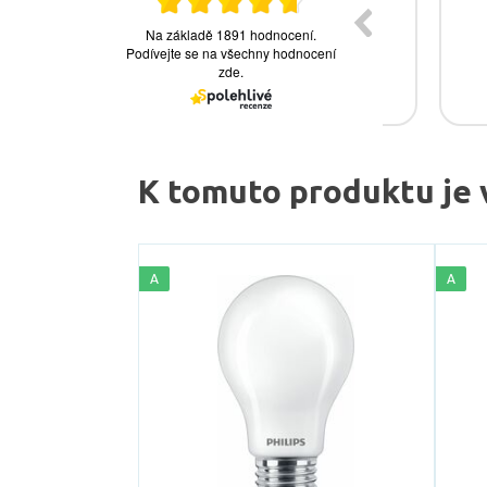
K tomuto produktu je 
A
A