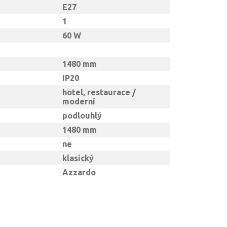
E27
1
60 W
1480 mm
IP20
hotel, restaurace /
moderní
podlouhlý
1480 mm
ne
klasický
Azzardo