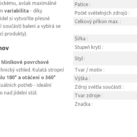
stickému, avšak maximálně
Patice :
ím
variabilita
- díky
Počet světelných zdrojů :
idel si vytvoříte přesně
Celkový příkon max. :
 součástí balení a vybírá se
cí produkty).
Šířka :
omov
Stupeň krytí :
Styl :
v hliníkové povrchové
echnický vzhled. Kulatá stropní
Tvar / motiv :
lu 180° a otáčení o 360°
Výška :
álních potřeb - ideální
Zdroj světla součástí :
 nad jídelní stůl.
Tvar zdroje :
Značka :