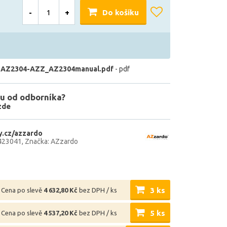
-
+
Do košíku
 AZ2304-AZZ_AZ2304manual.pdf
- pdf
u od odborníka?
zde
.cz/azzardo
423041
Značka: AZzardo
3 ks
Cena po slevě
4 632,80 Kč
bez DPH / ks
5 ks
Cena po slevě
4 537,20 Kč
bez DPH / ks