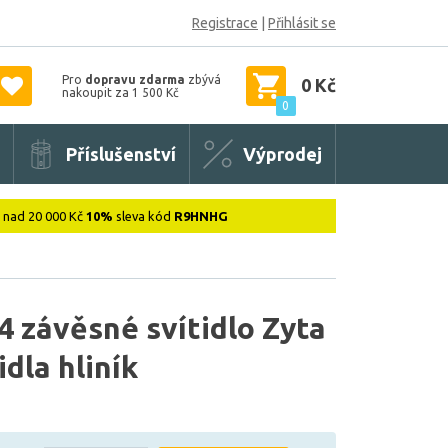
Registrace
|
Přihlásit se
Pro
dopravu zdarma
zbývá
0 Kč
nakoupit za 1 500 Kč
0
Příslušenství
Výprodej
: nad 20 000 Kč
10%
sleva kód
R9HNHG
 závěsné svítidlo Zyta
dla hliník