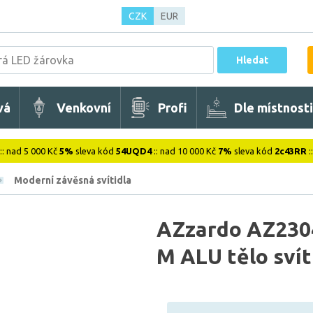
CZK
EUR
Hledat
vá
Venkovní
Profi
Dle místnosti
:: nad 5 000 Kč
5%
sleva kód
54UQD4
:: nad 10 000 Kč
7%
sleva kód
2c43RR
:
Moderní závěsná svítidla
AZzardo AZ2304
M ALU tělo svíti