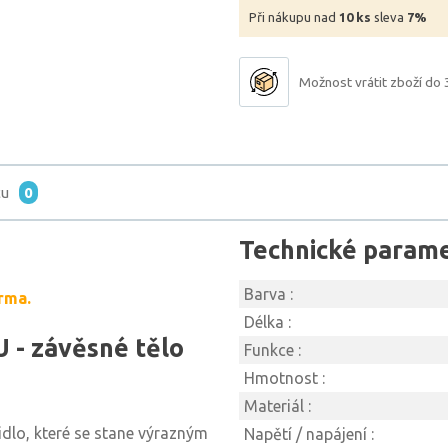
Při nákupu nad
10 ks
sleva
7%
Možnost vrátit zboží do 
tu
0
Technické param
Barva :
rma.
Délka :
 - závěsné tělo
Funkce :
Hmotnost :
Materiál :
idlo, které se stane výrazným
Napětí / napájení :