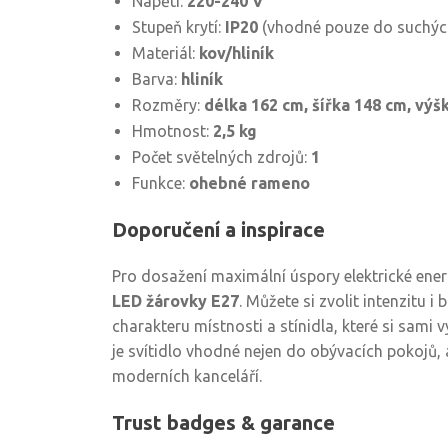
Napětí:
220-240 V
Stupeň krytí:
IP20
(vhodné pouze do suchých
Materiál:
kov/hliník
Barva:
hliník
Rozměry:
délka 162 cm, šířka 148 cm, výš
Hmotnost:
2,5 kg
Počet světelných zdrojů:
1
Funkce:
ohebné rameno
Doporučení a inspirace
Pro dosažení maximální úspory elektrické ene
LED žárovky E27
. Můžete si zvolit intenzitu i
charakteru místnosti a stínidla, které si sami v
je svítidlo vhodné nejen do obývacích pokojů, a
moderních kanceláří.
Trust badges & garance