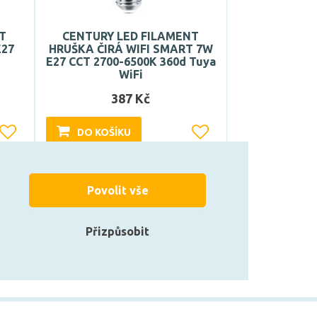
T
CENTURY LED FILAMENT
E27
HRUŠKA ČIRÁ WIFI SMART 7W
E27 CCT 2700-6500K 360d Tuya
WiFi
387 Kč
DO KOŠÍKU
Může být u Vás 16. 9.
Povolit vše
Přizpůsobit