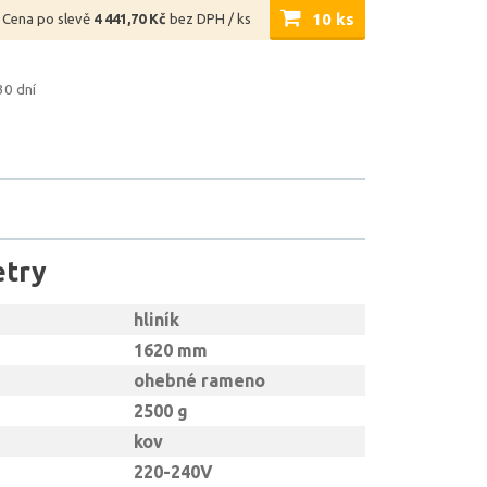
10 ks
Cena po slevě
4 441,70 Kč
bez DPH / ks
30 dní
etry
hliník
1620 mm
ohebné rameno
2500 g
kov
220-240V