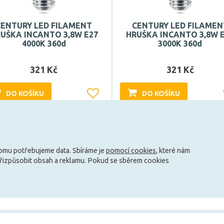
CENTURY LED FILAMENT
CENTURY LED FILAMEN
UŠKA INCANTO 3,8W E27
HRUŠKA INCANTO 3,8W 
4000K 360d
3000K 360d
321 Kč
321 Kč
DO KOŠÍKU
DO KOŠÍKU
Může být u Vás 17. 8.
Může být u Vás 17. 8.
tomu potřebujeme data. Sbíráme je
pomocí cookies
, které nám
Načíst další
přizpůsobit obsah a reklamu. Pokud se sběrem cookies