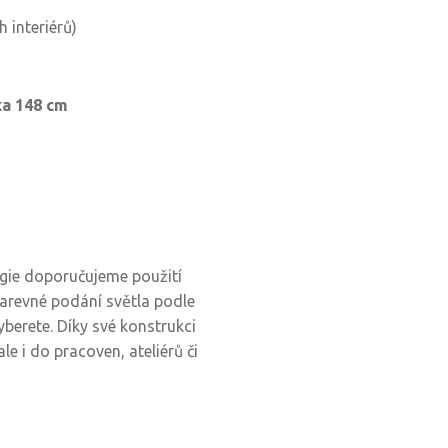
 interiérů)
ka 148 cm
rgie doporučujeme použití
 barevné podání světla podle
yberete. Díky své konstrukci
le i do pracoven, ateliérů či