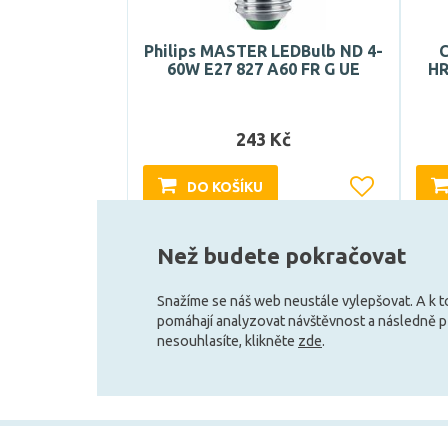
Philips MASTER LEDBulb ND 4-
60W E27 827 A60 FR G UE
HR
243 Kč
DO KOŠÍKU
Skladem e-shop (5 ks)
Než budete pokračovat
Snažíme se náš web neustále vylepšovat. A k 
pomáhají analyzovat návštěvnost a následně 
nesouhlasíte, klikněte
zde
.