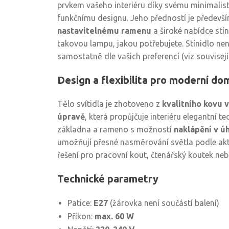
prvkem vašeho interiéru díky svému minimali
funkčnímu designu. Jeho předností je předevš
nastavitelnému ramenu
a široké nabídce stín
takovou lampu, jakou potřebujete. Stínidlo není
samostatně dle vašich preferencí (viz souvisejí
Design a flexibilita pro moderní d
Tělo svítidla je zhotoveno z
kvalitního kovu 
úpravě
, která propůjčuje interiéru elegantní t
základna a rameno s možností
naklápění v úh
umožňují přesné nasměrování světla podle aktu
řešení pro pracovní kout, čtenářský koutek nebo
Technické parametry
Patice:
E27
(žárovka není součástí balení)
Příkon:
max. 60 W