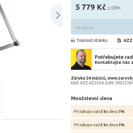
5 779 Kč
s DPH
Na dotaz
Tisknout stránku
AZZ
Potřebujete rad
Kontaktujte nás 
Záruka 24 měsíců
www.zarovky
Kód: AZZ AZ2304
EAN: 5901238
Množstevní sleva
Při nákupu nad
3 ks
sleva
3%
Při nákupu nad
5 ks
sleva
5%