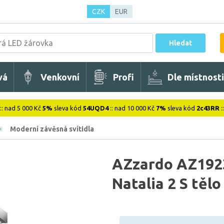
CZK
EUR
Hledat
vá
Venkovní
Profi
Dle místnosti
:: nad 5 000 Kč
5%
sleva kód
54UQD4
:: nad 10 000 Kč
7%
sleva kód
2c43RR
:
Moderní závěsná svítidla
AZzardo AZ1923
Natalia 2 S tělo