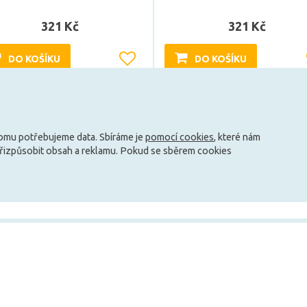
321 Kč
321 Kč
DO KOŠÍKU
DO KOŠÍKU
Může být u Vás 17. 8.
Může být u Vás 17. 8.
tomu potřebujeme data. Sbíráme je
pomocí cookies
, které nám
Načíst další
přizpůsobit obsah a reklamu. Pokud se sběrem cookies
info@zarovky.cz
mace
Technické informace
O nás