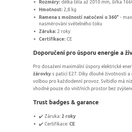
Rozměry:
délka těla až 2010 mm, šířka 1
Hmotnost:
2,8 kg
Ramena s možností natočení o 360°
- maxi
nasměrování světelného toku
Záruka:
2 roky
Certifikace:
CE
Doporučení pro úsporu energie a ži
Pro dosažení maximální úspory elektrické ene
žárovky
s paticí E27. Díky dlouhé životnosti a
volbou pro každodenní provoz. Svítidlo má nízk
vhodné pouze do vnitřních prostor bez zvýšené
Trust badges & garance
✔️ Záruka:
2 roky
✔️ Certifikace:
CE