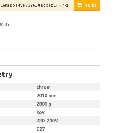
10 ks
Cena po slevě
5 376,30 Kč
bez DPH / ks
30 dní
etry
chrom
2010 mm
2800 g
kov
220-240V
E27