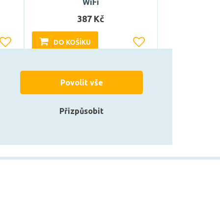
WiFi
387 Kč
DO KOŠÍKU
Může být u Vás 16. 9.
Povolit vše
Přizpůsobit
zarovky.cz