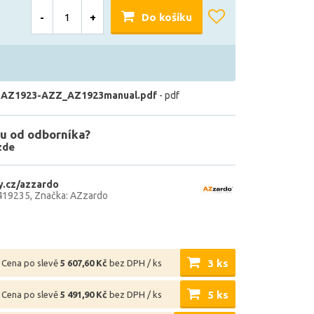
-
+
Do košíku
 AZ1923-AZZ_AZ1923manual.pdf
- pdf
u od odborníka?
zde
.cz/azzardo
419235
Značka: AZzardo
3 ks
Cena po slevě
5 607,60 Kč
bez DPH / ks
5 ks
Cena po slevě
5 491,90 Kč
bez DPH / ks