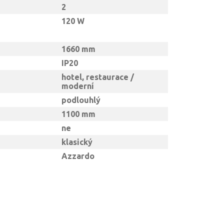
2
120 W
1660 mm
IP20
hotel, restaurace /
moderní
podlouhlý
1100 mm
ne
klasický
Azzardo