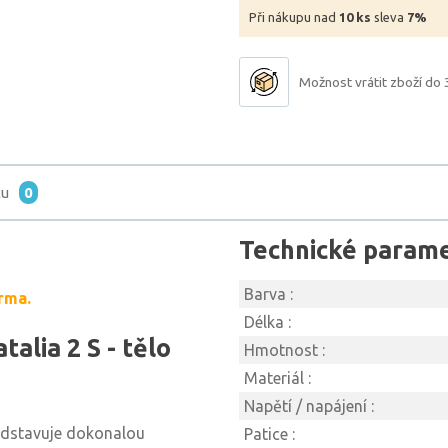
Při nákupu nad
10 ks
sleva
7%
Možnost vrátit zboží do 
tu
0
Technické param
Barva :
rma.
Délka :
alia 2 S - tělo
Hmotnost :
Materiál :
Napětí / napájení :
dstavuje dokonalou
Patice :