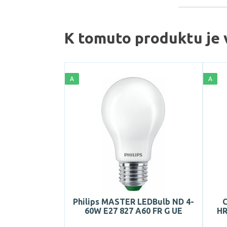
K tomuto produktu je 
A
A
Philips MASTER LEDBulb ND 4-
60W E27 827 A60 FR G UE
HR