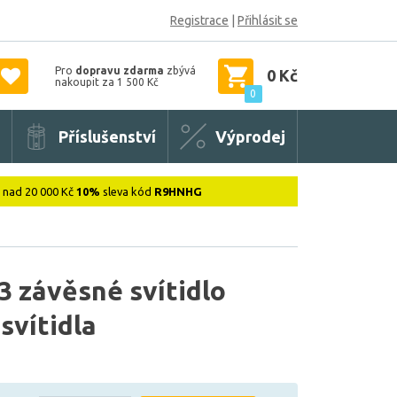
Registrace
|
Přihlásit se
Pro
dopravu zdarma
zbývá
0 Kč
nakoupit za 1 500 Kč
0
Příslušenství
Výprodej
: nad 20 000 Kč
10%
sleva kód
R9HNHG
 závěsné svítidlo
 svítidla