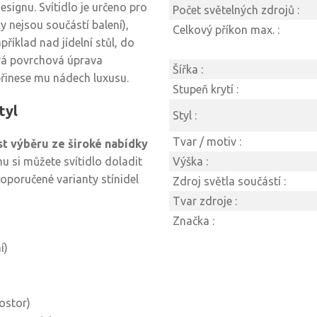
signu. Svítidlo je určeno pro
Počet světelných zdrojů :
y nejsou součástí balení),
Celkový příkon max. :
říklad nad jídelní stůl, do
vá povrchová úprava
Šířka :
přinese mu nádech luxusu.
Stupeň krytí :
tyl
Styl :
Tvar / motiv :
t výběru ze široké nabídky
mu si můžete svítidlo doladit
Výška :
oporučené varianty stínidel
Zdroj světla součástí :
Tvar zdroje :
Značka :
í)
ostor)