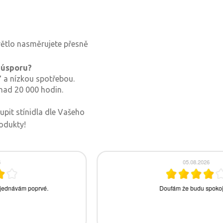
větlo nasměrujete přesně
 úsporu?
27 a nízkou spotřebou.
nad 20 000 hodin.
pit stínidla dle Vašeho
rodukty!