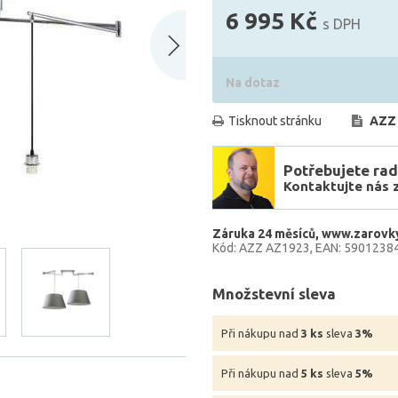
6 995 Kč
s DPH
Na dotaz
Tisknout stránku
AZZ
Potřebujete rad
Kontaktujte nás 
Záruka 24 měsíců
www.zarovky
Kód: AZZ AZ1923
EAN: 5901238
Množstevní sleva
Při nákupu nad
3 ks
sleva
3%
Při nákupu nad
5 ks
sleva
5%