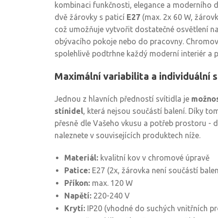
kombinaci funkčnosti, elegance a moderního de
dvě žárovky s paticí
E27
(max. 2x 60 W, žárovk
což umožňuje vytvořit dostatečné osvětlení nap
obývacího pokoje nebo do pracovny. Chromo
spolehlivě podtrhne každý moderní interiér a 
Maximální variabilita a individuální s
Jednou z hlavních předností svítidla je
možnos
stínidel
, která nejsou součástí balení. Díky to
přesně dle Vašeho vkusu a potřeb prostoru - d
naleznete v souvisejících produktech níže.
Materiál:
kvalitní kov v chromové úpravě
Patice:
E27 (2x, žárovka není součástí balen
Příkon:
max. 120 W
Napětí:
220-240 V
Krytí:
IP20 (vhodné do suchých vnitřních pr