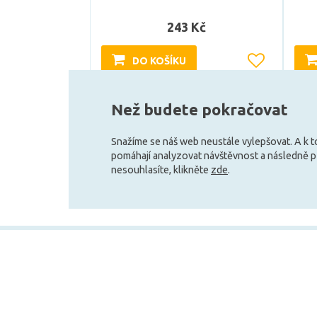
243 Kč
DO KOŠÍKU
Skladem e-shop (5 ks)
Než budete pokračovat
Snažíme se náš web neustále vylepšovat. A k 
pomáhají analyzovat návštěvnost a následně 
nesouhlasíte, klikněte
zde
.
+420 727 800 069
Po-Pá 9:30 - 11:30, 12:30 - 16:00
Vše o nákupu
Obchodní infor