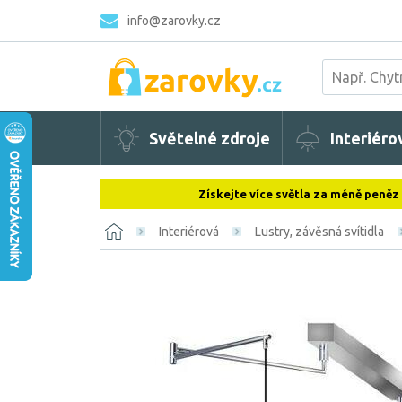
info@zarovky.cz
Světelné zdroje
Interiéro
Získejte více světla za méně peněz
Interiérová
Lustry, závěsná svítidla