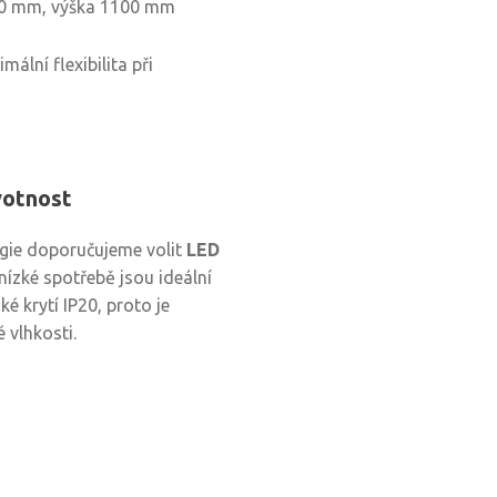
660 mm, výška 1100 mm
mální flexibilita při
votnost
rgie doporučujeme volit
LED
 nízké spotřebě jsou ideální
é krytí IP20, proto je
 vlhkosti.