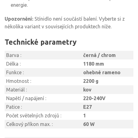
energie.
Upozornění:
Stínidlo není součástí balení. Vyberte si z
několika variant v souvisejících produktech níže.
Technické parametry
Barva :
černá / chrom
Délka :
1180 mm
Funkce :
ohebné rameno
Hmotnost :
2200 g
Materiál :
kov
Napětí / napájení :
220-240V
Patice :
E27
Počet světelných zdrojů :
1
Celkový příkon max. :
60 W