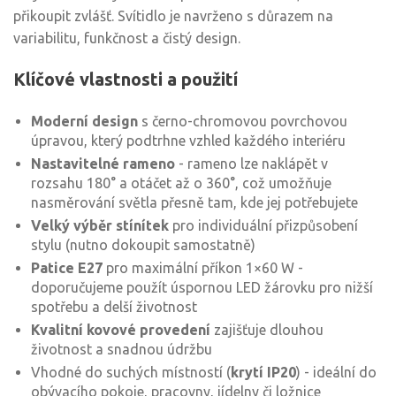
přikoupit zvlášť. Svítidlo je navrženo s důrazem na
variabilitu, funkčnost a čistý design.
Klíčové vlastnosti a použití
Moderní design
s černo-chromovou povrchovou
úpravou, který podtrhne vzhled každého interiéru
Nastavitelné rameno
- rameno lze naklápět v
rozsahu 180° a otáčet až o 360°, což umožňuje
nasměrování světla přesně tam, kde jej potřebujete
Velký výběr stínítek
pro individuální přizpůsobení
stylu (nutno dokoupit samostatně)
Patice E27
pro maximální příkon 1×60 W -
doporučujeme použít úspornou LED žárovku pro nižší
spotřebu a delší životnost
Kvalitní kovové provedení
zajišťuje dlouhou
životnost a snadnou údržbu
Vhodné do suchých místností (
krytí IP20
) - ideální do
obývacího pokoje, pracovny, jídelny či ložnice