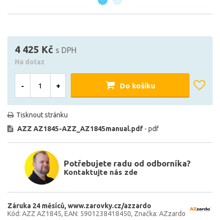
4 425 Kč
s DPH
Na dotaz
-
+
Do košíku
Tisknout stránku
AZZ AZ1845-AZZ_AZ1845manual.pdf
- pdf
Potřebujete radu od odborníka?
Kontaktujte nás zde
Záruka 24 měsíců
www.zarovky.cz/azzardo
Kód: AZZ AZ1845
EAN: 5901238418450
Značka: AZzardo