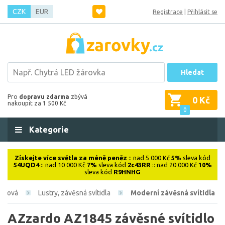
CZK
EUR
Registrace
|
Přihlásit se
Hledat
Pro
dopravu zdarma
zbývá
0 Kč
nakoupit za 1 500 Kč
0
Kategorie
Získejte více světla za méně peněz
:: nad 5 000 Kč
5%
sleva kód
54UQD4
:: nad 10 000 Kč
7%
sleva kód
2c43RR
:: nad 20 000 Kč
10%
sleva kód
R9HNHG
iérová
Lustry, závěsná svítidla
Moderní závěsná svítidla
AZzardo AZ1845 závěsné svítidlo