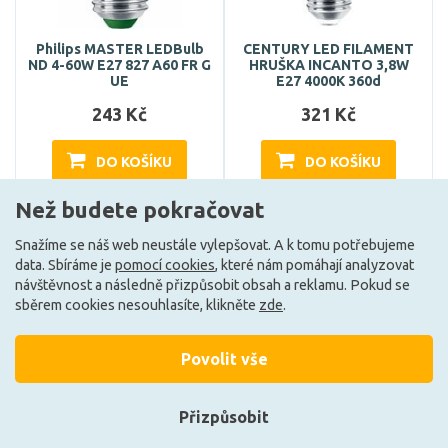
Philips MASTER LEDBulb
CENTURY LED FILAMENT
ND 4-60W E27 827 A60 FR G
HRUŠKA INCANTO 3,8W
UE
E27 4000K 360d
243 Kč
321 Kč
DO KOŠÍKU
DO KOŠÍKU
Než budete pokračovat
Skladem e-shop (5 ks)
Může být u Vás 17. 8.
Snažíme se náš web neustále vylepšovat. A k tomu potřebujeme
data. Sbíráme je
pomocí cookies
, které nám pomáhají analyzovat
návštěvnost a následně přizpůsobit obsah a reklamu. Pokud se
A
E
sběrem cookies nesouhlasíte, klikněte
zde
.
Povolit vše
Přizpůsobit