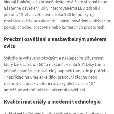
hledají funkční, ale zároveň designově čisté stropní nebo
nástěnné osvětlení. Díky integrovanému LED zdroji o
příkonu 12 W a světelnému toku 980 lm poskytuje
dostatek světla pro akcentní i hlavní osvětlení v obývacím
pokoji, chodbě, pracovně nebo komerčních prostorech.
Precizní osvětlení s nastavitelným směrem
svitu
Svítidlo je vybaveno otočným a naklápěcím difuzorem,
který lze otáčet o 360° a naklánět v úhlu 90°. Díky tomu
přesně nasměrujete světelný paprsek tam, kde je potřeba
- například na umělecké dílo, pracovní plochu nebo
dekorativní prvek v interiéru. Úzký úhel svícení 18°
umožňuje vytvořit efektní akcentní osvětlení.
Kvalitní materiály a moderní technologie
Materiál:
Odolný hliník zajišťuje dlouhou životnost a