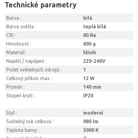
Technické parametry
Barva :
bílá
Barva světla :
teplá bílá
CRI :
80 Ra
Hmotnost :
600 g
Materiál :
hliník
Napětí / napájení :
220-240V
Počet světelných zdrojů :
1
Celkový příkon max. :
12 W
Průměr :
140 mm
Stupeň krytí :
IP20
Styl :
moderní
Světelný tok celkový :
980 lm
Teplota barvy :
3000 K