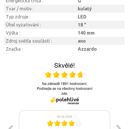
Energetická třída :
G
Tvar / motiv :
kulatý
Typ zdroje :
LED
Úhel vyzařování :
18 °
Výška :
140 mm
Zdroj světla součástí :
ano
Značka :
Azzardo