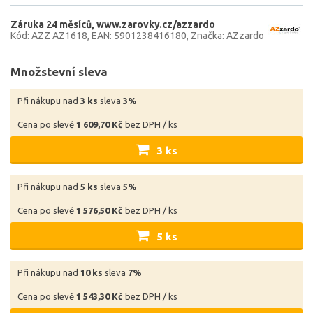
Záruka 24 měsíců
www.zarovky.cz/azzardo
Kód: AZZ AZ1618
EAN: 5901238416180
Značka: AZzardo
Množstevní sleva
Při nákupu nad
3 ks
sleva
3%
Cena po slevě
1 609,70 Kč
bez DPH / ks
3 ks
Při nákupu nad
5 ks
sleva
5%
Cena po slevě
1 576,50 Kč
bez DPH / ks
5 ks
Při nákupu nad
10 ks
sleva
7%
Cena po slevě
1 543,30 Kč
bez DPH / ks