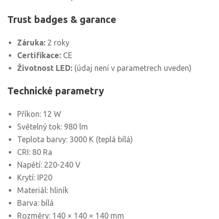
Trust badges & garance
Záruka:
2 roky
Certifikace:
CE
Životnost LED:
(údaj není v parametrech uveden)
Technické parametry
Příkon: 12 W
Světelný tok: 980 lm
Teplota barvy: 3000 K (teplá bílá)
CRI: 80 Ra
Napětí: 220-240 V
Krytí: IP20
Materiál: hliník
Barva: bílá
Rozměry: 140 × 140 × 140 mm