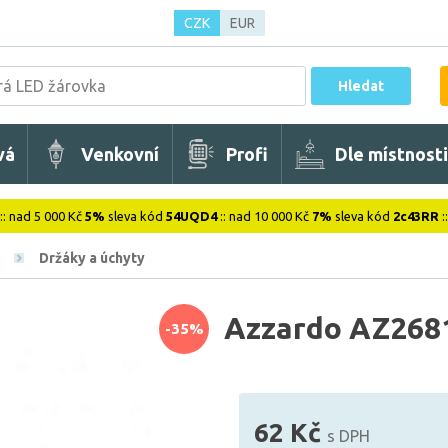
CZK
EUR
Hledat
vá
Venkovní
Profi
Dle místnosti
:: nad 5 000 Kč
5%
sleva kód
54UQD4
:: nad 10 000 Kč
7%
sleva kód
2c43RR
:
Držáky a úchyty
Azzardo AZ2681
-35%
62 Kč
s DPH