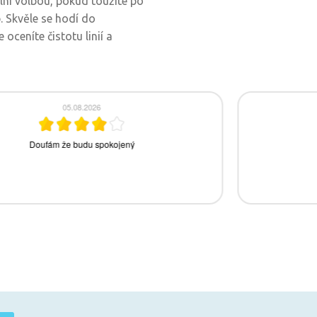
ní volbou, pokud toužíte po
. Skvěle se hodí do
oceníte čistotu linií a