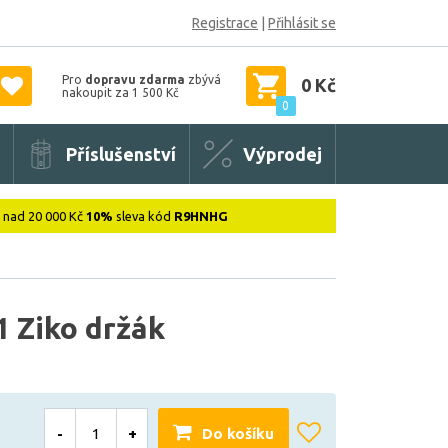
Registrace
|
Přihlásit se
Pro
dopravu zdarma
zbývá
0 Kč
nakoupit za 1 500 Kč
0
Příslušenství
Výprodej
: nad 20 000 Kč
10%
sleva kód
R9HNHG
 Ziko držák
-
+
Do košíku