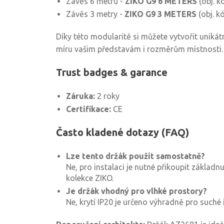
Závěs 6 metrů -
ZIKO G9 6 METERS
(obj. 
Závěs 3 metry -
ZIKO G9 3 METERS
(obj. k
Díky této modularitě si můžete vytvořit uniká
míru vašim představám i rozměrům místnosti.
Trust badges & garance
Záruka:
2 roky
Certifikace:
CE
Často kladené dotazy (FAQ)
Lze tento držák použít samostatně?
Ne, pro instalaci je nutné přikoupit základn
kolekce ZIKO.
Je držák vhodný pro vlhké prostory?
Ne, krytí IP20 je určeno výhradně pro suché i