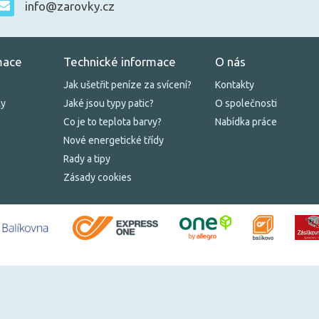
info@zarovky.cz
mace
Technické informace
O nás
Jak ušetřit peníze za svícení?
Kontakty
ky
Jaké jsou typy patic?
O společnosti
Co je to teplota barvy?
Nabídka práce
Nové energetické třídy
Rady a tipy
Zásady cookies