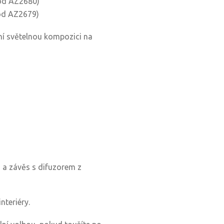
kód AZ2680)
ód AZ2679)
tní světelnou kompozici na
u a závěs s difuzorem z
nteriéry.