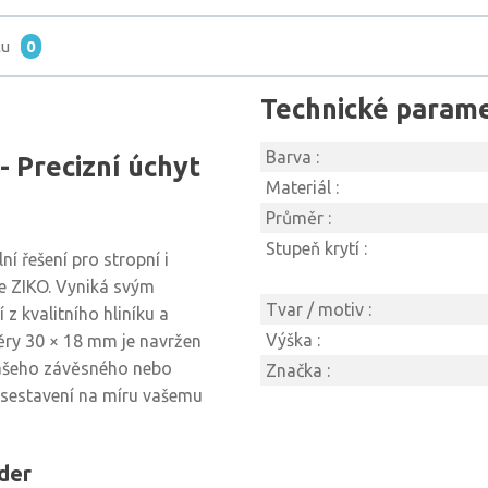
tu
0
Technické param
Barva :
 Precizní úchyt
Materiál :
Průměr :
Stupeň krytí :
ní řešení pro stropní i
e ZIKO. Vyniká svým
Tvar / motiv :
z kvalitního hliníku a
Výška :
ěry 30 × 18 mm je navržen
vašeho závěsného nebo
Značka :
 sestavení na míru vašemu
lder