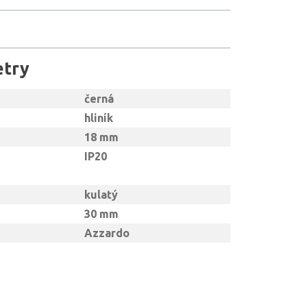
etry
černá
hliník
18 mm
IP20
kulatý
30 mm
Azzardo