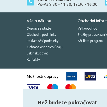
Po-Pá 9:30 - 11:30, 12:30 - 16:00
Vše o nákupu
Obchodní infor
Doprava a platba
Velkoobchod
Obchodní podmínky
Služby pro zákazní
Reklamační podmínky
Affiliate program
Ochrana osobních údajů
Jak nakupovat
Kontakty
Možnosti dopravy:
Než budete pokračovat
© 2010–2026 Všechna práva vyhrazena.
žárovky.cz