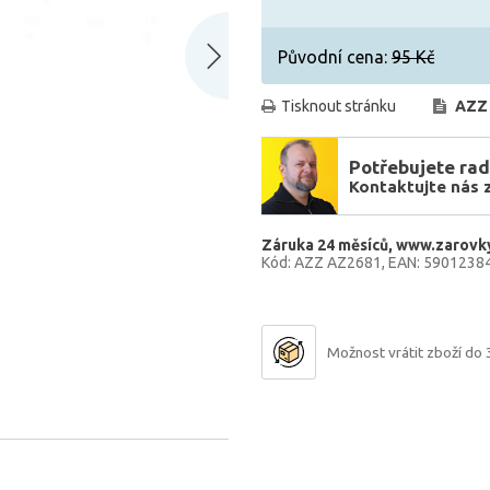
Původní cena:
95 Kč
Tisknout stránku
AZZ
Potřebujete rad
Kontaktujte nás 
Záruka 24 měsíců
www.zarovky
Kód: AZZ AZ2681
EAN: 5901238
Možnost vrátit zboží do 