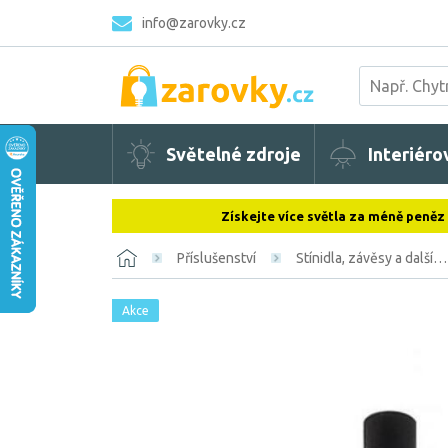
info@zarovky.cz
Světelné zdroje
Interiéro
Získejte více světla za méně peněz
Příslušenství
Stínidla, závěsy a další…
Akce