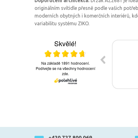
Doporučení architekta:
Držák AZ2681 je ideál
originálním svítidle přesně podle vašich potřeb
moderních obytných i komerčních interiérů, kde 
variabilitu systému ZIKO.
+420 727 800 069