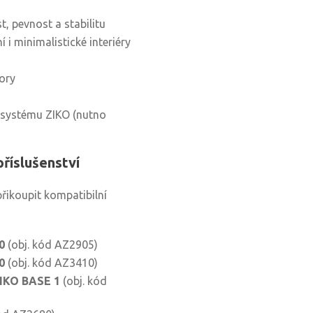
t, pevnost a stabilitu
 i minimalistické interiéry
ory
o systému ZIKO (nutno
říslušenství
řikoupit kompatibilní
0
(obj. kód AZ2905)
0
(obj. kód AZ3410)
IKO BASE 1
(obj. kód