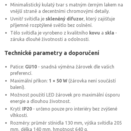
Minimalistický kulatý tvar s matným černým lakem na
vnější straně a decentními chromovými detaily.
Uvnitř svítidla je
skleněný difuzor
, který zajišťuje
příjemně rozptýlené světlo bez oslnění.
Tělo svítidla je vyrobeno z kvalitního
kovu
a
skla
-
záruka dlouhé životnosti a odolnosti.
Technické parametry a doporučení
Patice:
GU10
- snadná výměna žárovek dle vašich
preferencí.
Maximální příkon:
1 × 50 W
(žárovka není součástí
balení).
Možnost použití LED žárovek pro maximální úsporu
energie a dlouhou životnost.
Krytí:
IP20
- určeno pouze pro interiéry bez zvýšené
vlhkosti.
Rozměry: průměr stínidla 130 mm, výška svítidla 205
mm, délka 140 mm, hmotnost 640 g.