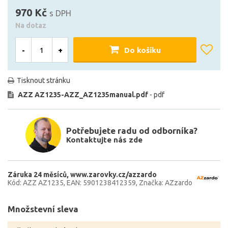
970 Kč
s DPH
Na dotaz
-
+
Do košíku
Tisknout stránku
AZZ AZ1235-AZZ_AZ1235manual.pdf
- pdf
Potřebujete radu od odborníka?
Kontaktujte nás zde
Záruka 24 měsíců
www.zarovky.cz/azzardo
Kód: AZZ AZ1235
EAN: 5901238412359
Značka: AZzardo
Množstevní sleva