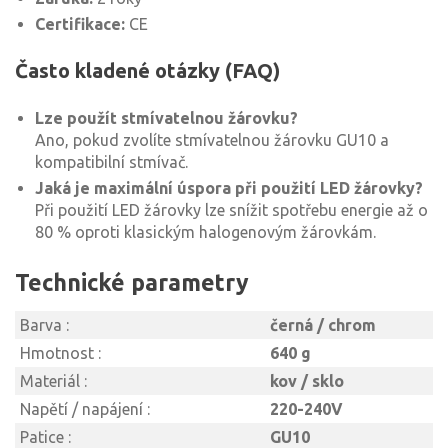
Certifikace:
CE
Často kladené otázky (FAQ)
Lze použít stmívatelnou žárovku?
Ano, pokud zvolíte stmívatelnou žárovku GU10 a
kompatibilní stmívač.
Jaká je maximální úspora při použití LED žárovky?
Při použití LED žárovky lze snížit spotřebu energie až o
80 % oproti klasickým halogenovým žárovkám.
Technické parametry
Barva :
černá / chrom
Hmotnost :
640 g
Materiál :
kov / sklo
Napětí / napájení :
220-240V
Patice :
GU10