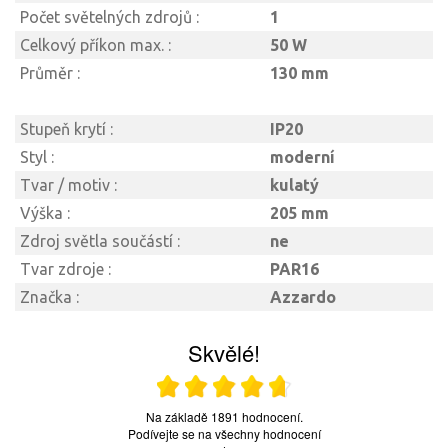
Počet světelných zdrojů :
1
Celkový příkon max. :
50 W
Průměr :
130 mm
Stupeň krytí :
IP20
Styl :
moderní
Tvar / motiv :
kulatý
Výška :
205 mm
Zdroj světla součástí :
ne
Tvar zdroje :
PAR16
Značka :
Azzardo