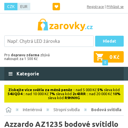
CZK
EUR
Registrace
|
Přihlásit se
Hledat
Pro
dopravu zdarma
zbývá
0 Kč
nakoupit za 1 500 Kč
0
Kategorie
Získejte více světla za méně peněz
:: nad 5 000 Kč
5%
sleva kód
54UQD4
:: nad 10 000 Kč
7%
sleva kód
2c43RR
:: nad 20 000 Kč
10%
sleva kód
R9HNHG
Interiérová
Stropní svítidla
Bodová svítidla
Azzardo AZ1235 bodové svítidlo