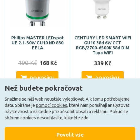
Philips MASTER LEDspot
CENTURY LED SMART WIFI
UE 2.1-50W GU10 ND 830
GU10 38d 6W CCT
EELA
RGB/2700-6500K 38d DIM
Tuya WiFi
190 Kč
168 Kč
339 Kč
DO KOŠÍKU
DO KOŠÍKU
Než budete pokračovat
Snažíme se náš web neustále vylepšovat. A k tomu potřebujeme
Skladem e-shop (4 ks)
Může být u Vás 16. 9.
data. Sbíráme je
pomocí cookies
, které nám pomáhají analyzovat
návštěvnost a následně přizpůsobit obsah a reklamu. Pokud se
sběrem cookies nesouhlasíte, klikněte
zde
.
G
A
Povolit vše