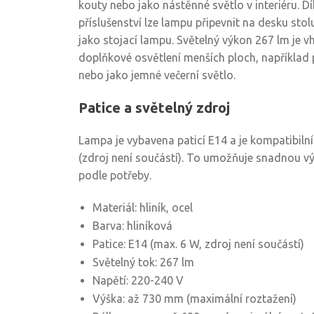
kouty nebo jako nástěnné světlo v interiéru. D
příslušenství lze lampu připevnit na desku stol
jako stojací lampu. Světelný výkon 267 lm je 
doplňkové osvětlení menších ploch, například př
nebo jako jemné večerní světlo.
Patice a světelný zdroj
Lampa je vybavena paticí E14 a je kompatibiln
(zdroj není součástí). To umožňuje snadnou v
podle potřeby.
Materiál: hliník, ocel
Barva: hliníková
Patice: E14 (max. 6 W, zdroj není součástí)
Světelný tok: 267 lm
Napětí: 220-240 V
Výška: až 730 mm (maximální roztažení)