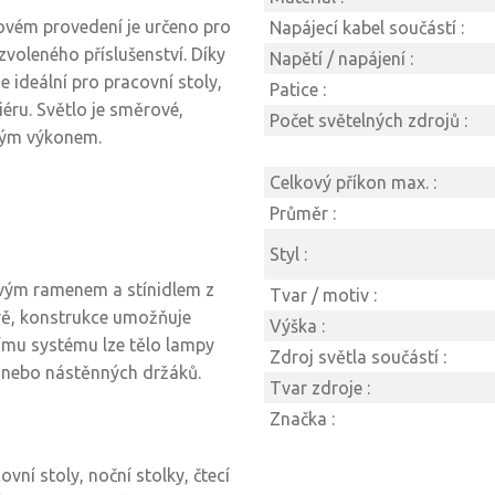
ovém provedení je určeno pro
Napájecí kabel součástí :
zvoleného příslušenství. Díky
Napětí / napájení :
 ideální pro pracovní stoly,
Patice :
iéru. Světlo je směrové,
Počet světelných zdrojů :
lným výkonem.
Celkový příkon max. :
Průměr :
Styl :
ivým ramenem a stínidlem z
Tvar / motiv :
arvě, konstrukce umožňuje
Výška :
ímu systému lze tělo lampy
Zdroj světla součástí :
 nebo nástěnných držáků.
Tvar zdroje :
Značka :
ní stoly, noční stolky, čtecí