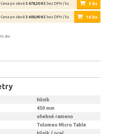
5 ks
Cena po slevě
3 678,30 Kč
bez DPH / ks
10 ks
Cena po slevě
3 600,90 Kč
bez DPH / ks
30 dní
etry
hliník
450 mm
ohebné rameno
Tolomeo Micro Table
hliník / ocel