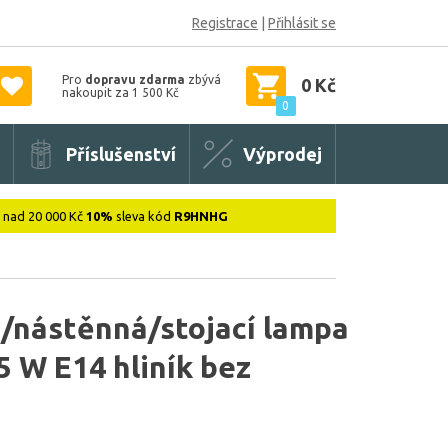
Registrace
|
Přihlásit se
Pro
dopravu zdarma
zbývá
0 Kč
nakoupit za 1 500 Kč
0
Příslušenství
Výprodej
: nad 20 000 Kč
10%
sleva kód
R9HNHG
í/nástěnná/stojací lampa
 W E14 hliník bez