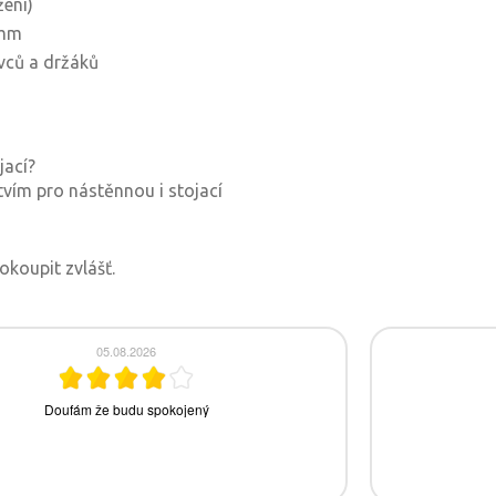
ení)
 mm
vců a držáků
jací?
tvím pro nástěnnou i stojací
okoupit zvlášť.