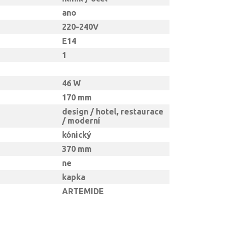
ano
220-240V
E14
1
46 W
170 mm
design / hotel, restaurace
/ moderní
kónický
370 mm
ne
kapka
ARTEMIDE