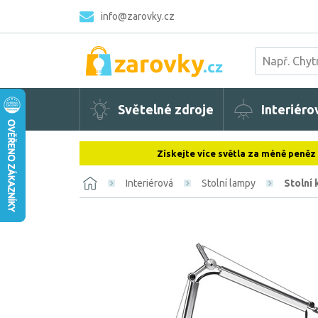
info@zarovky.cz
Světelné zdroje
Interiéro
Získejte více světla za méně peněz
Interiérová
Stolní lampy
Stolní