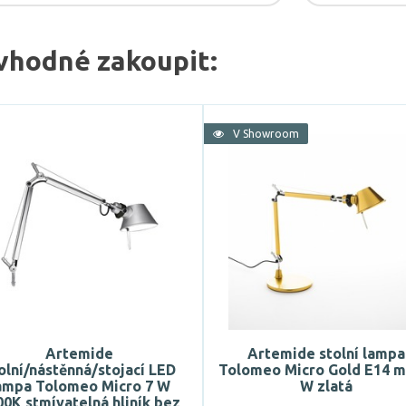
vhodné zakoupit:
V Showroom
Artemide
Artemide stolní lampa
olní/nástěnná/stojací LED
Tolomeo Micro Gold E14 m
ampa Tolomeo Micro 7 W
W zlatá
00K stmívatelná hliník bez