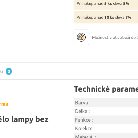
Při nákupu nad
5 ks
sleva
5%
Při nákupu nad
10 ks
sleva
7%
Možnost vrátit zboží do 
tu
0
Technické param
Barva :
rma.
Délka :
ělo lampy bez
Funkce :
Kolekce :
Materiál :