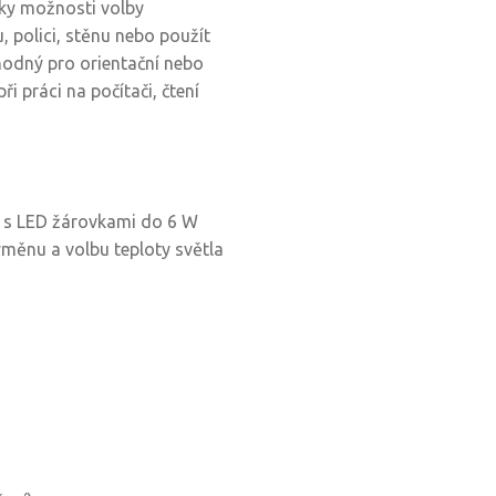
íky možnosti volby
u, polici, stěnu nebo použít
vhodný pro orientační nebo
i práci na počítači, čtení
í s LED žárovkami do 6 W
ýměnu a volbu teploty světla