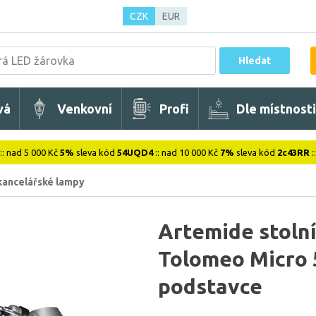
CZK
EUR
Hledat
vá
Venkovní
Profi
Dle místnosti
:: nad 5 000 Kč
5%
sleva kód
54UQD4
:: nad 10 000 Kč
7%
sleva kód
2c43RR
:
 kancelářské lampy
Artemide stoln
Tolomeo Micro 5
podstavce