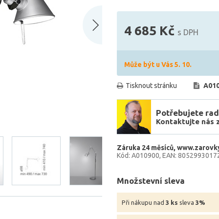
4 685 Kč
s DPH
Může být u Vás 5. 10.
Tisknout stránku
A01
Potřebujete rad
Kontaktujte nás 
Záruka 24 měsíců
www.zarovky
Kód: A010900
EAN: 8052993017
Množstevní sleva
Při nákupu nad
3 ks
sleva
3%