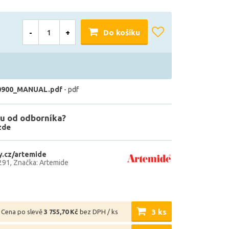
-
+
Do košíku
0900_MANUAL.pdf
- pdf
u od odborníka?
zde
.cz/artemide
291
Značka: Artemide
3 ks
Cena po slevě
3 755,70 Kč
bez DPH / ks