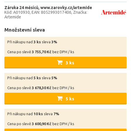
Záruka 24 měsíců
www.zarovky.cz/artemide
Kód: A010930
EAN: 8052993017406
Značka:
Artemide
Množstevní sleva
Při nákupu nad
3 ks
sleva
3%
Cena po slevě
3 755,70 Kč
bez DPH / ks
3 ks
Při nákupu nad
5 ks
sleva
5%
Cena po slevě
3 678,30 Kč
bez DPH / ks
5 ks
Při nákupu nad
10 ks
sleva
7%
Cena po slevě
3 600,90 Kč
bez DPH / ks