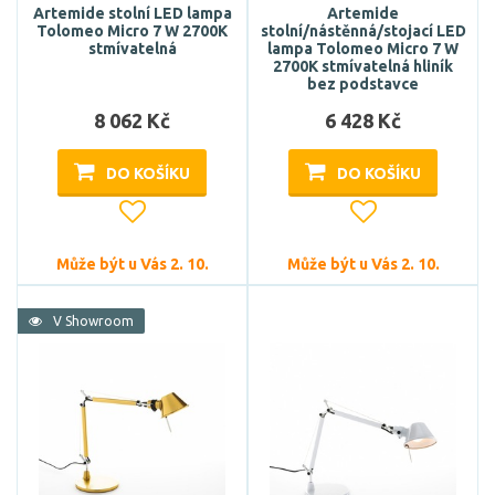
Artemide stolní LED lampa
Artemide
Tolomeo Micro 7 W 2700K
stolní/nástěnná/stojací LED
stmívatelná
lampa Tolomeo Micro 7 W
2700K stmívatelná hliník
bez podstavce
8 062 Kč
6 428 Kč
DO KOŠÍKU
DO KOŠÍKU
Může být u Vás 2. 10.
Může být u Vás 2. 10.
V Showroom