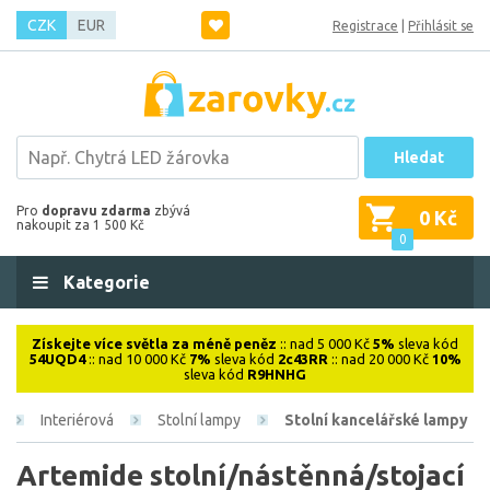
CZK
EUR
Registrace
|
Přihlásit se
Hledat
Pro
dopravu zdarma
zbývá
0 Kč
nakoupit za 1 500 Kč
0
Kategorie
Získejte více světla za méně peněz
:: nad 5 000 Kč
5%
sleva kód
54UQD4
:: nad 10 000 Kč
7%
sleva kód
2c43RR
:: nad 20 000 Kč
10%
sleva kód
R9HNHG
Interiérová
Stolní lampy
Stolní kancelářské lampy
Artemide stolní/nástěnná/stojací