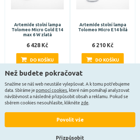
Artemide stolní lampa
Artemide stolní lampa
Tolomeo Micro Gold E14
Tolomeo Micro E14 bílá
max 6 W zlatá
6 428 Kč
6 210 Kč
DO KOŠÍKU
DO KOŠÍKU
Než budete pokračovat
Snažíme se náš web neustále vylepšovat. A k tomu potřebujeme
Může být u Vás 2. 10.
Může být u Vás 2. 10.
data. Sbíráme je
pomocí cookies
, které nám pomáhají analyzovat
návštěvnost a následně přizpůsobit obsah a reklamu. Pokud se
sběrem cookies nesouhlasíte, klikněte
zde
.
Načíst další
Povolit vše
Ze stejné kolekce
Přizpůsobit