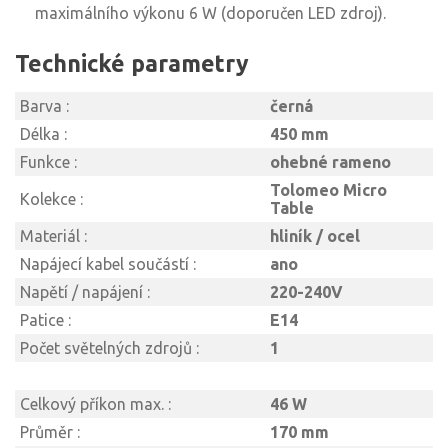
maximálního výkonu 6 W (doporučen LED zdroj).
Technické parametry
Barva :
černá
Délka :
450 mm
Funkce :
ohebné rameno
Tolomeo Micro
Kolekce :
Table
Materiál :
hliník / ocel
Napájecí kabel součástí :
ano
Napětí / napájení :
220-240V
Patice :
E14
Počet světelných zdrojů :
1
Celkový příkon max. :
46 W
Průměr :
170 mm