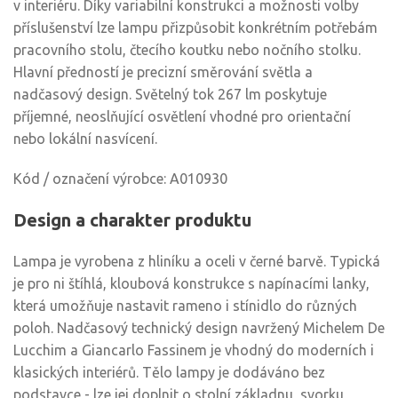
v interiéru. Díky variabilní konstrukci a možnosti volby
příslušenství lze lampu přizpůsobit konkrétním potřebám
pracovního stolu, čtecího koutku nebo nočního stolku.
Hlavní předností je precizní směrování světla a
nadčasový design. Světelný tok 267 lm poskytuje
příjemné, neoslňující osvětlení vhodné pro orientační
nebo lokální nasvícení.
Kód / označení výrobce: A010930
Design a charakter produktu
Lampa je vyrobena z hliníku a oceli v černé barvě. Typická
je pro ni štíhlá, kloubová konstrukce s napínacími lanky,
která umožňuje nastavit rameno i stínidlo do různých
poloh. Nadčasový technický design navržený Michelem De
Lucchim a Giancarlo Fassinem je vhodný do moderních i
klasických interiérů. Tělo lampy je dodáváno bez
podstavce - lze jej doplnit o stolní základnu, svorku,