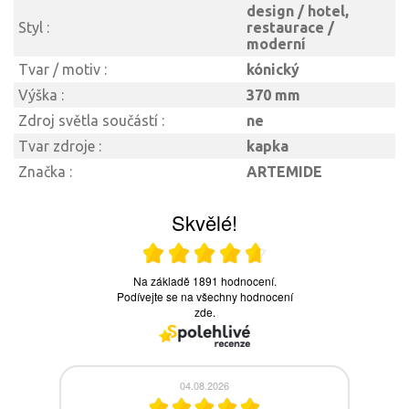
design / hotel,
Styl :
restaurace /
moderní
Tvar / motiv :
kónický
Výška :
370 mm
Zdroj světla součástí :
ne
Tvar zdroje :
kapka
Značka :
ARTEMIDE