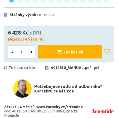
Stránky výrobce
- odkaz
6 428 Kč
s DPH
Může být u Vás 5. 10.
-
+
Do košíku
Tisknout stránku
A011850_MANUAL.pdf
- pdf
Potřebujete radu od odborníka?
Kontaktujte nás zde
Záruka 24 měsíců
www.zarovky.cz/artemide
Kód: A011850
EAN: 8052993018083
Značka:
Artemide