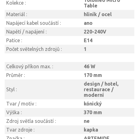
Tolomeo Micro
Kolekce :
Table
Materiál :
hliník / ocel
Napájecí kabel součástí :
ano
Napětí / napájení :
220-240V
Patice :
E14
Počet světelných zdrojů :
1
Celkový příkon max. :
46 W
Průměr :
170 mm
design / hotel,
Styl :
restaurace /
moderní
Tvar / motiv :
kónický
Výška :
370 mm
Zdroj světla součástí :
ne
Tvar zdroje :
kapka
Značka :
ARTEMIDE