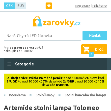
CZK
EUR
Registrace
|
Přihlásit se
Hledat
Pro
dopravu zdarma
zbývá
0 Kč
nakoupit za 1 500 Kč
0
Kategorie
Získejte více světla za méně peněz
:: nad 5 000 Kč
5%
sleva kód
54UQD4
:: nad 10 000 Kč
7%
sleva kód
2c43RR
:: nad 20 000 Kč
10%
sleva kód
R9HNHG
Interiérová
Stolní lampy
Stolní kancelářské lampy
Artemide stolní lampa Tolomeo