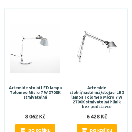
Artemide stolní LED lampa
Artemide
Tolomeo Micro 7 W 2700K
stolní/nástěnná/stojací LED
stmívatelná
lampa Tolomeo Micro 7 W
2700K stmívatelná hliník
bez podstavce
8 062 Kč
6 428 Kč
DO KOŠÍKU
DO KOŠÍKU