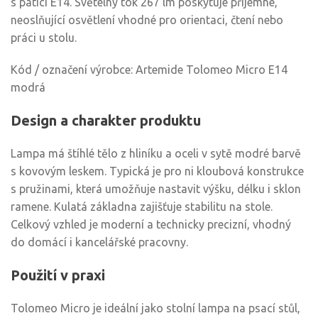
s paticí E14. Světelný tok 267 lm poskytuje příjemné,
neoslňující osvětlení vhodné pro orientaci, čtení nebo
práci u stolu.
Kód / označení výrobce: Artemide Tolomeo Micro E14
modrá
Design a charakter produktu
Lampa má štíhlé tělo z hliníku a oceli v sytě modré barvě
s kovovým leskem. Typická je pro ni kloubová konstrukce
s pružinami, která umožňuje nastavit výšku, délku i sklon
ramene. Kulatá základna zajišťuje stabilitu na stole.
Celkový vzhled je moderní a technicky precizní, vhodný
do domácí i kancelářské pracovny.
Použití v praxi
Tolomeo Micro je ideální jako stolní lampa na psací stůl,