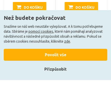
DO KOŠÍKU
DO KOŠÍKU
Než budete pokračovat
Snažíme se náš web neustále vylepšovat. A k tomu potřebujeme
Může být u Vás 5. 10.
Může být u Vás 5. 10.
data. Sbíráme je
pomocí cookies
, které nám pomáhají analyzovat
návštěvnost a následně přizpůsobit obsah a reklamu. Pokud se
sběrem cookies nesouhlasíte, klikněte
zde
.
Načíst další
Povolit vše
Ze stejné kolekce
Přizpůsobit
Přihlásit se
Registrace