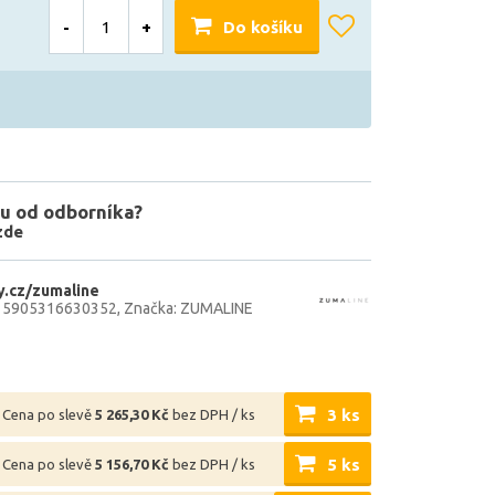
-
+
Do košíku
u od odborníka?
zde
.cz/zumaline
: 5905316630352
Značka: ZUMALINE
3 ks
Cena po slevě
5 265,30 Kč
bez DPH / ks
5 ks
Cena po slevě
5 156,70 Kč
bez DPH / ks