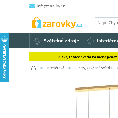
info@zarovky.cz
Světelné zdroje
Interiéro
Získejte více světla za méně peněz
Interiérová
Lustry, závěsná svítidla