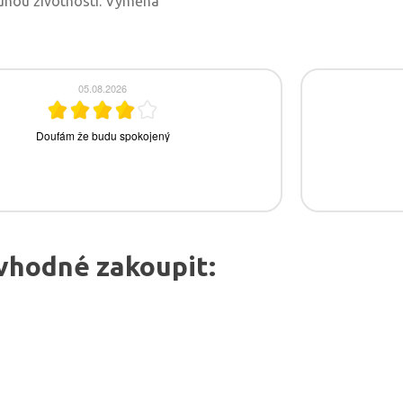
ouhou životností. Výměna
vhodné zakoupit: