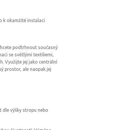
o k okamžité instalaci
 chcete podtrhnout současný
aci se světlými textiliemi,
Využijte jej jako centrální
ý prostor, ale naopak jej
t dle výšky stropu nebo