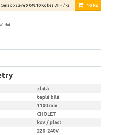
10 ks
Cena po slevě
5 048,10 Kč
bez DPH / ks
30 dní
etry
zlatá
teplá bílá
1100 mm
CHOLET
kov / plast
220-240V