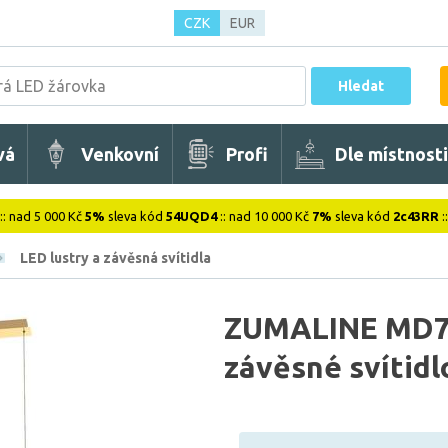
CZK
EUR
Hledat
vá
Venkovní
Profi
Dle místnosti
:: nad 5 000 Kč
5%
sleva kód
54UQD4
:: nad 10 000 Kč
7%
sleva kód
2c43RR
:
LED lustry a závěsná svítidla
ZUMALINE MD7
závěsné svítidl