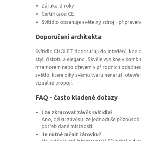
Záruka: 2 roky
Certifikace: CE
Svítidlo obsahuje světelný zdroj - připraven
Doporučení architekta
Svítidlo CHOLET doporučuji do interiérů, kde
styl, čistotu a eleganci. Skvěle vynikne v kombin
mramorem nebo dřevem v přírodních odstínech. 
světlo, které díky svému tvaru nenaruší otevřen
vizuálně propojí.
FAQ - často kladené dotazy
Lze zkracovat závěs svítidla?
Ano, délku závěsu lze jednoduše přizpůsobi
potřeb dané místnosti.
Je nutné měnit žárovku?