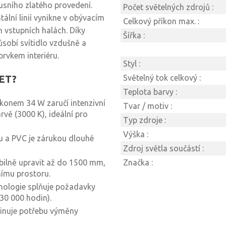
usního zlatého provedení.
Počet světelných zdrojů :
tální linií vynikne v obývacím
Celkový příkon max. :
h vstupních halách. Díky
Šířka :
sobí svítidlo vzdušně a
rvkem interiéru.
Styl :
LET?
Světelný tok celkový :
Teplota barvy :
konem 34 W zaručí intenzivní
Tvar / motiv :
rvě (3000 K), ideální pro
Typ zdroje :
Výška :
u a PVC je zárukou dlouhé
Zdroj světla součástí :
ibilně upravit až do 1500 mm,
Značka :
nímu prostoru.
ologie splňuje požadavky
30 000 hodin).
minuje potřebu výměny