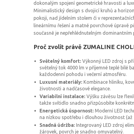
dokonalým spojení geometrické hravosti a lux
Minimalistický design s dvojicí kruhů a horizon
pokoji, nad jídelním stolem či v reprezentačníc
lineárnímu řešení a matné povrchové úpravě pů
současně je nepřehlédnutelným dominantním p
Proč zvolit právě ZUMALINE CHO
Světelný komfort:
Výkonný LED zdroj s pří
světelný tok 4000 lm v příjemné teplé bílé ba
každodenní pohodu i večerní atmosféru.
Luxusní materiály:
Kombinace hliníku, kov
životnosti a nadčasové elegance.
Variabilní instalace:
Výšku závěsu lze flex
takže svítidlo snadno přizpůsobíte konkrét
Energetická úspornost:
Moderní LED techn
na nízkou spotřebu i dlouhou životnost (až 
Snadná údržba:
Integrovaný LED zdroj eli
žárovek, povrch je snadno omyvatelný.