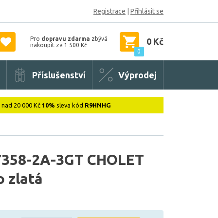
Registrace
|
Přihlásit se
Pro
dopravu zdarma
zbývá
0 Kč
nakoupit za 1 500 Kč
0
Příslušenství
Výprodej
: nad 20 000 Kč
10%
sleva kód
R9HNHG
358-2A-3GT CHOLET
o zlatá