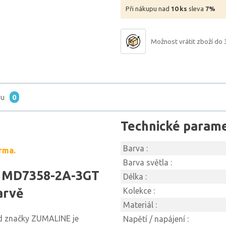
Při nákupu nad
10 ks
sleva
7%
Možnost vrátit zboží do 
tu
0
Technické param
Barva :
rma.
Barva světla :
E MD7358-2A-3GT
Délka :
arvě
Kolekce :
Materiál :
d značky ZUMALINE je
Napětí / napájení :