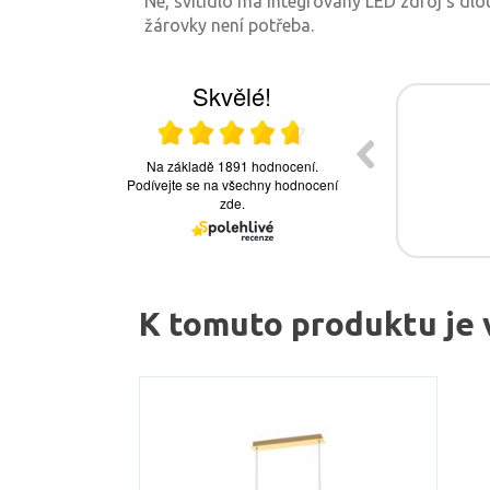
Ne, svítidlo má integrovaný LED zdroj s dl
žárovky není potřeba.
K tomuto produktu je 