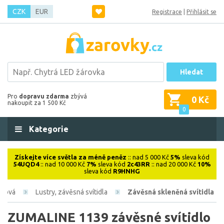
CZK
EUR
Registrace
|
Přihlásit se
Hledat
Pro
dopravu zdarma
zbývá
0 Kč
nakoupit za 1 500 Kč
0
Kategorie
Získejte více světla za méně peněz
:: nad 5 000 Kč
5%
sleva kód
54UQD4
:: nad 10 000 Kč
7%
sleva kód
2c43RR
:: nad 20 000 Kč
10%
sleva kód
R9HNHG
iérová
Lustry, závěsná svítidla
Závěsná skleněná svítidla
ZUMALINE 1139 závěsné svítidlo