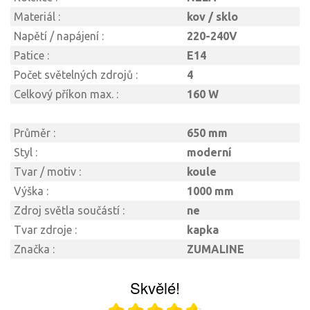
Materiál :
kov / sklo
Napětí / napájení :
220-240V
Patice :
E14
Počet světelných zdrojů :
4
Celkový příkon max. :
160 W
Průměr :
650 mm
Styl :
moderní
Tvar / motiv :
koule
Výška :
1000 mm
Zdroj světla součástí :
ne
Tvar zdroje :
kapka
Značka :
ZUMALINE