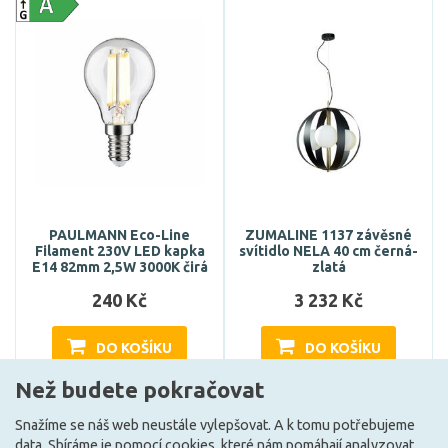
PAULMANN Eco-Line
ZUMALINE 1137 závěsné
Filament 230V LED kapka
svítidlo NELA 40 cm černá-
E14 82mm 2,5W 3000K čirá
zlatá
240 Kč
3 232 Kč
DO KOŠÍKU
DO KOŠÍKU
Než budete pokračovat
Snažíme se náš web neustále vylepšovat. A k tomu potřebujeme
Může být u Vás 18. 8.
Může být u Vás 18. 8.
data. Sbíráme je
pomocí cookies
, které nám pomáhají analyzovat