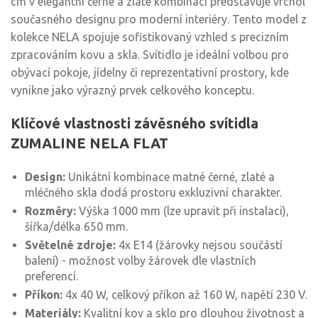
cm v elegantní černé a zlaté kombinaci představuje vrchol
současného designu pro moderní interiéry. Tento model z
kolekce NELA spojuje sofistikovaný vzhled s precizním
zpracováním kovu a skla. Svítidlo je ideální volbou pro
obývací pokoje, jídelny či reprezentativní prostory, kde
vynikne jako výrazný prvek celkového konceptu.
Klíčové vlastnosti závěsného svítidla
ZUMALINE NELA FLAT
Design:
Unikátní kombinace matné černé, zlaté a
mléčného skla dodá prostoru exkluzivní charakter.
Rozměry:
Výška 1000 mm (lze upravit při instalaci),
šířka/délka 650 mm.
Světelné zdroje:
4x E14 (žárovky nejsou součástí
balení) - možnost volby žárovek dle vlastních
preferencí.
Příkon:
4x 40 W, celkový příkon až 160 W, napětí 230 V.
Materiály:
Kvalitní kov a sklo pro dlouhou životnost a