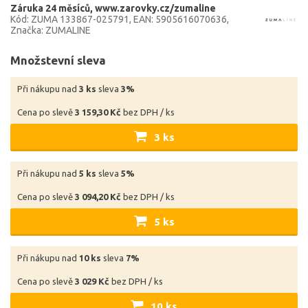
Záruka 24 měsíců
www.zarovky.cz/zumaline
Kód: ZUMA 133867-025791
EAN: 5905616070636
Značka: ZUMALINE
Množstevní sleva
Při nákupu nad
3 ks
sleva
3%
Cena po slevě
3 159,30 Kč
bez DPH / ks
3 ks
Při nákupu nad
5 ks
sleva
5%
Cena po slevě
3 094,20 Kč
bez DPH / ks
5 ks
Při nákupu nad
10 ks
sleva
7%
Cena po slevě
3 029 Kč
bez DPH / ks
10 ks