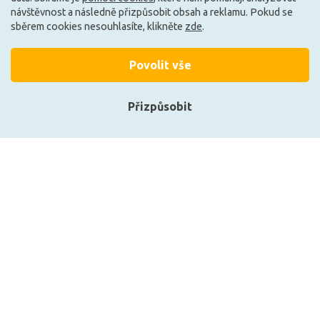
návštěvnost a následně přizpůsobit obsah a reklamu. Pokud se
sběrem cookies nesouhlasíte, klikněte
zde
.
Načíst další
Povolit vše
Ze stejné kolekce
Přizpůsobit
Přihlásit se
Registrace
Zobrazit naše produkty