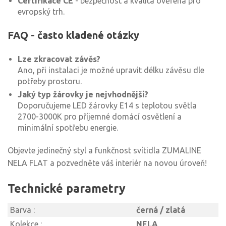
Certifikace CE
- bezpečnost a kvalita ověřena pro
evropský trh.
FAQ - často kladené otázky
Lze zkracovat závěs?
Ano, při instalaci je možné upravit délku závěsu dle
potřeby prostoru.
Jaký typ žárovky je nejvhodnější?
Doporučujeme LED žárovky E14 s teplotou světla
2700-3000K pro příjemné domácí osvětlení a
minimální spotřebu energie.
Objevte jedinečný styl a funkčnost svítidla ZUMALINE
NELA FLAT a pozvedněte váš interiér na novou úroveň!
Technické parametry
Barva :
černá / zlatá
Kolekce :
NELA