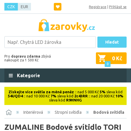
CZK
EUR
Registrace
|
Přihlásit se
Hledat
Pro
dopravu zdarma
zbývá
0 Kč
nakoupit za 1 500 Kč
0
Kategorie
Získejte více světla za méně peněz
:: nad 5 000 Kč
5%
sleva kód
54UQD4
:: nad 10 000 Kč
7%
sleva kód
2c43RR
:: nad 20 000 Kč
10%
sleva kód
R9HNHG
Interiérová
Stropní svítidla
Bodová svítidla
ZUMALINE Bodové svítidlo TORI