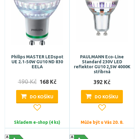
Philips MASTER LEDspot
PAULMANN Eco-Line
UE 2.1-50W GU10 ND 830
Standard 230V LED
EELA
reflektor GU10 2,5W 4000K
stříbrná
190 Kč
168 Kč
392 Kč
DO KOŠÍKU
DO KOŠÍKU
Skladem e-shop (4 ks)
Může být u Vás 20. 8.