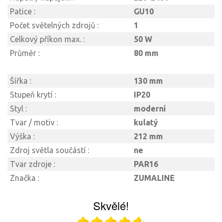
Patice :
GU10
Počet světelných zdrojů :
1
Celkový příkon max. :
50 W
Průměr :
80 mm
Šířka :
130 mm
Stupeň krytí :
IP20
Styl :
moderní
Tvar / motiv :
kulatý
Výška :
212 mm
Zdroj světla součástí :
ne
Tvar zdroje :
PAR16
Značka :
ZUMALINE