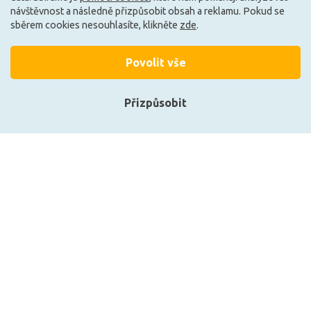
návštěvnost a následně přizpůsobit obsah a reklamu. Pokud se
sběrem cookies nesouhlasíte, klikněte
zde
.
Načíst další
Povolit vše
Přizpůsobit
Ze stejné kolekce
Přihlásit se
Registrace
Zobrazit naše produkty