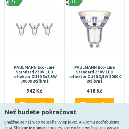
PAULMANN Eco-Line
PAULMANN Eco-Line
Standard 230V LED
Standard 230V LED
reflektor GU10 3x2,5W
reflektor GU10 2,5W 3000K
3000K stříbrná
stříbrná
942 Kč
418 Kč
DO KOŠÍKU
DO KOŠÍKU
Než budete pokračovat
Snažíme se náš web neustále vylepšovat. A k tomu potřebujeme
data. Sbíráme je
pomocí cookies
, které nám pomáhají analyzovat
Může být u Vás 20. 8.
Může být u Vás 20. 8.