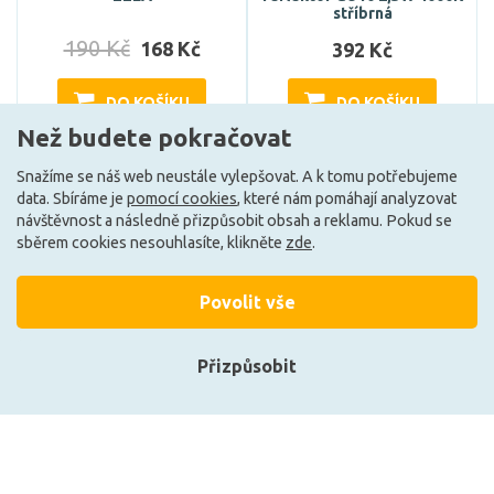
stříbrná
190 Kč
168 Kč
392 Kč
DO KOŠÍKU
DO KOŠÍKU
Než budete pokračovat
Snažíme se náš web neustále vylepšovat. A k tomu potřebujeme
Skladem e-shop (4 ks)
Může být u Vás 18. 8.
data. Sbíráme je
pomocí cookies
, které nám pomáhají analyzovat
návštěvnost a následně přizpůsobit obsah a reklamu. Pokud se
sběrem cookies nesouhlasíte, klikněte
zde
.
Povolit vše
Přizpůsobit
Přihlásit se
Registrace