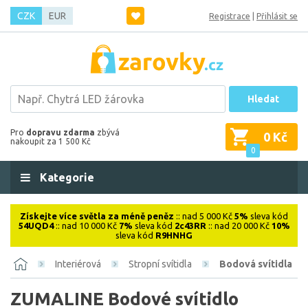
CZK
EUR
Registrace
|
Přihlásit se
Hledat
Pro
dopravu zdarma
zbývá
0 Kč
nakoupit za 1 500 Kč
0
Kategorie
Získejte více světla za méně peněz
:: nad 5 000 Kč
5%
sleva kód
54UQD4
:: nad 10 000 Kč
7%
sleva kód
2c43RR
:: nad 20 000 Kč
10%
sleva kód
R9HNHG
Interiérová
Stropní svítidla
Bodová svítidla
ZUMALINE Bodové svítidlo