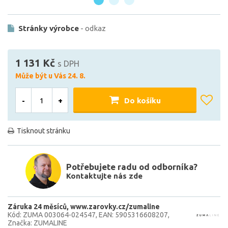
Stránky výrobce
- odkaz
1 131 Kč
s DPH
Může být u Vás 24. 8.
-
+
Do košíku
Tisknout stránku
Potřebujete radu od odborníka?
Kontaktujte nás zde
Záruka 24 měsíců
www.zarovky.cz/zumaline
Kód: ZUMA 003064-024547
EAN: 5905316608207
Značka: ZUMALINE