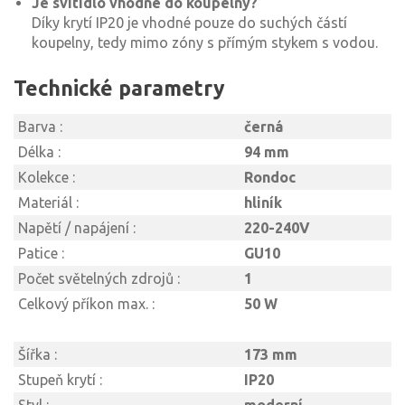
Je svítidlo vhodné do koupelny?
Díky krytí IP20 je vhodné pouze do suchých částí
koupelny, tedy mimo zóny s přímým stykem s vodou.
Technické parametry
Barva :
černá
Délka :
94 mm
Kolekce :
Rondoc
Materiál :
hliník
Napětí / napájení :
220-240V
Patice :
GU10
Počet světelných zdrojů :
1
Celkový příkon max. :
50 W
Šířka :
173 mm
Stupeň krytí :
IP20