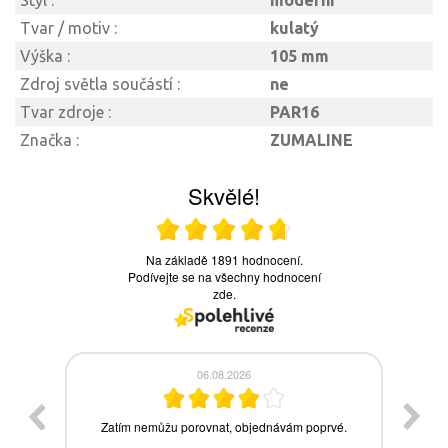
Styl :
moderní
Tvar / motiv :
kulatý
Výška :
105 mm
Zdroj světla součástí :
ne
Tvar zdroje :
PAR16
Značka :
ZUMALINE