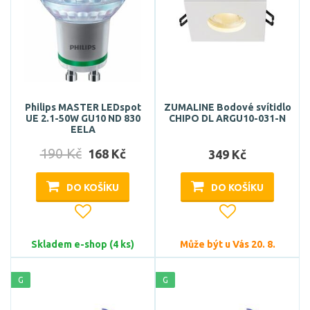
Philips MASTER LEDspot
ZUMALINE Bodové svítidlo
UE 2.1-50W GU10 ND 830
CHIPO DL ARGU10-031-N
EELA
190 Kč
168 Kč
349 Kč
DO KOŠÍKU
DO KOŠÍKU
Skladem e-shop (4 ks)
Může být u Vás 20. 8.
G
G