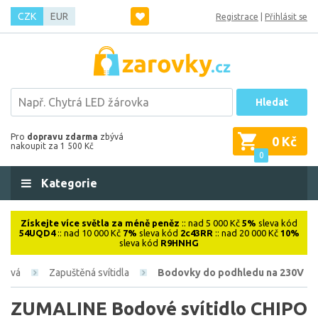
CZK
EUR
Registrace
|
Přihlásit se
Hledat
Pro
dopravu zdarma
zbývá
0 Kč
nakoupit za 1 500 Kč
0
Kategorie
Získejte více světla za méně peněz
:: nad 5 000 Kč
5%
sleva kód
54UQD4
:: nad 10 000 Kč
7%
sleva kód
2c43RR
:: nad 20 000 Kč
10%
sleva kód
R9HNHG
érová
Zapuštěná svítidla
Bodovky do podhledu na 230V
ZUMALINE Bodové svítidlo CHIPO