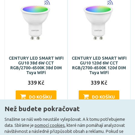
CENTURY LED SMART WIFI
CENTURY LED SMART WIFI
GU10 38d 6W CCT
GU10 120d 6W CCT
RGB/2700-6500K 38d DIM
RGB/2700-6500K 120d DIM
Tuya WiFi
Tuya WiFi
339 Kč
339 Kč
DO KOŠÍKU
DO KOŠÍKU
Než budete pokračovat
Snažíme se náš web neustále vylepšovat. A k tomu potřebujeme
Může být u Vás 21. 9.
Může být u Vás 21. 9.
data. Sbíráme je
pomocí cookies
, které nám pomáhají analyzovat
návštěvnost a následně přizpůsobit obsah a reklamu. Pokud se