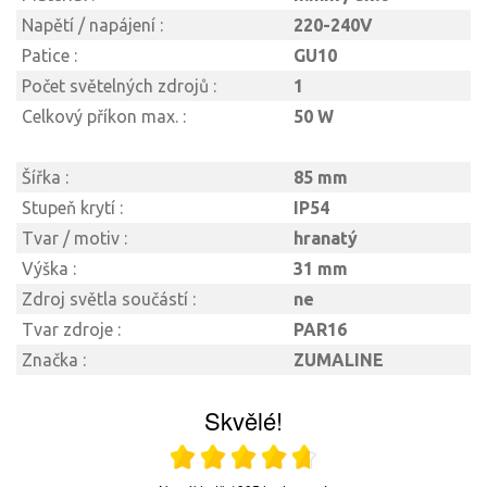
Napětí / napájení :
220-240V
Patice :
GU10
Počet světelných zdrojů :
1
Celkový příkon max. :
50 W
Šířka :
85 mm
Stupeň krytí :
IP54
Tvar / motiv :
hranatý
Výška :
31 mm
Zdroj světla součástí :
ne
Tvar zdroje :
PAR16
Značka :
ZUMALINE