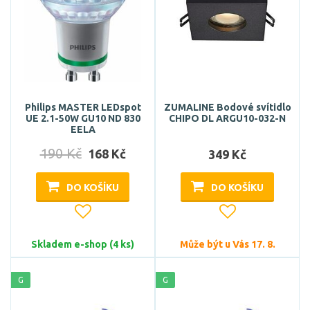
Philips MASTER LEDspot
ZUMALINE Bodové svítidlo
UE 2.1-50W GU10 ND 830
CHIPO DL ARGU10-032-N
EELA
190 Kč
168 Kč
349 Kč
DO KOŠÍKU
DO KOŠÍKU
Skladem e-shop (4 ks)
Může být u Vás 17. 8.
G
G