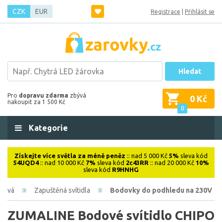
CZK
EUR
Registrace
|
Přihlásit se
Hledat
Pro
dopravu zdarma
zbývá
0 Kč
nakoupit za 1 500 Kč
0
Kategorie
Získejte více světla za méně peněz
:: nad 5 000 Kč
5%
sleva kód
54UQD4
:: nad 10 000 Kč
7%
sleva kód
2c43RR
:: nad 20 000 Kč
10%
sleva kód
R9HNHG
érová
Zapuštěná svítidla
Bodovky do podhledu na 230V
ZUMALINE Bodové svítidlo CHIPO