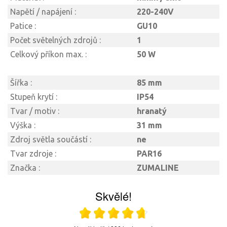
Napětí / napájení :
220-240V
Patice :
GU10
Počet světelných zdrojů :
1
Celkový příkon max. :
50 W
Šířka :
85 mm
Stupeň krytí :
IP54
Tvar / motiv :
hranatý
Výška :
31 mm
Zdroj světla součástí :
ne
Tvar zdroje :
PAR16
Značka :
ZUMALINE