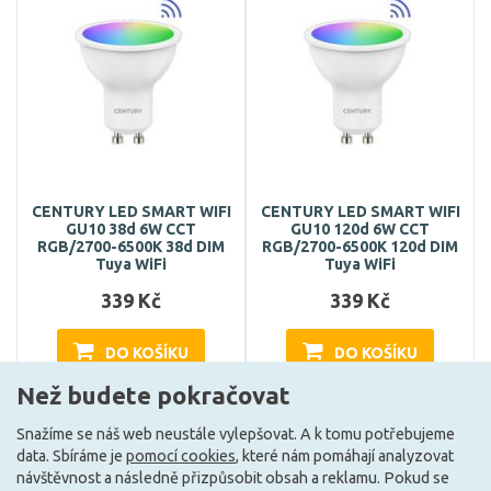
CENTURY LED SMART WIFI
CENTURY LED SMART WIFI
GU10 38d 6W CCT
GU10 120d 6W CCT
RGB/2700-6500K 38d DIM
RGB/2700-6500K 120d DIM
Tuya WiFi
Tuya WiFi
339 Kč
339 Kč
DO KOŠÍKU
DO KOŠÍKU
Než budete pokračovat
Snažíme se náš web neustále vylepšovat. A k tomu potřebujeme
Může být u Vás 15. 9.
Může být u Vás 15. 9.
data. Sbíráme je
pomocí cookies
, které nám pomáhají analyzovat
návštěvnost a následně přizpůsobit obsah a reklamu. Pokud se