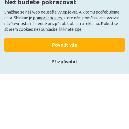
Než budete pokračovat
Snažíme se náš web neustále vylepšovat. A k tomu potřebujeme
Může být u Vás 17. 8.
Může být u Vás 7. 8.
data. Sbíráme je
pomocí cookies
, které nám pomáhají analyzovat
návštěvnost a následně přizpůsobit obsah a reklamu. Pokud se
sběrem cookies nesouhlasíte, klikněte
zde
.
Načíst další
Povolit vše
Ze stejné kolekce
Přizpůsobit
Přihlásit se
Registrace