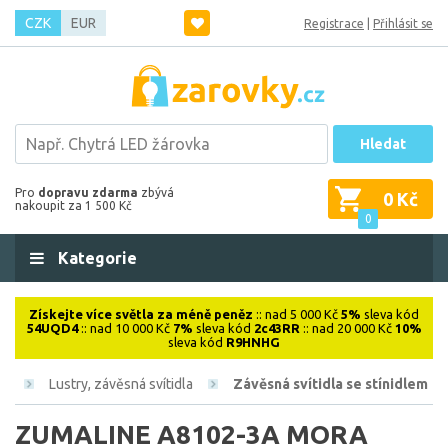
CZK
EUR
Registrace
|
Přihlásit se
Hledat
Pro
dopravu zdarma
zbývá
0 Kč
nakoupit za 1 500 Kč
0
Kategorie
Získejte více světla za méně peněz
:: nad 5 000 Kč
5%
sleva kód
54UQD4
:: nad 10 000 Kč
7%
sleva kód
2c43RR
:: nad 20 000 Kč
10%
sleva kód
R9HNHG
vá
Lustry, závěsná svítidla
Závěsná svítidla se stínidlem
ZUMALINE A8102-3A MORA