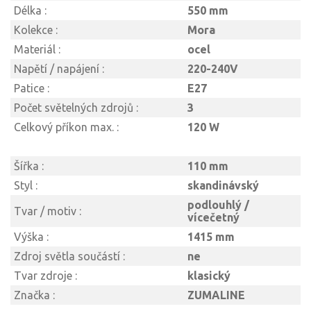
Délka :
550 mm
Kolekce :
Mora
Materiál :
ocel
Napětí / napájení :
220-240V
Patice :
E27
Počet světelných zdrojů :
3
Celkový příkon max. :
120 W
Šířka :
110 mm
Styl :
skandinávský
podlouhlý /
Tvar / motiv :
vícečetný
Výška :
1415 mm
Zdroj světla součástí :
ne
Tvar zdroje :
klasický
Značka :
ZUMALINE