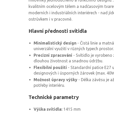
milovníky jednoduchého a funkčního designu.
kvalitním ocelovým tělem a nadčasovým tvare
moderních i industriálních interiérech - nad j
ostrůvkem i v pracovně.
Hlavní přednosti svítidla
Minimalistický design
- Čistá linie a matn
univerzální využití v různých typech prostor.
Precizní zpracování
- Svítidlo je vyrobeno 
dlouhou životnost a snadnou údržbu.
Flexibilní použití
- Standardní patice E27 u
designových i úsporných žárovek (max. 40W
Možnost úpravy výšky
- Délka závěsu je až
potřeby interiéru.
Technické parametry
Výška svítidla:
1415 mm