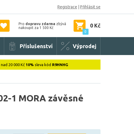
Registrace
|
Přihlásit se
Pro
dopravu zdarma
zbývá
0 Kč
nakoupit za 1 500 Kč
0
Příslušenství
Výprodej
: nad 20 000 Kč
10%
sleva kód
R9HNHG
02-1 MORA závěsné