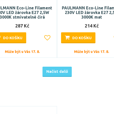
LMANN Eco-Line Filament
PAULMANN Eco-Line Fila
0V LED žárovka E27 2,5W
230V LED žárovka E27 2
3000K stmívatelné čirá
3000K mat
287 Kč
214 Kč
DO KOŠÍKU
DO KOŠÍKU
Může být u Vás 17. 8.
Může být u Vás 17. 8.
Načíst další