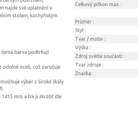
 S černým povrchem,
Celkový příkon max. :
m najde své uplatnění v
ídelním stolem, kuchyňským
Průměr :
Styl :
Tvar / motiv :
Výška :
á černá barva podtrhují
Zdroj světla součástí :
Tvar zdroje :
z odolné oceli, což zaručuje
Značka :
možňuje výběr z široké škály
).
 1415 mm a lze ji zkrátit dle