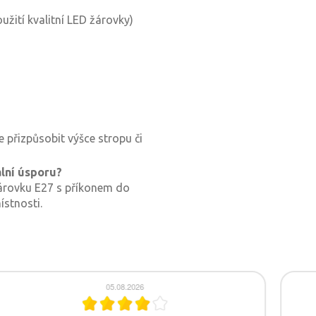
užití kvalitní LED žárovky)
 přizpůsobit výšce stropu či
lní úsporu?
árovku E27 s příkonem do
ístnosti.