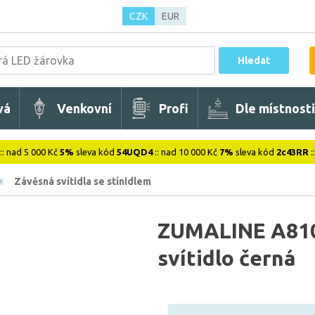
CZK
EUR
Hledat
vá
Venkovní
Profi
Dle místnosti
:: nad 5 000 Kč
5%
sleva kód
54UQD4
:: nad 10 000 Kč
7%
sleva kód
2c43RR
:
Závěsná svítidla se stínidlem
ZUMALINE A81
svítidlo černá