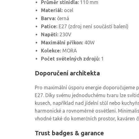
Průměr stínidla:
110 mm
Materiál:
ocel
Barva:
černá
Patice:
E27 (zdroj není součástí balení)
Napětí:
230V
Maximální příkon:
40W
Kolekce:
MORA
Počet světelných zdrojů:
1
Doporučení architekta
Pro maximální úsporu energie doporučujeme po
E27. Díky svému jednoduchému tvaru lze svítid
kusech, například nad jídelní stůl nebo kuchyň
harmonické a rovnoměrné osvětlení. Minimalis
vhodné také do komerčních prostor, kaváren či
Trust badges & garance