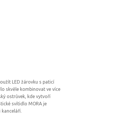
užít LED žárovku s paticí
lo skvěle kombinovat ve více
ský ostrůvek, kde vytvoří
tické svítidlo MORA je
 kanceláří.