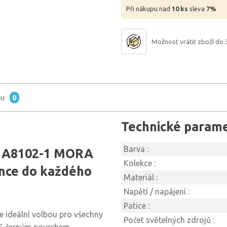
Při nákupu nad
10 ks
sleva
7%
Možnost vrátit zboží do 
tu
0
Technické param
Barva :
E A8102-1 MORA
Kolekce :
ance do každého
Materiál :
Napětí / napájení :
Patice :
e ideální volbou pro všechny
Počet světelných zdrojů :