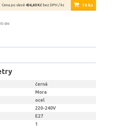
10 ks
Cena po slevě
436,60 Kč
bez DPH / ks
30 dní
etry
černá
Mora
ocel
220-240V
E27
1