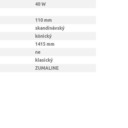
40 W
110 mm
skandinávský
kónický
1415 mm
ne
klasický
ZUMALINE