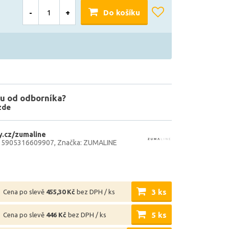
-
+
Do košíku
u od odborníka?
zde
.cz/zumaline
: 5905316609907
Značka: ZUMALINE
3 ks
Cena po slevě
455,30 Kč
bez DPH / ks
5 ks
Cena po slevě
446 Kč
bez DPH / ks