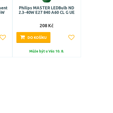
ment
Philips MASTER LEDBulb ND
,5W
2.3-40W E27 840 A60 CL G UE
208 Kč
DO KOŠÍKU
Může být u Vás 10. 8.