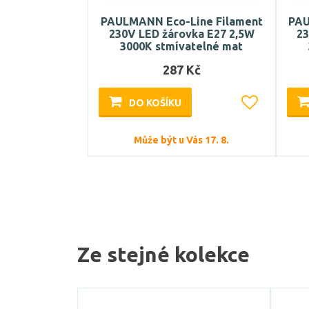
PAULMANN Eco-Line Filament
PAU
230V LED žárovka E27 2,5W
23
3000K stmívatelné mat
287 Kč
DO KOŠÍKU
Může být u Vás 17. 8.
Ze stejné kolekce