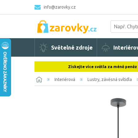
info@zarovky.cz
Světelné zdroje
Interiéro
Získejte více světla za méně peněz
Interiérová
Lustry, závěsná svítidla