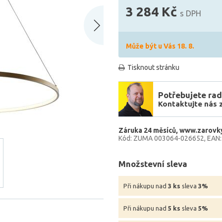
3 284 Kč
s DPH
Může být u Vás 18. 8.
Tisknout stránku
Potřebujete rad
Kontaktujte nás 
Záruka 24 měsíců
www.zarovky
Kód: ZUMA 003064-026652
EAN
Množstevní sleva
Při nákupu nad
3 ks
sleva
3%
Při nákupu nad
5 ks
sleva
5%