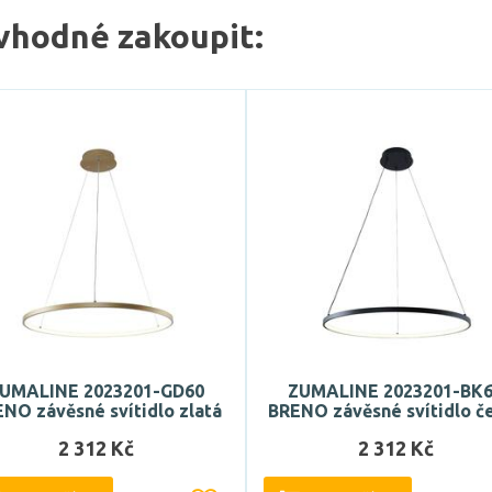
vhodné zakoupit:
UMALINE 2023201-GD60
ZUMALINE 2023201-BK
NO závěsné svítidlo zlatá
BRENO závěsné svítidlo č
2 312 Kč
2 312 Kč