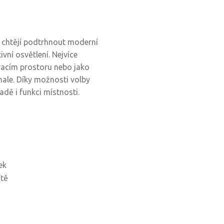
 chtějí podtrhnout moderní
ivní osvětlení. Nejvíce
vacím prostoru nebo jako
 hale. Díky možnosti volby
adě i funkci místnosti.
ek
ítě