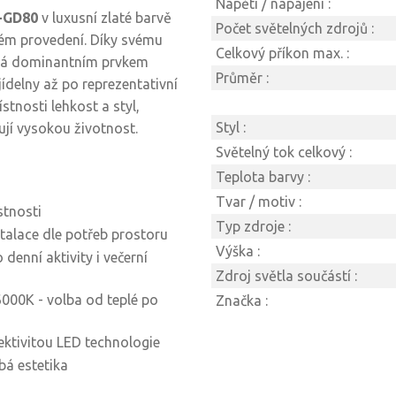
Napětí / napájení :
-GD80
v luxusní zlaté barvě
Počet světelných zdrojů :
ém provedení. Díky svému
Celkový příkon max. :
vá dominantním prvkem
Průměr :
ídelny až po reprezentativní
tnosti lehkost a styl,
Styl :
tují vysokou životnost.
Světelný tok celkový :
Teplota barvy :
Tvar / motiv :
stnosti
Typ zdroje :
stalace dle potřeb prostoru
Výška :
denní aktivity i večerní
Zdroj světla součástí :
000K - volba od teplé po
Značka :
ktivitou LED technologie
bá estetika