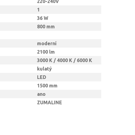
220-240V
1
36 W
800 mm
moderní
2100 lm
3000 K / 4000 K / 6000 K
kulatý
LED
1500 mm
ano
ZUMALINE