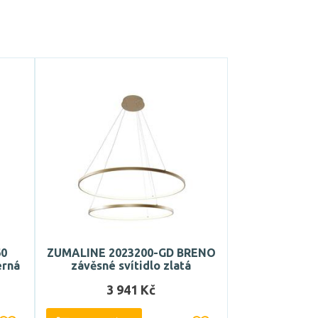
60
ZUMALINE 2023200-GD BRENO
erná
závěsné svítidlo zlatá
3 941 Kč