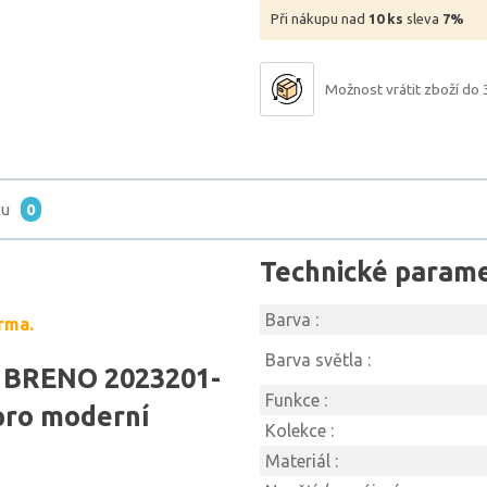
Při nákupu nad
10 ks
sleva
7%
Možnost vrátit zboží do 
tu
0
Technické param
Barva :
rma.
Barva světla :
E BRENO 2023201-
Funkce :
 pro moderní
Kolekce :
Materiál :