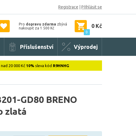
Registrace
|
Přihlásit se
Pro
dopravu zdarma
zbývá
0 Kč
nakoupit za 1 500 Kč
0
Příslušenství
Výprodej
: nad 20 000 Kč
10%
sleva kód
R9HNHG
3201-GD80 BRENO
o zlatá