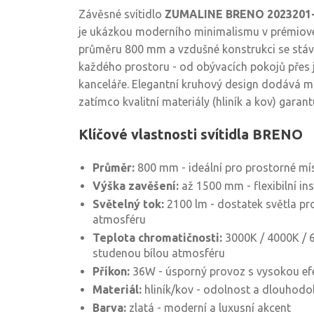
Závěsné svítidlo
ZUMALINE BRENO 2023201
je ukázkou moderního minimalismu v prémiov
průměru 800 mm a vzdušné konstrukci se stá
každého prostoru - od obývacích pokojů přes j
kanceláře. Elegantní kruhový design dodává mís
zatímco kvalitní materiály (hliník a kov) garan
Klíčové vlastnosti svítidla BRENO
Průměr:
800 mm - ideální pro prostorné mí
Výška zavěšení:
až 1500 mm - flexibilní in
Světelný tok:
2100 lm - dostatek světla pro 
atmosféru
Teplota chromatičnosti:
3000K / 4000K / 6
studenou bílou atmosféru
Příkon:
36W - úsporný provoz s vysokou efe
Materiál:
hliník/kov - odolnost a dlouhodo
Barva:
zlatá - moderní a luxusní akcent