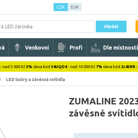
CZK
EUR
Hledat
vá
Venkovní
Profi
Dle místnosti
:: nad 5 000 Kč
5%
sleva kód
54UQD4
:: nad 10 000 Kč
7%
sleva kód
2c43RR
:
LED lustry a závěsná svítidla
ZUMALINE 202
závěsné svítidl