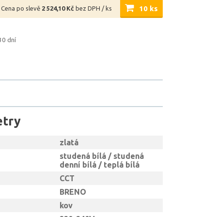
10 ks
Cena po slevě
2 524,10 Kč
bez DPH / ks
30 dní
etry
zlatá
studená bílá / studená
denní bílá / teplá bílá
CCT
BRENO
kov