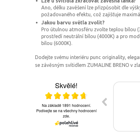
Lze u svítidla zkracovat závěsná lanka?
Ano, délku zavěšení lze přizpůsobit dle výš
požadovaného efektu, což zajišťuje maximální 
Jakou barvu světla zvolit?
Pro útulnou atmosféru zvolte teplou bílou 
prostředí neutrální bílou (4000K) a pro mod
bílou (6000K).
Dodejte svému interiéru punc originality, ele
se závěsným svítidlem ZUMALINE BRENO v zla