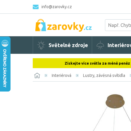
info@zarovky.cz
Světelné zdroje
Interiéro
Získejte více světla za méně peněz
Interiérová
Lustry, závěsná svítidla