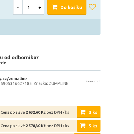
-
+
Do košíku
u od odborníka?
zde
.cz/zumaline
: 5905316627185
Značka: ZUMALINE
3 ks
Cena po slevě
2 632,60 Kč
bez DPH / ks
5 ks
Cena po slevě
2 578,30 Kč
bez DPH / ks