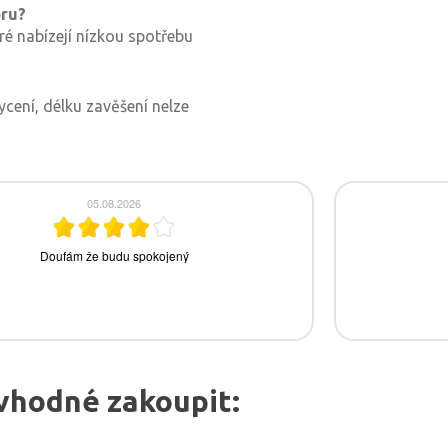
oru?
ré nabízejí nízkou spotřebu
cení, délku zavěšení nelze
vhodné zakoupit: