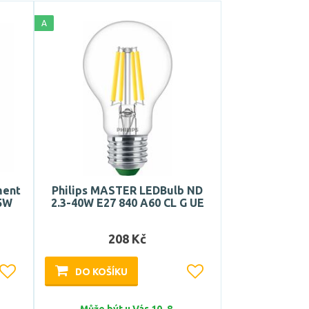
A
ment
Philips MASTER LEDBulb ND
,5W
2.3-40W E27 840 A60 CL G UE
208 Kč
DO KOŠÍKU