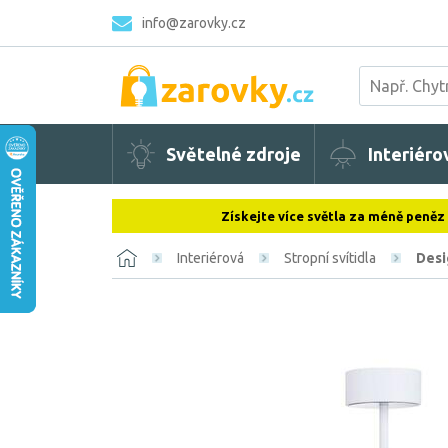
info@zarovky.cz
Světelné zdroje
Interiéro
Získejte více světla za méně peněz
Interiérová
Stropní svítidla
Desi