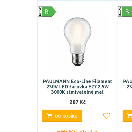
PAULMANN Eco-Line Filament
PAU
230V LED žárovka E27 2,5W
23
3000K stmívatelné mat
287 Kč
DO KOŠÍKU