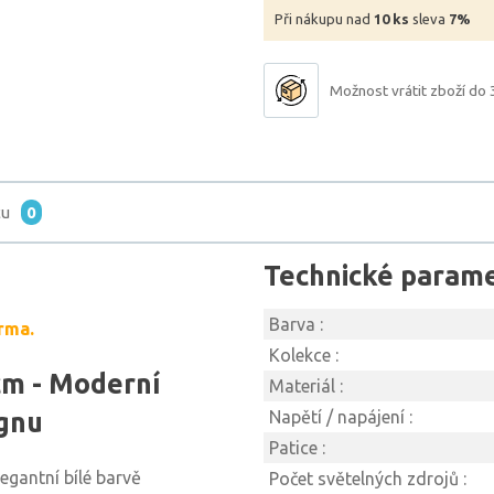
Při nákupu nad
10 ks
sleva
7%
Možnost vrátit zboží do 
tu
0
Technické param
Barva :
rma.
Kolekce :
m - Moderní
Materiál :
ignu
Napětí / napájení :
Patice :
legantní bílé barvě
Počet světelných zdrojů :