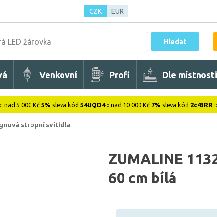
CZK
EUR
Hledat
vá
Venkovní
Profi
Dle místnosti
:: nad 5 000 Kč
5%
sleva kód
54UQD4
:: nad 10 000 Kč
7%
sleva kód
2c43RR
:
gnová stropní svítidla
ZUMALINE 1132 
60 cm bílá