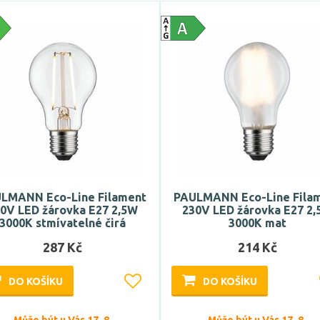
LMANN Eco-Line Filament
PAULMANN Eco-Line Fila
0V LED žárovka E27 2,5W
230V LED žárovka E27 2
3000K stmívatelné čirá
3000K mat
287 Kč
214 Kč
DO KOŠÍKU
DO KOŠÍKU