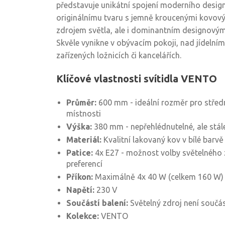
představuje unikátní spojení moderního design
originálnímu tvaru s jemně kroucenými kovový
zdrojem světla, ale i dominantním designovým
Skvěle vynikne v obývacím pokoji, nad jídelním
zařízených ložnicích či kancelářích.
Klíčové vlastnosti svítidla VENTO
Průměr:
600 mm - ideální rozměr pro středn
místnosti
Výška:
380 mm - nepřehlédnutelné, ale stál
Materiál:
Kvalitní lakovaný kov v bílé barvě
Patice:
4x E27 - možnost volby světelného 
preferencí
Příkon:
Maximálně 4x 40 W (celkem 160 W)
Napětí:
230 V
Součástí balení:
Světelný zdroj není součás
Kolekce:
VENTO