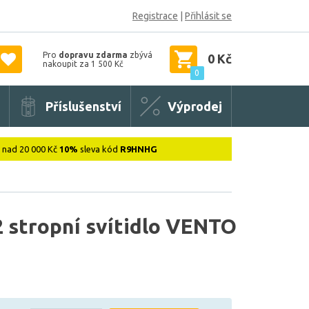
Registrace
|
Přihlásit se
Pro
dopravu zdarma
zbývá
0 Kč
nakoupit za 1 500 Kč
0
Příslušenství
Výprodej
: nad 20 000 Kč
10%
sleva kód
R9HNHG
stropní svítidlo VENTO