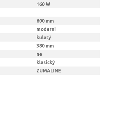
160 W
600 mm
moderní
kulatý
380 mm
ne
klasický
ZUMALINE