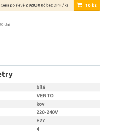
10 ks
Cena po slevě
2 928,30 Kč
bez DPH / ks
30 dní
etry
bílá
VENTO
kov
220-240V
E27
4