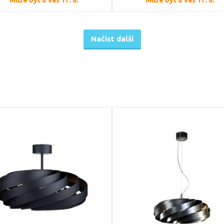
Může být u Vás 17. 8.
Může být u Vás 17. 8.
Načíst další