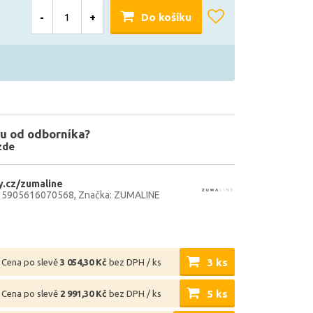
-
+
Do košíku
u od odborníka?
zde
.cz/zumaline
: 5905616070568
Značka: ZUMALINE
3 ks
Cena po slevě
3 054,30 Kč
bez DPH / ks
5 ks
Cena po slevě
2 991,30 Kč
bez DPH / ks