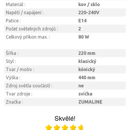
Materiál :
kov / sklo
Napětí / napájení :
220-240V
Patice :
E14
Počet světelných zdrojů :
2
Celkový příkon max. :
80 W
Šířka :
220 mm
Styl :
klasický
Tvar / motiv :
kónický
Výška :
440 mm
Zdroj světla součástí :
ne
Tvar zdroje :
svíčka
Značka :
ZUMALINE