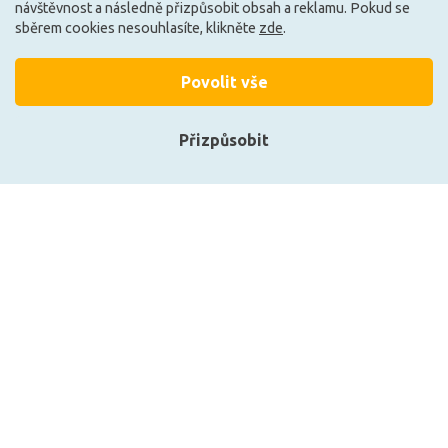
návštěvnost a následně přizpůsobit obsah a reklamu. Pokud se
sběrem cookies nesouhlasíte, klikněte
zde
.
Načíst další
Povolit vše
Ze stejné kolekce
Přizpůsobit
Přihlásit se
Registrace
Zobrazit naše produkty
ZUMALINE 1120 nástěnné svítidlo
ZUMALINE 1129 záv