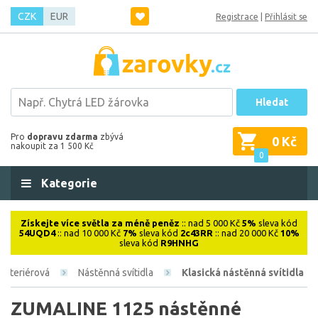
CZK
EUR
Registrace
|
Přihlásit se
Hledat
Pro
dopravu zdarma
zbývá
0 Kč
nakoupit za 1 500 Kč
0
Kategorie
Získejte více světla za méně peněz
:: nad 5 000 Kč
5%
sleva kód
54UQD4
:: nad 10 000 Kč
7%
sleva kód
2c43RR
:: nad 20 000 Kč
10%
sleva kód
R9HNHG
Interiérová
Nástěnná svítidla
Klasická nástěnná svítidla
ZUMALINE 1125 nástěnné