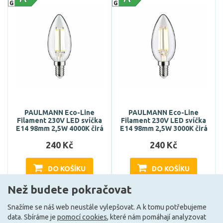
PAULMANN Eco-Line
PAULMANN Eco-Line
Filament 230V LED svíčka
Filament 230V LED svíčka
E14 98mm 2,5W 4000K čirá
E14 98mm 2,5W 3000K čirá
240 Kč
240 Kč
DO KOŠÍKU
DO KOŠÍKU
Než budete pokračovat
Snažíme se náš web neustále vylepšovat. A k tomu potřebujeme
Může být u Vás 19. 8.
Může být u Vás 19. 8.
data. Sbíráme je
pomocí cookies
, které nám pomáhají analyzovat