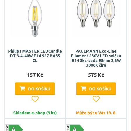
Philips MASTER LEDCandle
PAULMANN Eco-Line
DT 3.4-40W E14 927 BA35
Filament 230V LED svíčka
CL
E14 3ks-sada 98mm 2,5W
3000K čirá
157 Kč
575 Kč
DO KOŠÍKU
DO KOŠÍKU
Skladem e-shop (9 ks)
Může být u Vás 19. 8.