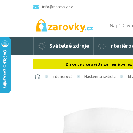
info@zarovky.cz
Světelné zdroje
Interiéro
Získejte více světla za méně peněz
Interiérová
Nástěnná svítidla
Mo