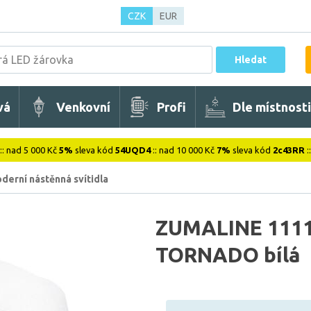
CZK
EUR
Hledat
vá
Venkovní
Profi
Dle místnosti
:: nad 5 000 Kč
5%
sleva kód
54UQD4
:: nad 10 000 Kč
7%
sleva kód
2c43RR
:
derní nástěnná svítidla
ZUMALINE 1111 
TORNADO bílá