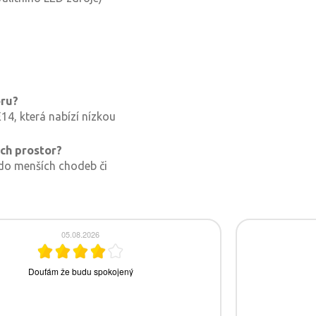
oru?
14, která nabízí nízkou
ých prostor?
do menších chodeb či