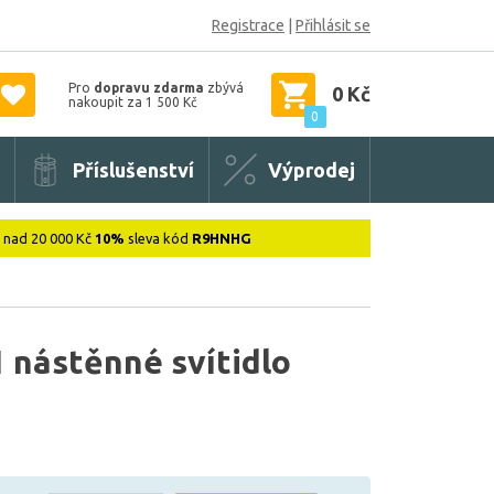
Registrace
|
Přihlásit se
Pro
dopravu zdarma
zbývá
0 Kč
nakoupit za 1 500 Kč
0
Příslušenství
Výprodej
: nad 20 000 Kč
10%
sleva kód
R9HNHG
nástěnné svítidlo