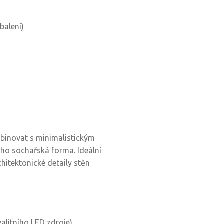
balení)
inovat s minimalistickým
eho sochařská forma. Ideální
hitektonické detaily stěn
kvalitního LED zdroje)