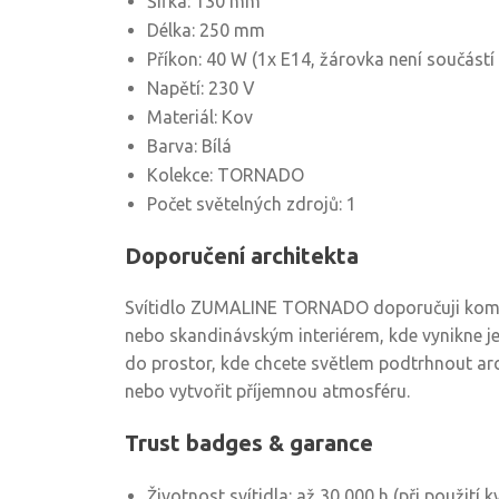
Šířka: 130 mm
Délka: 250 mm
Příkon: 40 W (1x E14, žárovka není součástí 
Napětí: 230 V
Materiál: Kov
Barva: Bílá
Kolekce: TORNADO
Počet světelných zdrojů: 1
Doporučení architekta
Svítidlo ZUMALINE TORNADO doporučuji komb
nebo skandinávským interiérem, kde vynikne j
do prostor, kde chcete světlem podtrhnout arc
nebo vytvořit příjemnou atmosféru.
Trust badges & garance
Životnost svítidla: až 30 000 h (při použití 