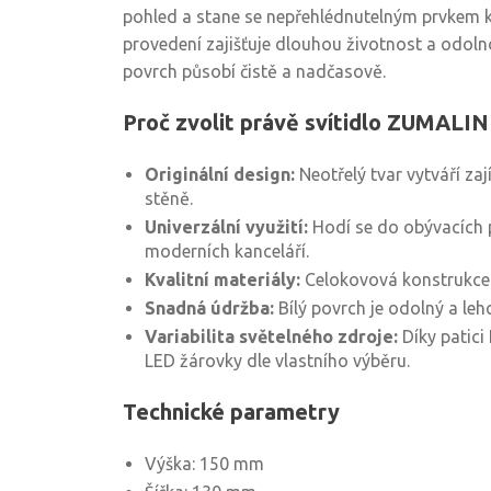
pohled a stane se nepřehlédnutelným prvkem k
provedení zajišťuje dlouhou životnost a odoln
povrch působí čistě a nadčasově.
Proč zvolit právě svítidlo ZUMA
Originální design:
Neotřelý tvar vytváří za
stěně.
Univerzální využití:
Hodí se do obývacích p
moderních kanceláří.
Kvalitní materiály:
Celokovová konstrukce
Snadná údržba:
Bílý povrch je odolný a lehce
Variabilita světelného zdroje:
Díky patici
LED žárovky dle vlastního výběru.
Technické parametry
Výška: 150 mm