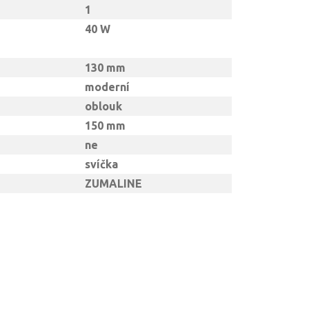
1
40 W
130 mm
moderní
oblouk
150 mm
ne
svíčka
ZUMALINE