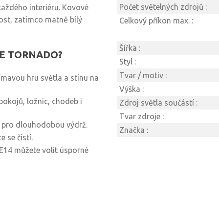
Počet světelných zdrojů :
aždého interiéru. Kovové
ost, zatímco matně bílý
Celkový příkon max. :
Šířka :
LINE TORNADO?
Styl :
Tvar / motiv :
jímavou hru světla a stínu na
Výška :
okojů, ložnic, chodeb i
Zdroj světla součástí :
Tvar zdroje :
 pro dlouhodobou výdrž.
Značka :
 se čistí.
 E14 můžete volit úsporné