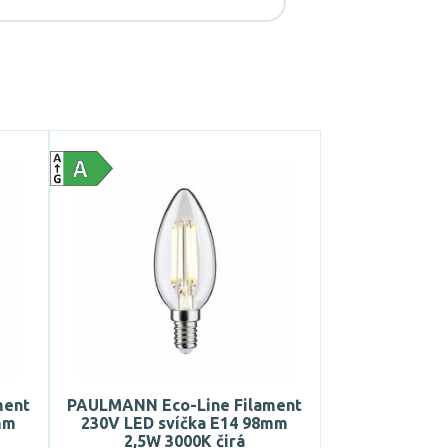
ment
PAULMANN Eco-Line Filament
mm
230V LED svíčka E14 98mm
2,5W 3000K čirá