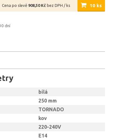
10 ks
Cena po slevě
908,50 Kč
bez DPH / ks
30 dní
etry
bílá
250 mm
TORNADO
kov
220-240V
E14