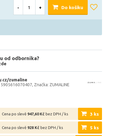
-
+
Do košíku
u od odborníka?
zde
.cz/zumaline
: 5905616070407
Značka: ZUMALINE
3 ks
Cena po slevě
947,60 Kč
bez DPH / ks
5 ks
Cena po slevě
928 Kč
bez DPH / ks