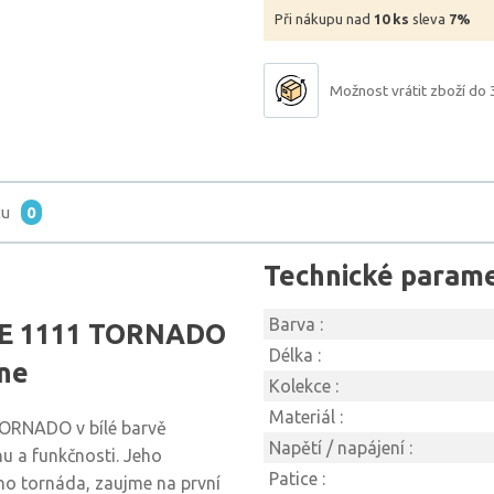
Při nákupu nad
10 ks
sleva
7%
Možnost vrátit zboží do 
tu
0
Technické param
Barva :
NE 1111 TORNADO
Délka :
hne
Kolekce :
Materiál :
TORNADO v bílé barvě
Napětí / napájení :
u a funkčnosti. Jeho
Patice :
ího tornáda, zaujme na první