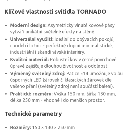
Klíčové vlastnosti svítidla TORNADO
Moderní design:
Asymetricky vinuté kovové pásy
vytváří unikátní světelné efekty na stěně.
Univerzální využití:
Ideální do obývacích pokojů,
chodeb i ložnic - perfektně doplní minimalistické,
industriální i skandinávské interiéry.
Kvalitní materiál:
Robustní kov v černé povrchové
úpravě zajišťuje dlouhou životnost a odolnost.
Výměnný světelný zdroj:
Patice E14 umožňuje volbu
úsporných LED žárovek či klasických žárovek dle
vašeho přání (světelný zdroj není součástí balení).
Praktické rozměry:
Výška 150 mm, šířka 130 mm,
délka 250 mm - vhodné i do menších prostor.
Technické parametry
Rozměry:
150 × 130 × 250 mm