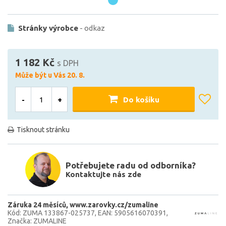
Stránky výrobce
- odkaz
1 182 Kč
s DPH
Může být u Vás 20. 8.
-
+
Do košíku
Tisknout stránku
Potřebujete radu od odborníka?
Kontaktujte nás zde
Záruka 24 měsíců
www.zarovky.cz/zumaline
Kód: ZUMA 133867-025737
EAN: 5905616070391
Značka: ZUMALINE