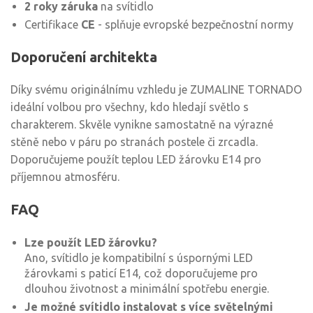
2 roky záruka
na svítidlo
Certifikace
CE
- splňuje evropské bezpečnostní normy
Doporučení architekta
Díky svému originálnímu vzhledu je ZUMALINE TORNADO
ideální volbou pro všechny, kdo hledají světlo s
charakterem. Skvěle vynikne samostatně na výrazné
stěně nebo v páru po stranách postele či zrcadla.
Doporučujeme použít teplou LED žárovku E14 pro
příjemnou atmosféru.
FAQ
Lze použít LED žárovku?
Ano, svítidlo je kompatibilní s úspornými LED
žárovkami s paticí E14, což doporučujeme pro
dlouhou životnost a minimální spotřebu energie.
Je možné svítidlo instalovat s více světelnými