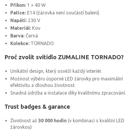
Příkon:
1 × 40 W
Patice:
E14 (žárovka není součástí balení)
Napětí:
230 V
Materiál:
Kov
Barva:
Černá
Kolekce:
TORNADO
Proč zvolit svítidlo ZUMALINE TORNADO?
Unikátní design, který osvěží každý interiér.
Možnost výběru úsporné LED žárovky pro maximální
efektivitu a dlouhou životnost.
Snadná údržba a instalace díky kvalitnímu zpracování.
Trust badges & garance
Životnost až
30 000 hodin
(v kombinaci s kvalitní LED
žárovkou)