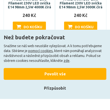
Filament 230V LED svíčka
Filament 230V LED svíčka
E14 98mm 2,5W 4000K čirá
E14 98mm 2,5W 3000K čirá
240 Kč
240 Kč
DO KOŠÍKU
DO KOŠÍKU
Než budete pokračovat
Snažíme se náš web neustále vylepšovat. A k tomu potřebujeme
Může být u Vás 20. 8.
Může být u Vás 20. 8.
data. Sbíráme je
pomocí cookies
, které nám pomáhají analyzovat
návštěvnost a následně přizpůsobit obsah a reklamu. Pokud se
sběrem cookies nesouhlasíte, klikněte
zde
.
Načíst další
Povolit vše
Ze stejné kolekce
Přizpůsobit
Přihlásit se