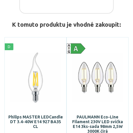
K tomuto produktu je vhodné zakoupit:
D
Philips MASTER LEDCandle
PAULMANN Eco-Line
DT 3.4-40W E14 927 BA35
Filament 230V LED svíčka
CL
E14 3ks-sada 98mm 2,5W
3000K čirá