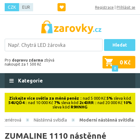
CZK
EUR
Registrace
|
Přihlásit se
Hledat
Pro
dopravu zdarma
zbývá
0 Kč
nakoupit za 1 500 Kč
0
Kategorie
Získejte více světla za méně peněz
:: nad 5 000 Kč
5%
sleva kód
54UQD4
:: nad 10 000 Kč
7%
sleva kód
2c43RR
:: nad 20 000 Kč
10%
sleva kód
R9HNHG
Interiérová
Nástěnná svítidla
Moderní nástěnná svítidla
ZUMALINE 1110 nástěnné