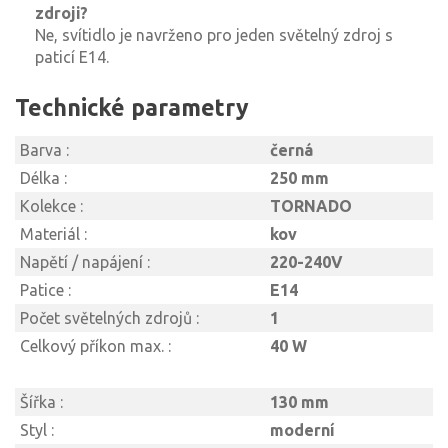
zdroji?
Ne, svítidlo je navrženo pro jeden světelný zdroj s
paticí E14.
Technické parametry
Barva :
černá
Délka :
250 mm
Kolekce :
TORNADO
Materiál :
kov
Napětí / napájení :
220-240V
Patice :
E14
Počet světelných zdrojů :
1
Celkový příkon max. :
40 W
Šířka :
130 mm
Styl :
moderní