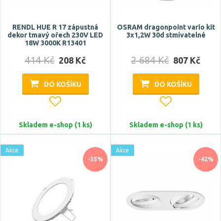
<4 m2
<6 m2
RENDL HUE R 17 zápustná
OSRAM dragonpoint vario kit
<8 m2
dekor tmavý ořech 230V LED
3x1,2W 30d stmívatelné
18W 3000K R13401
<10 m2
414 Kč
Zobrazit více
2 684 Kč
208 Kč
807 Kč
DO KOŠÍKU
DO KOŠÍKU
CRI
Skladem e-shop (1 ks)
Skladem e-shop (1 ks)
Akce
Akce
-35%
-42%
Stmívatelné
ano
Úhel vyzařování