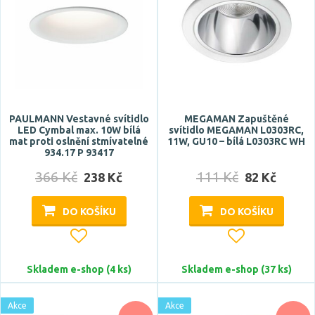
Materiál
chrom
hliník
kaučuk
PAULMANN Vestavné svítidlo
MEGAMAN Zapuštěné
kov
LED Cymbal max. 10W bílá
svítidlo MEGAMAN L0303RC,
mat proti oslnění stmívatelné
11W, GU10 – bílá L0303RC WH
křišťál
934.17 P 93417
Zobrazit více
366 Kč
111 Kč
238 Kč
82 Kč
Funkce
DO KOŠÍKU
DO KOŠÍKU
bezrámečkové
bluetooth
Skladem e-shop (4 ks)
Skladem e-shop (37 ks)
CCT
DALI
Akce
Akce