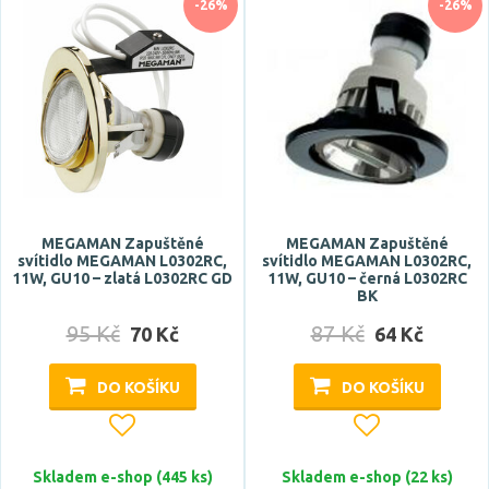
dálkové ovládání
-26%
-26%
Zobrazit více
Styl
design
hotel, restaurace
klasický
křišťál
MEGAMAN Zapuštěné
MEGAMAN Zapuštěné
svítidlo MEGAMAN L0302RC,
svítidlo MEGAMAN L0302RC,
moderní
11W, GU10 – zlatá L0302RC GD
11W, GU10 – černá L0302RC
Zobrazit více
BK
95 Kč
87 Kč
70 Kč
64 Kč
Tvar / motiv
DO KOŠÍKU
DO KOŠÍKU
hranatý
kulatý
oválný
Skladem e-shop (445 ks)
Skladem e-shop (22 ks)