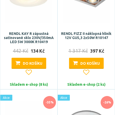
Typ zdroje
LED
Zdroj světla součástí
RENDL KAY R zápustná
RENDL FIZZ II náklopná hliník
satinované sklo 230V/350mA
12V GU5,3 2x50W R10147
ano
LED 5W 3000K R10419
ne
442 Kč
1 317 Kč
134 Kč
397 Kč
DO KOŠÍKU
DO KOŠÍKU
Barva
antracit
bílá
Skladem e-shop (8 ks)
Skladem e-shop (2 ks)
bronz
Akce
bronzová
Akce
-35%
-26%
chrom
Zobrazit více