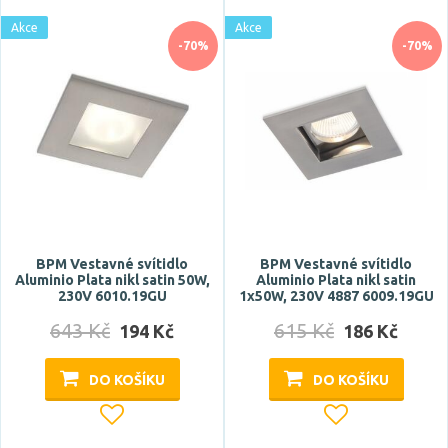
Akce
Akce
-70%
-70%
BPM Vestavné svítidlo
BPM Vestavné svítidlo
Aluminio Plata nikl satin 50W,
Aluminio Plata nikl satin
230V 6010.19GU
1x50W, 230V 4887 6009.19GU
643 Kč
615 Kč
194 Kč
186 Kč
DO KOŠÍKU
DO KOŠÍKU