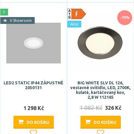
podlouhlý
válec
F
-70%
Zobrazit více
V Showroom
Akce
Stupeň krytí
IP20
IP23
IP30
IP32
LED2 STATIC IP44 ZÁPUSTNÉ
BIG WHITE SLV DL 126,
IP40
2050131
vestavné svítidlo, LED, 2700K,
Zobrazit více
kulaté, kartáčovaný kov,
2,8 W 112165
1 082 Kč
Průměr
326 Kč
1 298 Kč
DO KOŠÍKU
DO KOŠÍKU