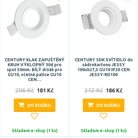
CENTURY KLAK ZAPUŠTĚNÝ
CENTURY SDK SVÍTIDLO do
KRUH VÝKLOPNÝ 30d pro
sádrokartonu JESSY
spot 50mm. BÍLÝ držák pro
100xh27,5 GU10 IP20 CEN
GU10, včetně patice GU10
JESSY-RD100
CEN…
206 Kč
212 Kč
181 Kč
186 Kč
DO KOŠÍKU
DO KOŠÍKU
Skladem e-shop (1 ks)
Skladem e-shop (1 ks)