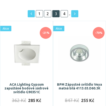
1
2
3
4
..
Akce
Akce
Akce
Skladem
-21%
-70%
Vystaveno na showroomu
ano
Prodloužená záruka
3 roky
5 let
ACA Lighting Gypsum
BPM Zápustné svítidlo Veya
zapuštěné bodové sádrové
matná bílá 4113.03.D60.3K
svítidlo G90351C
Značka
362 Kč
847 Kč
285 Kč
255 Kč