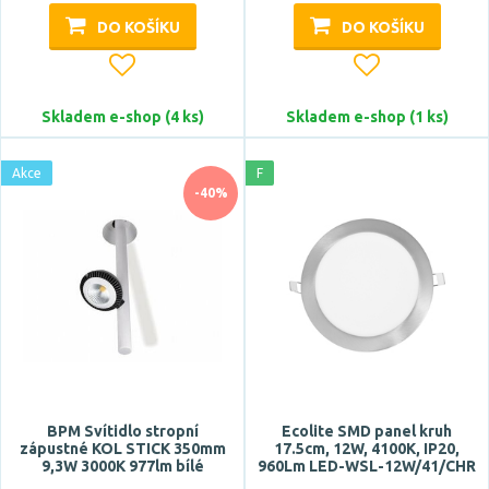
ACA
DO KOŠÍKU
DO KOŠÍKU
ASTRO
Azzardo
BPM
Skladem e-shop (4 ks)
Skladem e-shop (1 ks)
BRILONER
Zobrazit více
Akce
F
-40%
Celkový příkon max.
Počet světelných zdrojů
BPM Svítidlo stropní
Ecolite SMD panel kruh
zápustné KOL STICK 350mm
17.5cm, 12W, 4100K, IP20,
9,3W 3000K 977lm bílé
960Lm LED-WSL-12W/41/CHR