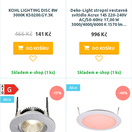
KOHL LIGHTING DISC 8W
Deko-Light stropní vestavné
3000K K50200.GY.3K
svítidlo Acrux 145 220-240V
AC/50-60Hz 17,00 W
3000/4000/6000 K 1570 lm…
466 Kč
141 Kč
996 Kč
DO KOŠÍKU
DO KOŠÍKU
Skladem e-shop (1 ks)
Skladem e-shop (1 ks)
Akce
-15%
-40%
Akce