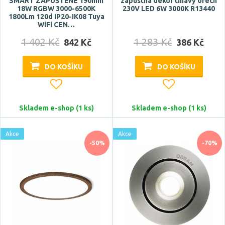
SMART ZAPUŠTĚNÉ 190mm
zápustná dekor tmavý ořech
teplá bílá
18W RGBW 3000-6500K
230V LED 6W 3000K R13440
1800Lm 120d IP20-IK08 Tuya
WiFi CEN…
Teplota barvy
1 402 Kč
1 283 Kč
842 Kč
386 Kč
DO KOŠÍKU
DO KOŠÍKU
Skladem e-shop (1 ks)
Skladem e-shop (1 ks)
Světelný tok celkový
Akce
Akce
-50%
-70%
Pro prostor o velikosti
<3 m2