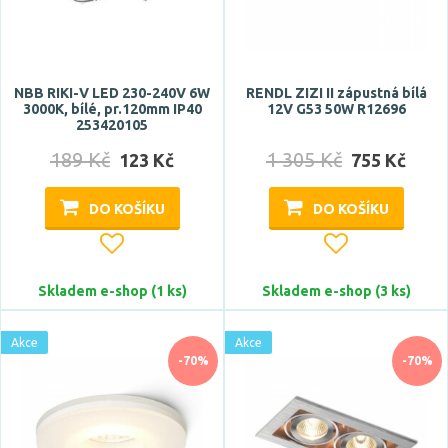
12 °
15 °
17 °
NBB RIKI-V LED 230-240V 6W
RENDL ZIZI II zápustná bílá
3000K, bílé, pr.120mm IP40
12V G53 50W R12696
18 °
253420105
20 °
189 Kč
1 305 Kč
123 Kč
755 Kč
Zobrazit více
DO KOŠÍKU
DO KOŠÍKU
Patice
E27
Skladem e-shop (1 ks)
Skladem e-shop (3 ks)
G4
G9
Akce
Akce
G53
-70%
-70%
GU4
Zobrazit více