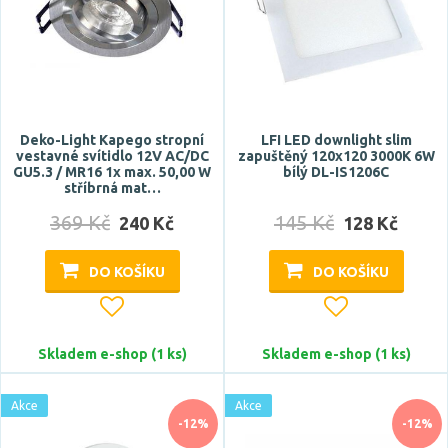
Deko-Light Kapego stropní
LFI LED downlight slim
vestavné svítidlo 12V AC/DC
zapuštěný 120x120 3000K 6W
GU5.3 / MR16 1x max. 50,00 W
bílý DL-IS1206C
stříbrná mat…
369 Kč
145 Kč
240 Kč
128 Kč
DO KOŠÍKU
DO KOŠÍKU
Skladem e-shop (1 ks)
Skladem e-shop (1 ks)
Akce
Akce
-12%
-12%