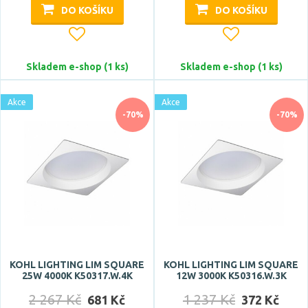
DO KOŠÍKU
DO KOŠÍKU
Montážní otvor
Skladem e-shop (1 ks)
Skladem e-shop (1 ks)
35 mm
Akce
Akce
37x37 mm
-70%
-70%
40 mm
54 mm
55 mm
Zobrazit více
Montážní hloubka
KOHL LIGHTING LIM SQUARE
KOHL LIGHTING LIM SQUARE
25W 4000K K50317.W.4K
12W 3000K K50316.W.3K
2 267 Kč
1 237 Kč
681 Kč
372 Kč