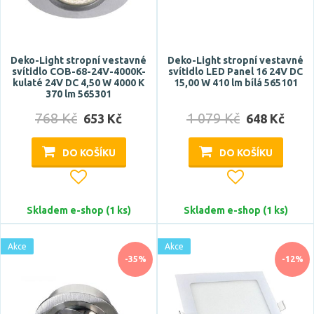
Deko-Light stropní vestavné
Deko-Light stropní vestavné
svítidlo COB-68-24V-4000K-
svítidlo LED Panel 16 24V DC
kulaté 24V DC 4,50 W 4000 K
15,00 W 410 lm bílá 565101
370 lm 565301
768 Kč
1 079 Kč
653 Kč
648 Kč
DO KOŠÍKU
DO KOŠÍKU
Skladem e-shop (1 ks)
Skladem e-shop (1 ks)
Akce
Akce
-35%
-12%