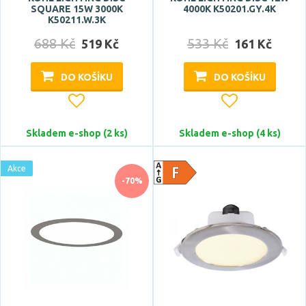
SQUARE 15W 3000K
4000K K50201.GY.4K
K50211.W.3K
688 Kč
533 Kč
519 Kč
161 Kč
DO KOŠÍKU
DO KOŠÍKU
Skladem e-shop (2 ks)
Skladem e-shop (4 ks)
Akce
-70%