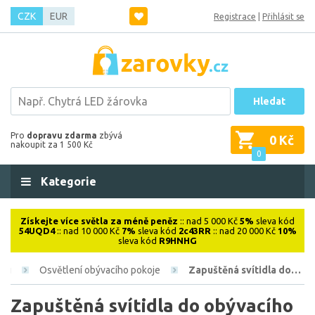
CZK
EUR
Registrace
|
Přihlásit se
Hledat
Pro
dopravu zdarma
zbývá
0 Kč
nakoupit za 1 500 Kč
0
Kategorie
Získejte více světla za méně peněz
:: nad 5 000 Kč
5%
sleva kód
54UQD4
:: nad 10 000 Kč
7%
sleva kód
2c43RR
:: nad 20 000 Kč
10%
sleva kód
R9HNHG
sti
Osvětlení obývacího pokoje
Zapuštěná svítidla do…
Zapuštěná svítidla do obývacího