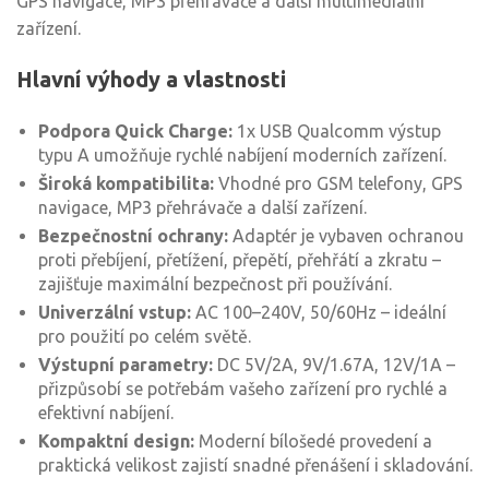
GPS navigace, MP3 přehrávače a další multimediální
zařízení.
Hlavní výhody a vlastnosti
Podpora Quick Charge:
1x USB Qualcomm výstup
typu A umožňuje rychlé nabíjení moderních zařízení.
Široká kompatibilita:
Vhodné pro GSM telefony, GPS
navigace, MP3 přehrávače a další zařízení.
Bezpečnostní ochrany:
Adaptér je vybaven ochranou
proti přebíjení, přetížení, přepětí, přehřátí a zkratu –
zajišťuje maximální bezpečnost při používání.
Univerzální vstup:
AC 100–240V, 50/60Hz – ideální
pro použití po celém světě.
Výstupní parametry:
DC 5V/2A, 9V/1.67A, 12V/1A –
přizpůsobí se potřebám vašeho zařízení pro rychlé a
efektivní nabíjení.
Kompaktní design:
Moderní bílošedé provedení a
praktická velikost zajistí snadné přenášení i skladování.