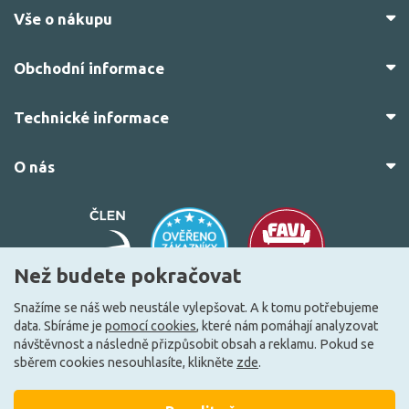
Vše o nákupu
Obchodní informace
Technické informace
O nás
Než budete pokračovat
Snažíme se náš web neustále vylepšovat. A k tomu potřebujeme
data. Sbíráme je
pomocí cookies
, které nám pomáhají analyzovat
© 2010–2026 Všechna práva vyhrazena.
žárovky.cz
návštěvnost a následně přizpůsobit obsah a reklamu. Pokud se
Vytvořilo
FEO.cz
sběrem cookies nesouhlasíte, klikněte
zde
.