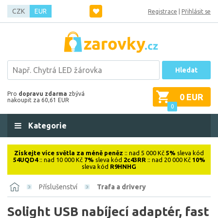
CZK
EUR
Registrace
|
Přihlásit se
Hledat
Pro
dopravu zdarma
zbývá
0 EUR
nakoupit za 60,61 EUR
0
Kategorie
Získejte více světla za méně peněz
:: nad 5 000 Kč
5%
sleva kód
54UQD4
:: nad 10 000 Kč
7%
sleva kód
2c43RR
:: nad 20 000 Kč
10%
sleva kód
R9HNHG
Příslušenství
Trafa a drivery
Solight USB nabíjecí adaptér, fast