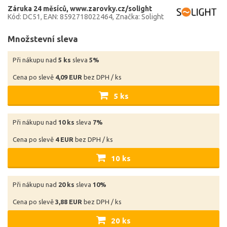
Záruka 24 měsíců
www.zarovky.cz/solight
Kód: DC51
EAN: 8592718022464
Značka: Solight
Množstevní sleva
Při nákupu nad
5 ks
sleva
5%
Cena po slevě
4,09 EUR
bez DPH / ks
5 ks
Při nákupu nad
10 ks
sleva
7%
Cena po slevě
4 EUR
bez DPH / ks
10 ks
Při nákupu nad
20 ks
sleva
10%
Cena po slevě
3,88 EUR
bez DPH / ks
20 ks