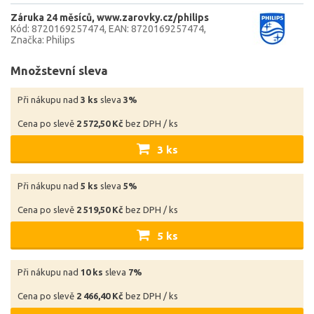
Záruka 24 měsíců
www.zarovky.cz/philips
Kód: 8720169257474
EAN: 8720169257474
Značka: Philips
Množstevní sleva
Při nákupu nad
3 ks
sleva
3%
Cena po slevě
2 572,50 Kč
bez DPH / ks
3 ks
Při nákupu nad
5 ks
sleva
5%
Cena po slevě
2 519,50 Kč
bez DPH / ks
5 ks
Při nákupu nad
10 ks
sleva
7%
Cena po slevě
2 466,40 Kč
bez DPH / ks