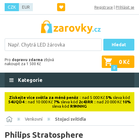
CZK
EUR
Registrace
|
Přihlásit se
Hledat
Pro
dopravu zdarma
zbývá
0 Kč
nakoupit za 1 500 Kč
0
Kategorie
Získejte více světla za méně peněz
:: nad 5 000 Kč
5%
sleva kód
54UQD4
:: nad 10 000 Kč
7%
sleva kód
2c43RR
:: nad 20 000 Kč
10%
sleva kód
R9HNHG
Venkovní
Stojací svítidla
Philips Stratosphere