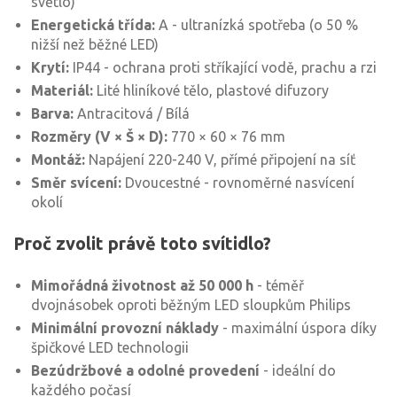
světlo)
Energetická třída:
A - ultranízká spotřeba (o 50 %
nižší než běžné LED)
Krytí:
IP44 - ochrana proti stříkající vodě, prachu a rzi
Materiál:
Lité hliníkové tělo, plastové difuzory
Barva:
Antracitová / Bílá
Rozměry (V × Š × D):
770 × 60 × 76 mm
Montáž:
Napájení 220-240 V, přímé připojení na síť
Směr svícení:
Dvoucestné - rovnoměrné nasvícení
okolí
Proč zvolit právě toto svítidlo?
Mimořádná životnost až 50 000 h
- téměř
dvojnásobek oproti běžným LED sloupkům Philips
Minimální provozní náklady
- maximální úspora díky
špičkové LED technologii
Bezúdržbové a odolné provedení
- ideální do
každého počasí