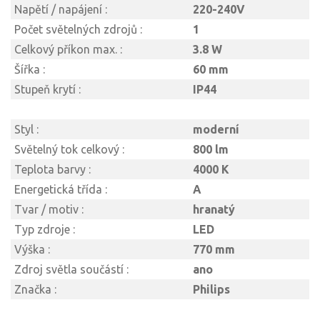
Napětí / napájení :
220-240V
Počet světelných zdrojů :
1
Celkový příkon max. :
3.8 W
Šířka :
60 mm
Stupeň krytí :
IP44
Styl :
moderní
Světelný tok celkový :
800 lm
Teplota barvy :
4000 K
Energetická třída :
A
Tvar / motiv :
hranatý
Typ zdroje :
LED
Výška :
770 mm
Zdroj světla součástí :
ano
Značka :
Philips