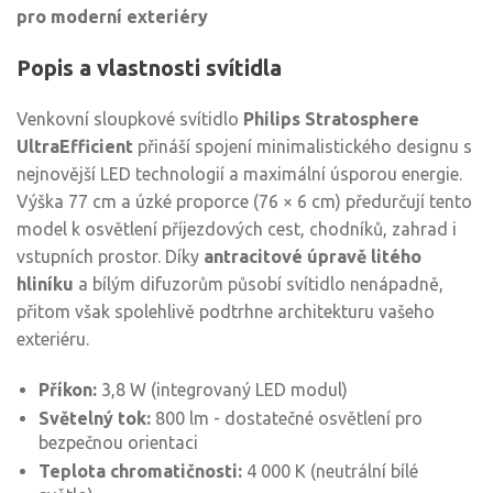
pro moderní exteriéry
Popis a vlastnosti svítidla
Venkovní sloupkové svítidlo
Philips Stratosphere
UltraEfficient
přináší spojení minimalistického designu s
nejnovější LED technologií a maximální úsporou energie.
Výška 77 cm a úzké proporce (76 × 6 cm) předurčují tento
model k osvětlení příjezdových cest, chodníků, zahrad i
vstupních prostor. Díky
antracitové úpravě litého
hliníku
a bílým difuzorům působí svítidlo nenápadně,
přitom však spolehlivě podtrhne architekturu vašeho
exteriéru.
Příkon:
3,8 W (integrovaný LED modul)
Světelný tok:
800 lm - dostatečné osvětlení pro
bezpečnou orientaci
Teplota chromatičnosti:
4 000 K (neutrální bílé