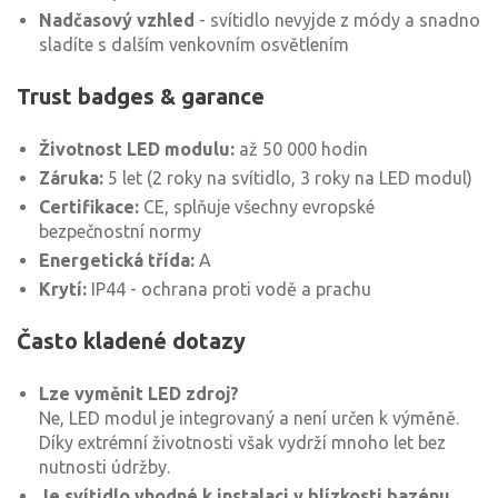
Nadčasový vzhled
- svítidlo nevyjde z módy a snadno
sladíte s dalším venkovním osvětlením
Trust badges & garance
Životnost LED modulu:
až 50 000 hodin
Záruka:
5 let (2 roky na svítidlo, 3 roky na LED modul)
Certifikace:
CE, splňuje všechny evropské
bezpečnostní normy
Energetická třída:
A
Krytí:
IP44 - ochrana proti vodě a prachu
Často kladené dotazy
Lze vyměnit LED zdroj?
Ne, LED modul je integrovaný a není určen k výměně.
Díky extrémní životnosti však vydrží mnoho let bez
nutnosti údržby.
Je svítidlo vhodné k instalaci v blízkosti bazénu