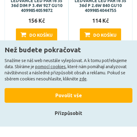
LEDVANCE LED PAR16 35
LEDVANCE LED PAR16 35
36d DIM P 3.4W 927 GU10
36d P 2.6W 840 GU10
4099854059872
4099854044755
156 Kč
114 Kč
DO KOŠÍKU
DO KOŠÍKU
Než budete pokračovat
Může být u Vás 17. 8.
Může být u Vás 10. 8.
Snažíme se náš web neustále vylepšovat. A k tomu potřebujeme
data. Sbíráme je
pomocí cookies
, které nám pomáhají analyzovat
návštěvnost a následně přizpůsobit obsah a reklamu. Pokud se
F
F
sběrem cookies nesouhlasíte, klikněte
zde
.
Povolit vše
Přizpůsobit
Přihlásit se