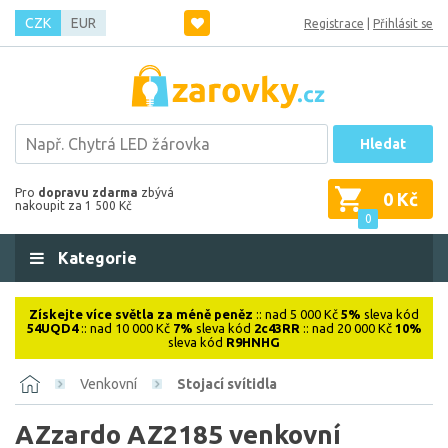
CZK
EUR
Registrace
|
Přihlásit se
Hledat
Pro
dopravu zdarma
zbývá
0 Kč
nakoupit za 1 500 Kč
0
Kategorie
Získejte více světla za méně peněz
:: nad 5 000 Kč
5%
sleva kód
54UQD4
:: nad 10 000 Kč
7%
sleva kód
2c43RR
:: nad 20 000 Kč
10%
sleva kód
R9HNHG
Venkovní
Stojací svítidla
AZzardo AZ2185 venkovní