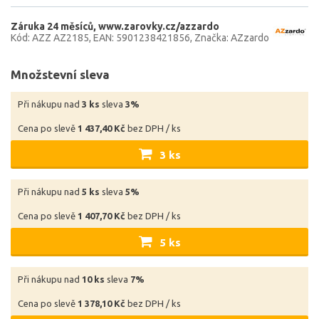
Záruka 24 měsíců
www.zarovky.cz/azzardo
Kód: AZZ AZ2185
EAN: 5901238421856
Značka: AZzardo
Množstevní sleva
Při nákupu nad
3 ks
sleva
3%
Cena po slevě
1 437,40 Kč
bez DPH / ks
3 ks
Při nákupu nad
5 ks
sleva
5%
Cena po slevě
1 407,70 Kč
bez DPH / ks
5 ks
Při nákupu nad
10 ks
sleva
7%
Cena po slevě
1 378,10 Kč
bez DPH / ks