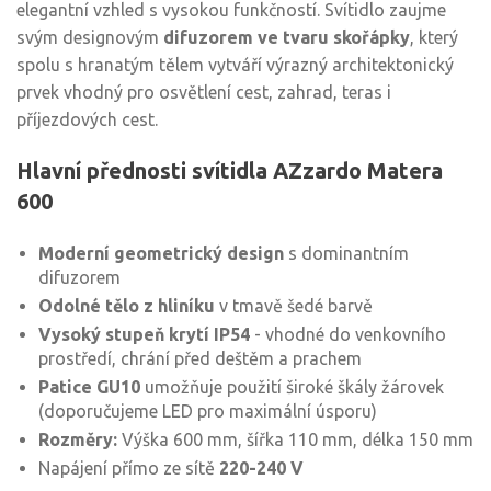
elegantní vzhled s vysokou funkčností. Svítidlo zaujme
svým designovým
difuzorem ve tvaru skořápky
, který
spolu s hranatým tělem vytváří výrazný architektonický
prvek vhodný pro osvětlení cest, zahrad, teras i
příjezdových cest.
Hlavní přednosti svítidla AZzardo Matera
600
Moderní geometrický design
s dominantním
difuzorem
Odolné tělo z hliníku
v tmavě šedé barvě
Vysoký stupeň krytí IP54
- vhodné do venkovního
prostředí, chrání před deštěm a prachem
Patice GU10
umožňuje použití široké škály žárovek
(doporučujeme LED pro maximální úsporu)
Rozměry:
Výška 600 mm, šířka 110 mm, délka 150 mm
Napájení přímo ze sítě
220-240 V