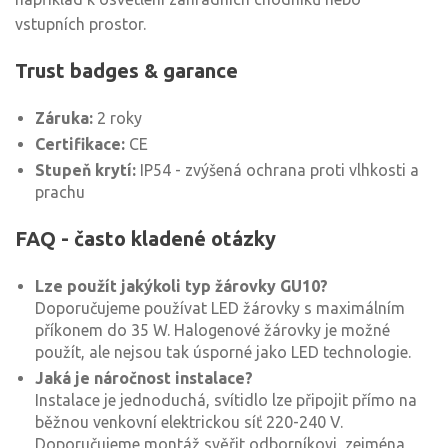
vstupních prostor.
Trust badges & garance
Záruka:
2 roky
Certifikace:
CE
Stupeň krytí:
IP54 - zvýšená ochrana proti vlhkosti a
prachu
FAQ - často kladené otázky
Lze použít jakýkoli typ žárovky GU10?
Doporučujeme používat LED žárovky s maximálním
příkonem do 35 W. Halogenové žárovky je možné
použít, ale nejsou tak úsporné jako LED technologie.
Jaká je náročnost instalace?
Instalace je jednoduchá, svítidlo lze připojit přímo na
běžnou venkovní elektrickou síť 220-240 V.
Doporučujeme montáž svěřit odborníkovi, zejména