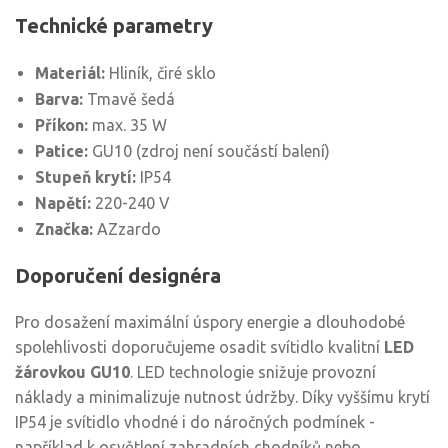
Technické parametry
Materiál:
Hliník, čiré sklo
Barva:
Tmavě šedá
Příkon:
max. 35 W
Patice:
GU10 (zdroj není součástí balení)
Stupeň krytí:
IP54
Napětí:
220-240 V
Značka:
AZzardo
Doporučení designéra
Pro dosažení maximální úspory energie a dlouhodobé
spolehlivosti doporučujeme osadit svítidlo kvalitní
LED
žárovkou GU10
. LED technologie snižuje provozní
náklady a minimalizuje nutnost údržby. Díky vyššímu krytí
IP54 je svítidlo vhodné i do náročných podmínek -
například k osvětlení zahradních chodníků nebo