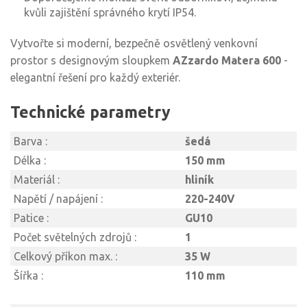
kvůli zajištění správného krytí IP54.
Vytvořte si moderní, bezpečně osvětlený venkovní
prostor s designovým sloupkem
AZzardo Matera 600
-
elegantní řešení pro každý exteriér.
Technické parametry
Barva :
šedá
Délka :
150 mm
Materiál :
hliník
Napětí / napájení :
220-240V
Patice :
GU10
Počet světelných zdrojů :
1
Celkový příkon max. :
35 W
Šířka :
110 mm