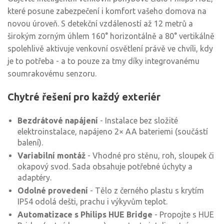
které posune zabezpečení i komfort vašeho domova na
novou úroveň. S detekční vzdáleností až 12 metrů a
širokým zorným úhlem 160° horizontálně a 80° vertikálně
spolehlivě aktivuje venkovní osvětlení právě ve chvíli, kdy
je to potřeba - a to pouze za tmy díky integrovanému
soumrakovému senzoru.
Chytré řešení pro každý exteriér
Bezdrátové napájení
- Instalace bez složité
elektroinstalace, napájeno 2× AA bateriemi (součástí
balení).
Variabilní montáž
- Vhodné pro stěnu, roh, sloupek či
okapový svod. Sada obsahuje potřebné úchyty a
adaptéry.
Odolné provedení
- Tělo z černého plastu s krytím
IP54 odolá dešti, prachu i výkyvům teplot.
Automatizace s Philips HUE Bridge
- Propojte s HUE