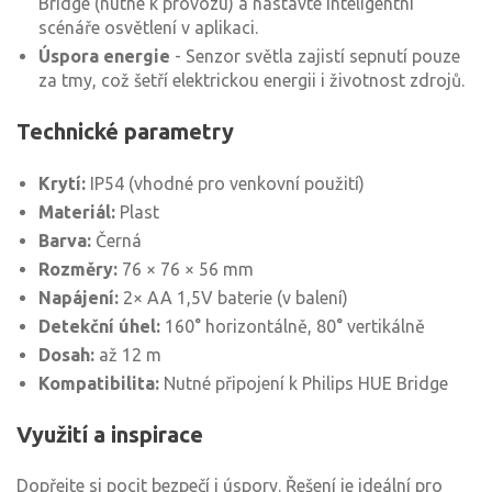
Bridge (nutné k provozu) a nastavte inteligentní
scénáře osvětlení v aplikaci.
Úspora energie
- Senzor světla zajistí sepnutí pouze
za tmy, což šetří elektrickou energii i životnost zdrojů.
Technické parametry
Krytí:
IP54 (vhodné pro venkovní použití)
Materiál:
Plast
Barva:
Černá
Rozměry:
76 × 76 × 56 mm
Napájení:
2× AA 1,5V baterie (v balení)
Detekční úhel:
160° horizontálně, 80° vertikálně
Dosah:
až 12 m
Kompatibilita:
Nutné připojení k Philips HUE Bridge
Využití a inspirace
Dopřejte si pocit bezpečí i úspory. Řešení je ideální pro