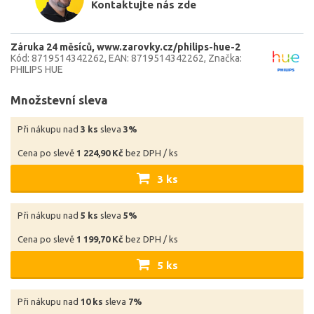
Kontaktujte nás zde
Záruka 24 měsíců
www.zarovky.cz/philips-hue-2
Kód: 8719514342262
EAN: 8719514342262
Značka:
PHILIPS HUE
Množstevní sleva
Při nákupu nad
3 ks
sleva
3%
Cena po slevě
1 224,90 Kč
bez DPH / ks
3 ks
Při nákupu nad
5 ks
sleva
5%
Cena po slevě
1 199,70 Kč
bez DPH / ks
5 ks
Při nákupu nad
10 ks
sleva
7%