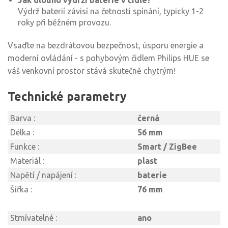
Jak dlouho vydrží baterie v čidle?
Výdrž baterií závisí na četnosti spínání, typicky 1-2
roky při běžném provozu.
Vsaďte na bezdrátovou bezpečnost, úsporu energie a
moderní ovládání - s pohybovým čidlem Philips HUE se
váš venkovní prostor stává skutečně chytrým!
Technické parametry
Barva :
černá
Délka :
56 mm
Funkce :
Smart / ZigBee
Materiál :
plast
Napětí / napájení :
baterie
Šířka :
76 mm
Stmívatelné :
ano