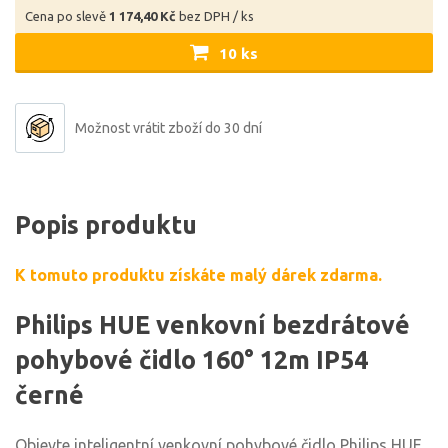
Cena po slevě
1 174,40 Kč
bez DPH / ks
10 ks
Možnost vrátit zboží do 30 dní
Popis produktu
K tomuto produktu získáte malý dárek zdarma.
Philips HUE venkovní bezdrátové
pohybové čidlo 160° 12m IP54
černé
Objevte inteligentní venkovní pohybové čidlo Philips HUE,