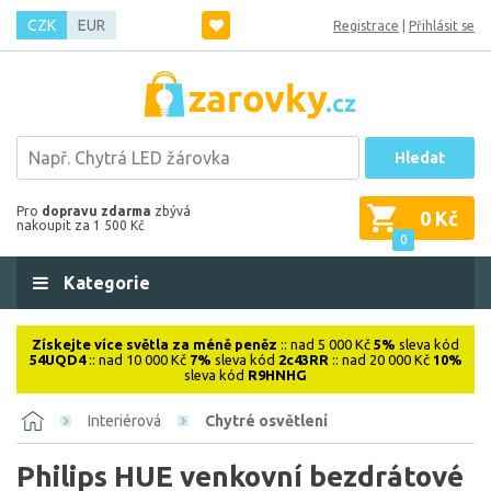
CZK
EUR
Registrace
|
Přihlásit se
Hledat
Pro
dopravu zdarma
zbývá
0 Kč
nakoupit za 1 500 Kč
0
Kategorie
Získejte více světla za méně peněz
:: nad 5 000 Kč
5%
sleva kód
54UQD4
:: nad 10 000 Kč
7%
sleva kód
2c43RR
:: nad 20 000 Kč
10%
sleva kód
R9HNHG
Interiérová
Chytré osvětlení
Philips HUE venkovní bezdrátové