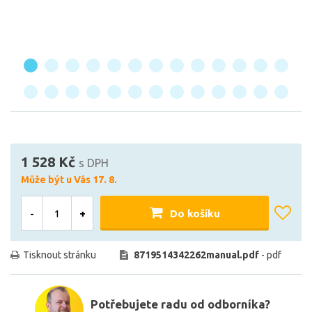
1 528 Kč
s DPH
Může být u Vás 17. 8.
-
+
Do košíku
Tisknout stránku
8719514342262manual.pdf
- pdf
Potřebujete radu od odborníka?