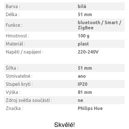
Barva :
bílá
Délka :
51 mm
bluetooth / Smart /
Funkce :
ZigBee
Hmotnost :
100 g
Materiál :
plast
Napětí / napájení :
220-240V
Šířka :
51 mm
Stmívatelné :
ano
Stupeň krytí :
IP20
Výška :
81 mm
Zdroj světla součástí :
ne
Značka :
Philips Hue