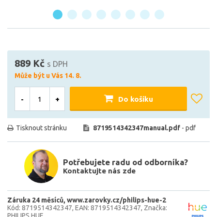
889 Kč
s DPH
Může být u Vás 14. 8.
-
+
Do košíku
Tisknout stránku
8719514342347manual.pdf
- pdf
Potřebujete radu od odborníka?
Kontaktujte nás zde
Záruka 24 měsíců
www.zarovky.cz/philips-hue-2
Kód: 8719514342347
EAN: 8719514342347
Značka:
PHILIPS HUE