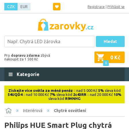
CZK
EUR
Registrace
|
Přihlásit se
Hledat
Pro
dopravu zdarma
zbývá
0 Kč
nakoupit za 1 500 Kč
0
Kategorie
Získejte více světla za méně peněz
:: nad 5 000 Kč
5%
sleva kód
54UQD4
:: nad 10 000 Kč
7%
sleva kód
2c43RR
:: nad 20 000 Kč
10%
sleva kód
R9HNHG
Interiérová
Chytré osvětlení
Philips HUE Smart Plug chytrá