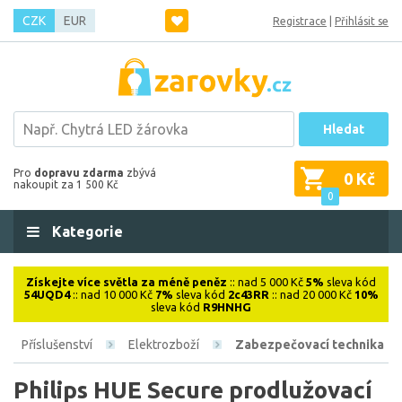
CZK
EUR
Registrace
|
Přihlásit se
Hledat
Pro
dopravu zdarma
zbývá
0 Kč
nakoupit za 1 500 Kč
0
Kategorie
Získejte více světla za méně peněz
:: nad 5 000 Kč
5%
sleva kód
54UQD4
:: nad 10 000 Kč
7%
sleva kód
2c43RR
:: nad 20 000 Kč
10%
sleva kód
R9HNHG
Příslušenství
Elektrozboží
Zabezpečovací technika
Philips HUE Secure prodlužovací