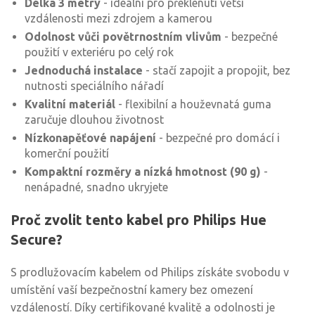
Délka 3 metry
- ideální pro překlenutí větší
vzdálenosti mezi zdrojem a kamerou
Odolnost vůči povětrnostním vlivům
- bezpečné
použití v exteriéru po celý rok
Jednoduchá instalace
- stačí zapojit a propojit, bez
nutnosti speciálního nářadí
Kvalitní materiál
- flexibilní a houževnatá guma
zaručuje dlouhou životnost
Nízkonapěťové napájení
- bezpečné pro domácí i
komerční použití
Kompaktní rozměry a nízká hmotnost (90 g)
-
nenápadné, snadno ukryjete
Proč zvolit tento kabel pro Philips Hue
Secure?
S prodlužovacím kabelem od Philips získáte svobodu v
umístění vaší bezpečnostní kamery bez omezení
vzdáleností. Díky certifikované kvalitě a odolnosti je