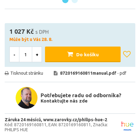
1 027 Kč
s DPH
Může být u Vás 28. 8.
-
+
Do košíku
Tisknout stránku
8720169160811manual.pdf
- pdf
Potřebujete radu od odborníka?
Kontaktujte nás zde
Záruka 24 měsíců
www.zarovky.cz/philips-hue-2
Kód: 8720169160811
EAN: 8720169160811
Značka:
PHILIPS HUE