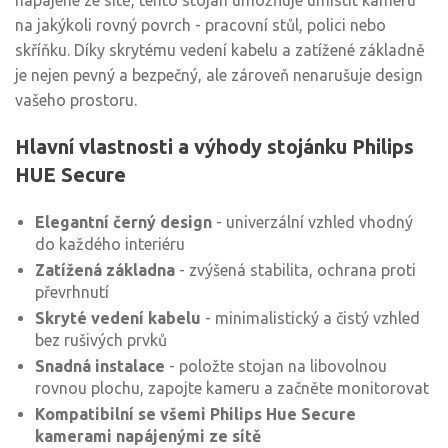
napájené ze sítě, tento stojan umožňuje umístit kameru
na jakýkoli rovný povrch - pracovní stůl, polici nebo
skříňku. Díky skrytému vedení kabelu a zatížené základně
je nejen pevný a bezpečný, ale zároveň nenarušuje design
vašeho prostoru.
Hlavní vlastnosti a výhody stojánku Philips
HUE Secure
Elegantní černý design
- univerzální vzhled vhodný
do každého interiéru
Zatížená základna
- zvýšená stabilita, ochrana proti
převrhnutí
Skryté vedení kabelu
- minimalistický a čistý vzhled
bez rušivých prvků
Snadná instalace
- položte stojan na libovolnou
rovnou plochu, zapojte kameru a začněte monitorovat
Kompatibilní se všemi Philips Hue Secure
kamerami napájenými ze sítě