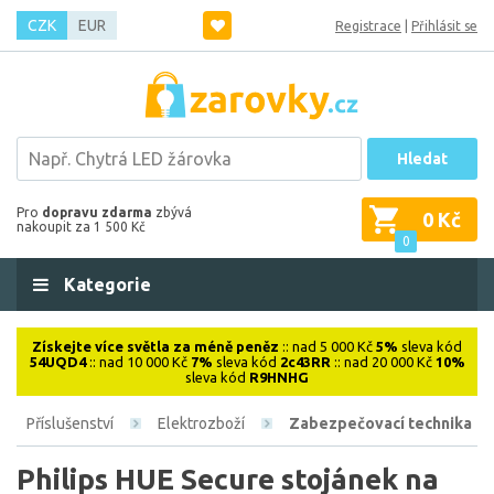
CZK
EUR
Registrace
|
Přihlásit se
Hledat
Pro
dopravu zdarma
zbývá
0 Kč
nakoupit za 1 500 Kč
0
Kategorie
Získejte více světla za méně peněz
:: nad 5 000 Kč
5%
sleva kód
54UQD4
:: nad 10 000 Kč
7%
sleva kód
2c43RR
:: nad 20 000 Kč
10%
sleva kód
R9HNHG
Příslušenství
Elektrozboží
Zabezpečovací technika
Philips HUE Secure stojánek na