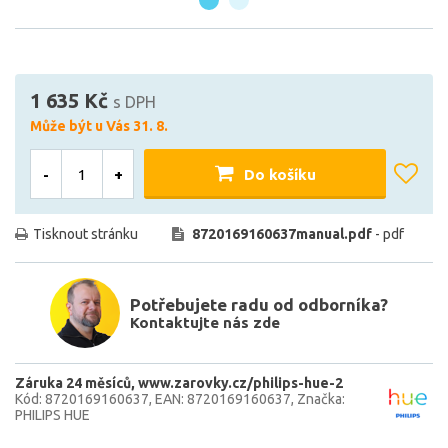
1 635 Kč
s DPH
Může být u Vás 31. 8.
-
+
Do košíku
Tisknout stránku
8720169160637manual.pdf
- pdf
Potřebujete radu od odborníka?
Kontaktujte nás zde
Záruka 24 měsíců
www.zarovky.cz/philips-hue-2
Kód: 8720169160637
EAN: 8720169160637
Značka:
PHILIPS HUE