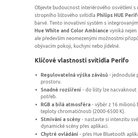
Objevte budoucnost interiérového osvětlení s
stropního lištového svítidla
Philips HUE Perif
barvě. Tento inovativní systém s integrovanými
Hue White and Color Ambiance
vyniká nejen
ale především neomezenými možnostmi přizpů
obývacím pokoji, kuchyni nebo jídelně.
Klíčové vlastnosti svítidla Perifo
Regulovatelná výška závěsů
- jednoduše 
prostoru.
Snadné rozšíření
- do lišty lze nacvaknout 
potřeb.
RGB a bílá atmosféra
- výběr z 16 milionů 
teploty chromatičnosti (2000-6500 K).
Stmívání a scény
- nastavte si intenzitu svě
dynamické scény přes aplikaci.
Chytré ovládání
- přes Hue Bluetooth aplik