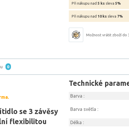
Při nákupu nad
5 ks
sleva
5%
Při nákupu nad
10 ks
sleva
7%
Možnost vrátit zboží do 
tu
0
Technické param
Barva :
rma.
Barva světla :
ítidlo se 3 závěsy
í flexibilitou
Délka :