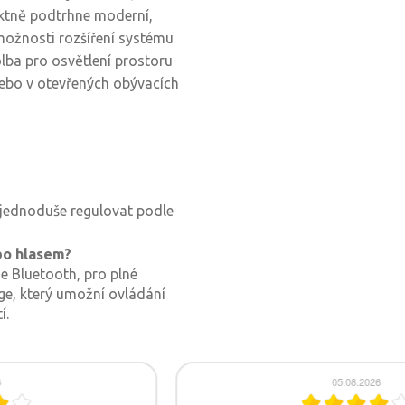
fektně podtrhne moderní,
 možnosti rozšíření systému
olba pro osvětlení prostoru
ebo v otevřených obývacích
i jednoduše regulovat podle
bo hlasem?
ue Bluetooth, pro plné
e, který umožní ovládání
í.