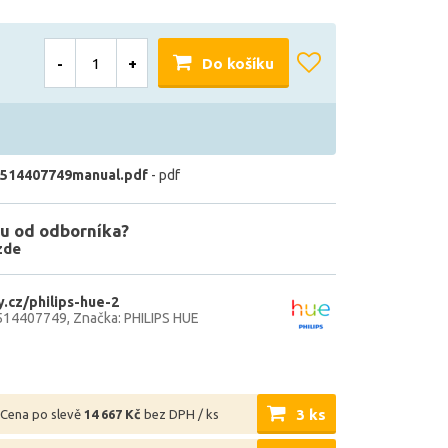
-
+
Do košíku
514407749manual.pdf
- pdf
u od odborníka?
zde
.cz/philips-hue-2
514407749
Značka: PHILIPS HUE
3 ks
Cena po slevě
14 667 Kč
bez DPH / ks