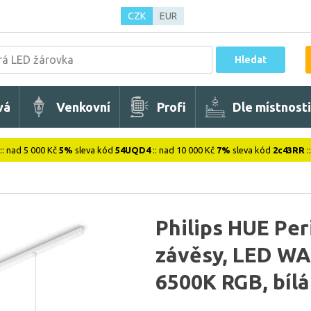
CZK
EUR
Hledat
vá
Venkovní
Profi
Dle místnosti
:: nad 5 000 Kč
5%
sleva kód
54UQD4
:: nad 10 000 Kč
7%
sleva kód
2c43RR
:
Philips HUE Peri
závěsy, LED WA
6500K RGB, bílá