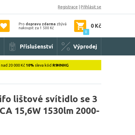
Registrace
|
Přihlásit se
Pro
dopravu zdarma
zbývá
0 Kč
nakoupit za 1 500 Kč
0
Příslušenství
Výprodej
: nad 20 000 Kč
10%
sleva kód
R9HNHG
fo lištové svítidlo se 3
CA 15,6W 1530lm 2000-