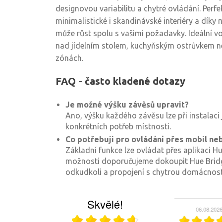
designovou variabilitu a chytré ovládání. Per
minimalistické i skandinávské interiéry a díky
může růst spolu s vašimi požadavky. Ideální v
nad jídelním stolem, kuchyňským ostrůvkem n
zónách.
FAQ - často kladené dotazy
Je možné výšku závěsů upravit?
Ano, výšku každého závěsu lze při instalac
konkrétních potřeb místnosti.
Co potřebuji pro ovládání přes mobil ne
Základní funkce lze ovládat přes aplikaci H
možnosti doporučujeme dokoupit Hue Bridg
odkudkoli a propojení s chytrou domácnost