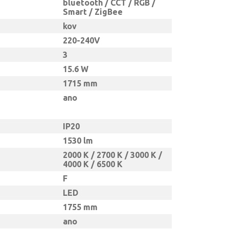
bluetooth / CCT / RGB /
Smart / ZigBee
kov
220-240V
3
15.6 W
1715 mm
ano
IP20
1530 lm
2000 K / 2700 K / 3000 K /
4000 K / 6500 K
F
LED
1755 mm
ano