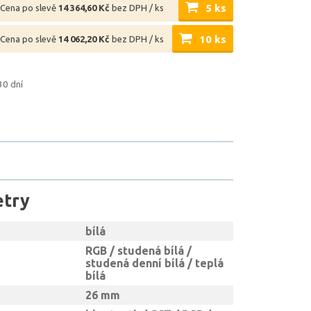
5 ks
Cena po slevě
14 364,60 Kč
bez DPH / ks
10 ks
Cena po slevě
14 062,20 Kč
bez DPH / ks
30 dní
etry
bílá
RGB / studená bílá /
studená denní bílá / teplá
bílá
26 mm