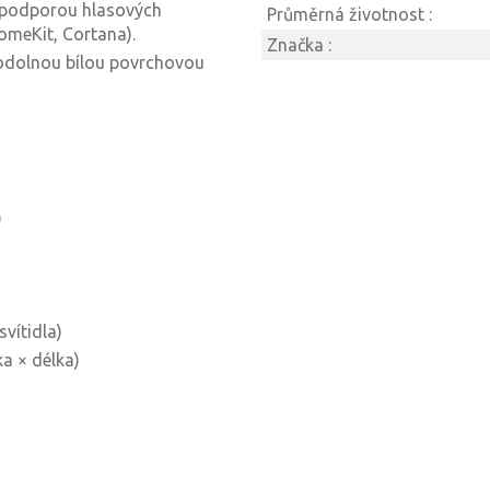
s podporou hlasových
Průměrná životnost :
omeKit, Cortana).
Značka :
s odolnou bílou povrchovou
)
svítidla)
a × délka)