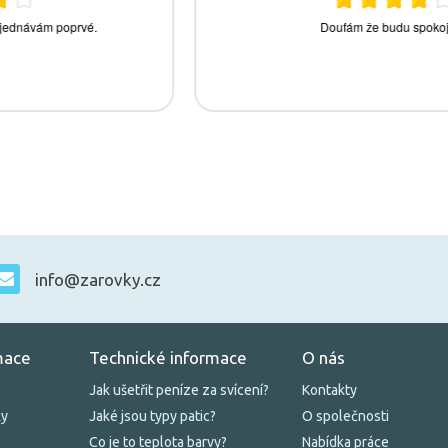
info@zarovky.cz
mace
Technické informace
O nás
Jak ušetřit peníze za svícení?
Kontakty
ky
Jaké jsou typy patic?
O společnosti
Co je to teplota barvy?
Nabídka práce