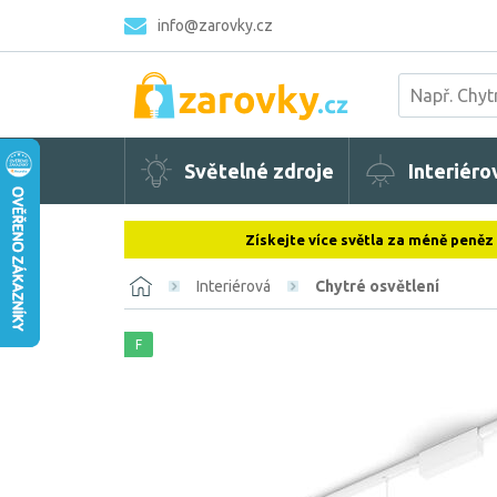
info@zarovky.cz
Světelné zdroje
Interiéro
Získejte více světla za méně peněz
Interiérová
Chytré osvětlení
F