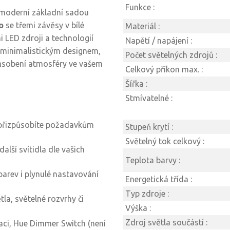
Funkce :
 moderní základní sadou
o
se třemi závěsy v bílé
Materiál :
 LED zdroji a technologií
Napětí / napájení :
 minimalistickým designem,
Počet světelných zdrojů :
sobení atmosféry ve vašem
Celkový příkon max. :
Šířka :
Stmívatelné :
přizpůsobíte požadavkům
Stupeň krytí :
Světelný tok celkový :
další svítidla dle vašich
Teplota barvy :
barev i plynulé nastavování
Energetická třída :
Typ zdroje :
tla, světelné rozvrhy či
Výška :
Zdroj světla součástí :
aci, Hue Dimmer Switch (není