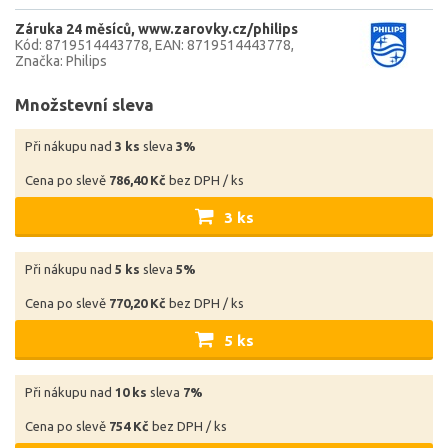
Záruka 24 měsíců
www.zarovky.cz/philips
Kód: 8719514443778
EAN: 8719514443778
Značka: Philips
Množstevní sleva
Při nákupu nad
3 ks
sleva
3%
Cena po slevě
786,40 Kč
bez DPH / ks
3 ks
Při nákupu nad
5 ks
sleva
5%
Cena po slevě
770,20 Kč
bez DPH / ks
5 ks
Při nákupu nad
10 ks
sleva
7%
Cena po slevě
754 Kč
bez DPH / ks