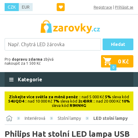
CZK
EUR
Registrace
|
Přihlásit se
Hledat
Pro
dopravu zdarma
zbývá
0 Kč
nakoupit za 1 500 Kč
0
Kategorie
Získejte více světla za méně peněz
:: nad 5 000 Kč
5%
sleva kód
54UQD4
:: nad 10 000 Kč
7%
sleva kód
2c43RR
:: nad 20 000 Kč
10%
sleva kód
R9HNHG
Interiérová
Stolní lampy
LED stolní lampy
Philips Hat stolní LED lampa USB