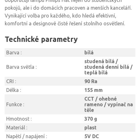
doporučuji lampu Philips Hat nejen do studentských
pokojů, ale i do domácích pracoven a menších kanceláří.
Vynikající volba pro každého, kdo hledá efektivní,
komfortní a designově čisté řešení stolního osvětlení.
Technické parametry
Barva :
bílá
studená bílá /
Barva světla :
studená denní bílá /
teplá bílá
CRI :
90 Ra
Délka :
155 mm
CCT / ohebné
Funkce :
rameno / vypínač na
těle
Hmotnost :
370 g
Materiál :
plast
Napětí / napájení :
5V DC