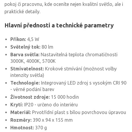
pokoj či pracovnu, kde oceníte nejen kvalitní světlo, ale i
praktické detaily.
Hlavní přednosti a technické parametry
Příkon:
4,5 W
Světelný tok:
80 lm
Barva světla:
Nastavitelná teplota chromatičnosti
3000K, 4000K, 5700K
Stmívatelnost:
Krokové stmívání (možnost volby
intenzity světla)
Technologie:
Integrovaný LED zdroj s vysokým CRI 90
- věrné podání barev
Životnost zdroje:
15 000 hodin
Krytí:
IP20 - určeno do interiéru
Materiál:
Prvotřídní plast s bílou povrchovou úpravou
Rozměry:
390 x 94 x 155 mm
Hmotnost:
370 g