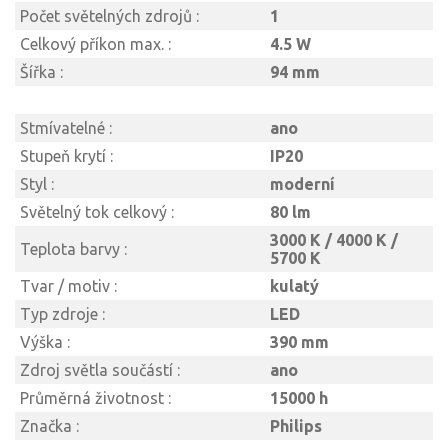
Počet světelných zdrojů :
1
Celkový příkon max. :
4.5 W
Šířka :
94 mm
Stmívatelné :
ano
Stupeň krytí :
IP20
Styl :
moderní
Světelný tok celkový :
80 lm
3000 K / 4000 K /
Teplota barvy :
5700 K
Tvar / motiv :
kulatý
Typ zdroje :
LED
Výška :
390 mm
Zdroj světla součástí :
ano
Průměrná životnost :
15000 h
Značka :
Philips