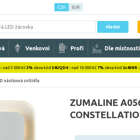
CZK
EUR
Hledat
vá
Venkovní
Profi
Dle místnosti
:: nad 5 000 Kč
5%
sleva kód
54UQD4
:: nad 10 000 Kč
7%
sleva kód
2c43RR
:
D nástěnná svítidla
ZUMALINE A05
CONSTELLATION