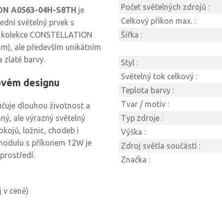
Počet světelných zdrojů :
N A0563-04H-S8TH
je
Celkový příkon max. :
ední světelný prvek s
 z kolekce CONSTELLATION
Šířka :
m), ale především unikátním
 zlaté barvy.
Styl :
Světelný tok celkový :
ovém designu
Teplota barvy :
Tvar / motiv :
ručuje dlouhou životnost a
ný, ale výrazný světelný
Typ zdroje :
kojů, ložnic, chodeb i
Výška :
modulu s příkonem 12W je
Zdroj světla součástí :
 prostředí.
Značka :
 v ceně)