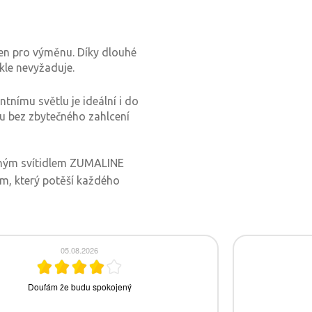
čen pro výměnu. Díky dlouhé
kle nevyžaduje.
nímu světlu je ideální i do
u bez zbytečného zahlcení
ěnným svítidlem ZUMALINE
, který potěší každého