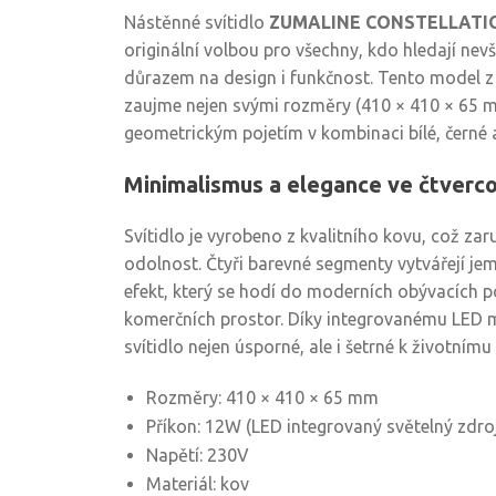
Nástěnné svítidlo
ZUMALINE CONSTELLATIO
originální volbou pro všechny, kdo hledají nevš
důrazem na design i funkčnost. Tento model
zaujme nejen svými rozměry (410 × 410 × 65 m
geometrickým pojetím v kombinaci bílé, černé a
Minimalismus a elegance ve čtverc
Svítidlo je vyrobeno z kvalitního kovu, což za
odolnost. Čtyři barevné segmenty vytvářejí jem
efekt, který se hodí do moderních obývacích po
komerčních prostor. Díky integrovanému LED 
svítidlo nejen úsporné, ale i šetrné k životnímu
Rozměry: 410 × 410 × 65 mm
Příkon: 12W (LED integrovaný světelný zdroj
Napětí: 230V
Materiál: kov