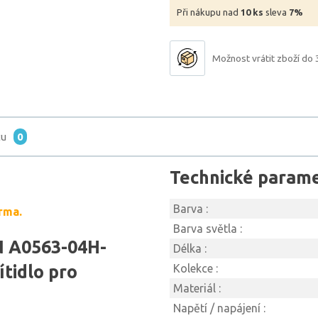
Při nákupu nad
10 ks
sleva
7%
Možnost vrátit zboží do 
tu
0
Technické param
Barva :
rma.
Barva světla :
 A0563-04H-
Délka :
tidlo pro
Kolekce :
Materiál :
Napětí / napájení :