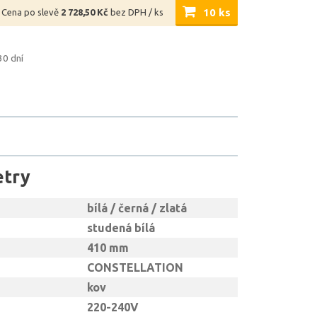
10 ks
Cena po slevě
2 728,50 Kč
bez DPH / ks
30 dní
etry
bílá / černá / zlatá
studená bílá
410 mm
CONSTELLATION
kov
220-240V