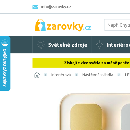
info@zarovky.cz
Světelné zdroje
Interiéro
Získejte více světla za méně peněz
Interiérová
Nástěnná svítidla
LE