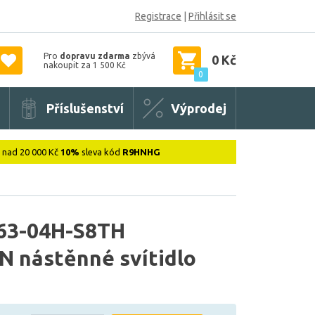
Registrace
|
Přihlásit se
Pro
dopravu zdarma
zbývá
0 Kč
nakoupit za 1 500 Kč
0
Příslušenství
Výprodej
: nad 20 000 Kč
10%
sleva kód
R9HNHG
63-04H-S8TH
 nástěnné svítidlo