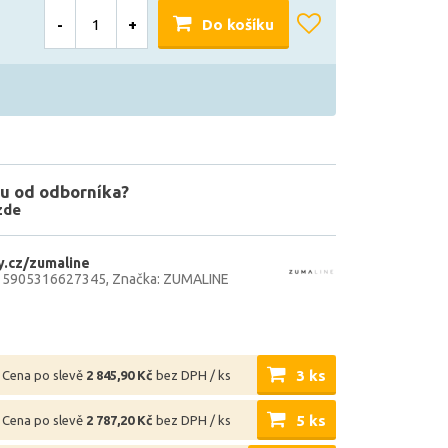
-
+
Do košíku
u od odborníka?
zde
.cz/zumaline
: 5905316627345
Značka: ZUMALINE
3 ks
Cena po slevě
2 845,90 Kč
bez DPH / ks
5 ks
Cena po slevě
2 787,20 Kč
bez DPH / ks