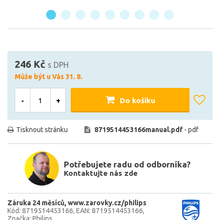
246 Kč
s DPH
Může být u Vás 31. 8.
-
+
Do košíku
Tisknout stránku
8719514453166manual.pdf
- pdf
Potřebujete radu od odborníka?
Kontaktujte nás zde
Záruka 24 měsíců
www.zarovky.cz/philips
Kód: 8719514453166
EAN: 8719514453166
Značka: Philips