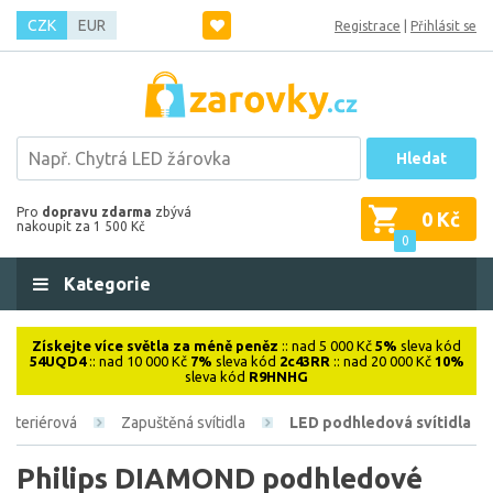
CZK
EUR
Registrace
|
Přihlásit se
Hledat
Pro
dopravu zdarma
zbývá
0 Kč
nakoupit za 1 500 Kč
0
Kategorie
Získejte více světla za méně peněz
:: nad 5 000 Kč
5%
sleva kód
54UQD4
:: nad 10 000 Kč
7%
sleva kód
2c43RR
:: nad 20 000 Kč
10%
sleva kód
R9HNHG
Interiérová
Zapuštěná svítidla
LED podhledová svítidla
Philips DIAMOND podhledové