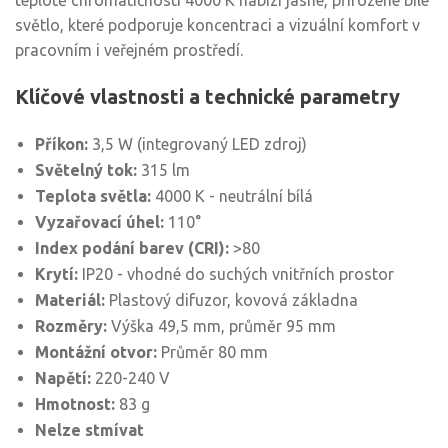
teplotě chromatičnosti 4000 K nabízí jasné, přirozené bílé
světlo, které podporuje koncentraci a vizuální komfort v
pracovním i veřejném prostředí.
Klíčové vlastnosti a technické parametry
Příkon:
3,5 W (integrovaný LED zdroj)
Světelný tok:
315 lm
Teplota světla:
4000 K - neutrální bílá
Vyzařovací úhel:
110°
Index podání barev (CRI):
>80
Krytí:
IP20 - vhodné do suchých vnitřních prostor
Materiál:
Plastový difuzor, kovová základna
Rozměry:
Výška 49,5 mm, průměr 95 mm
Montážní otvor:
Průměr 80 mm
Napětí:
220-240 V
Hmotnost:
83 g
Nelze stmívat