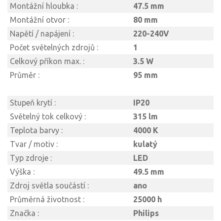
Montážní hloubka :
47.5 mm
Montážní otvor :
80 mm
Napětí / napájení :
220-240V
Počet světelných zdrojů :
1
Celkový příkon max. :
3.5 W
Průměr :
95 mm
Stupeň krytí :
IP20
Světelný tok celkový :
315 lm
Teplota barvy :
4000 K
Tvar / motiv :
kulatý
Typ zdroje :
LED
Výška :
49.5 mm
Zdroj světla součástí :
ano
Průměrná životnost :
25000 h
Značka :
Philips