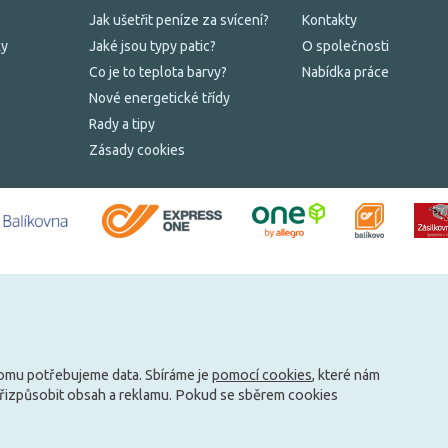
Jak ušetřit peníze za svícení?
Kontakty
ky
Jaké jsou typy patic?
O společnosti
Co je to teplota barvy?
Nabídka práce
Nové energetické třídy
Rady a tipy
Zásady cookies
tomu potřebujeme data. Sbíráme je
pomocí cookies
, které nám
přizpůsobit obsah a reklamu. Pokud se sběrem cookies