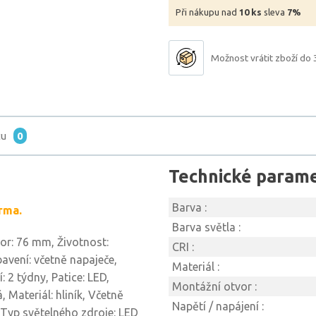
Při nákupu nad
10 ks
sleva
7%
Možnost vrátit zboží do 
tu
0
Technické param
Barva :
rma.
Barva světla :
vor: 76 mm, Životnost:
CRI :
bavení: včetně napaječe,
Materiál :
 2 týdny, Patice: LED,
Montážní otvor :
 Materiál: hliník, Včetně
Napětí / napájení :
 Typ světelného zdroje: LED