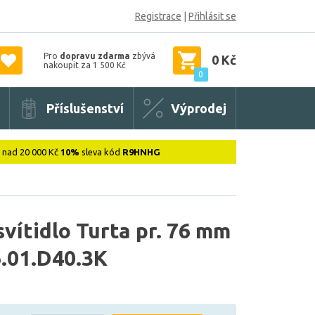
Registrace
|
Přihlásit se
Pro
dopravu zdarma
zbývá
0 Kč
nakoupit za 1 500 Kč
0
Příslušenství
Výprodej
: nad 20 000 Kč
10%
sleva kód
R9HNHG
ítidlo Turta pr. 76 mm
6.01.D40.3K