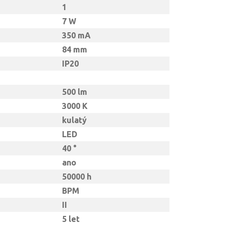
1
7 W
350 mA
84 mm
IP20
500 lm
3000 K
kulatý
LED
40 °
ano
50000 h
BPM
II
5 let