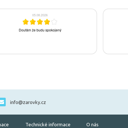
info@zarovky.cz
mace
Technické informace
O nás