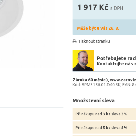
1 917 Kč
s DPH
Může být u Vás 26. 8.
Tisknout stránku
Potřebujete rad
Kontaktujte nás 
Záruka 60 měsíců
www.zarovk
Kód: BPM3156.01.D40.3K
EAN: 
Množstevní sleva
Při nákupu nad
3 ks
sleva
3%
Při nákupu nad
5 ks
sleva
5%