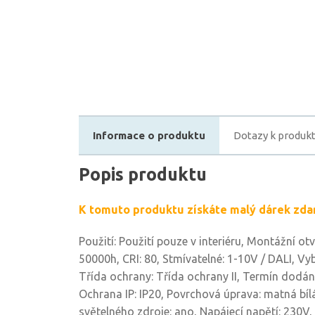
Informace o produktu
Dotazy k produk
Popis produktu
K tomuto produktu získáte malý dárek zda
Použití: Použití pouze v interiéru, Montážní ot
50000h, CRI: 80, Stmívatelné: 1-10V / DALI, Vy
Třída ochrany: Třída ochrany II, Termín dodání:
Ochrana IP: IP20, Povrchová úprava: matná bílá,
světelného zdroje: ano, Napájecí napětí: 230V,