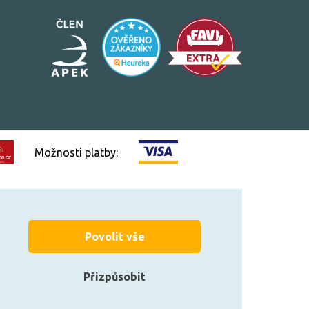
Možnosti platby:
Vytvořilo
FEO.cz
Povolit vše
Přizpůsobit