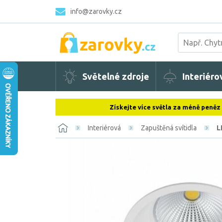
info@zarovky.cz
Světelné zdroje
Interiéro
Získejte více světla za méně peněz
Interiérová
Zapuštěná svítidla
L