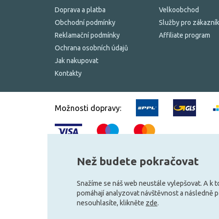
Doprava a platba
Velkoobchod
Obchodní podmínky
Služby pro zákazní
Reklamační podmínky
Affiliate program
Ochrana osobních údajů
Jak nakupovat
Kontakty
Možnosti dopravy:
Než budete pokračovat
© 2010–2026 Všechna práva vyhrazena.
žárovky.cz
Snažíme se náš web neustále vylepšovat. A k 
pomáhají analyzovat návštěvnost a následně 
nesouhlasíte, klikněte
zde
.