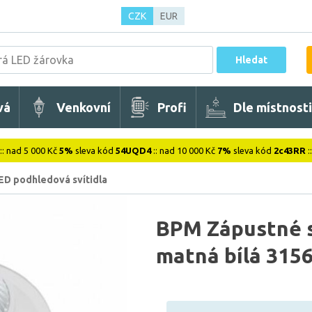
CZK
EUR
Hledat
vá
Venkovní
Profi
Dle místnosti
:: nad 5 000 Kč
5%
sleva kód
54UQD4
:: nad 10 000 Kč
7%
sleva kód
2c43RR
:
ED podhledová svítidla
BPM Zápustné sv
matná bílá 315