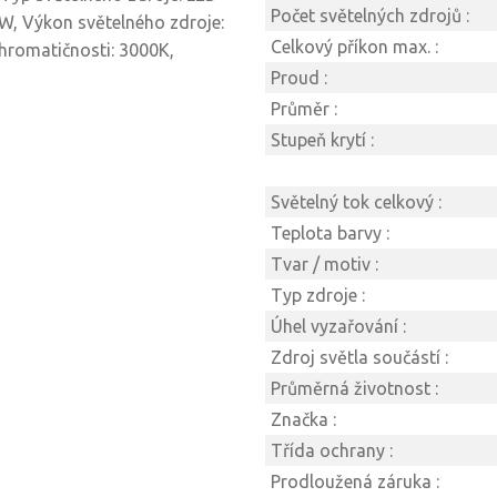
Počet světelných zdrojů :
7W, Výkon světelného zdroje:
Celkový příkon max. :
chromatičnosti: 3000K,
Proud :
Průměr :
Stupeň krytí :
Světelný tok celkový :
Teplota barvy :
Tvar / motiv :
Typ zdroje :
Úhel vyzařování :
Zdroj světla součástí :
Průměrná životnost :
Značka :
Třída ochrany :
Prodloužená záruka :