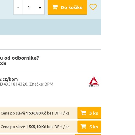
-
+
Do košíku
u od odborníka?
zde
y.cz/bpm
8434351814320
Značka: BPM
3 ks
Cena po slevě
1 536,80 Kč
bez DPH / ks
5 ks
Cena po slevě
1 505,10 Kč
bez DPH / ks