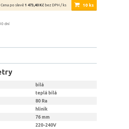
10 ks
Cena po slevě
1 473,40 Kč
bez DPH / ks
30 dní
etry
bílá
teplá bílá
80 Ra
hliník
76 mm
220-240V