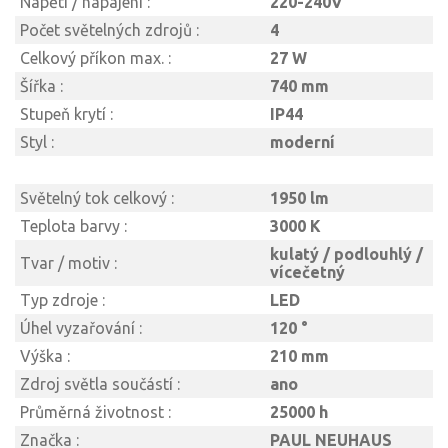
Napětí / napájení :
220-240V
Počet světelných zdrojů :
4
Celkový příkon max. :
27 W
Šířka :
740 mm
Stupeň krytí :
IP44
Styl :
moderní
Světelný tok celkový :
1950 lm
Teplota barvy :
3000 K
kulatý / podlouhlý /
Tvar / motiv :
vícečetný
Typ zdroje :
LED
Úhel vyzařování :
120 °
Výška :
210 mm
Zdroj světla součástí :
ano
Průměrná životnost :
25000 h
Značka :
PAUL NEUHAUS