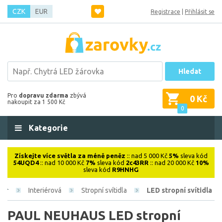
CZK
EUR
Registrace
|
Přihlásit se
Hledat
Pro
dopravu zdarma
zbývá
0 Kč
nakoupit za 1 500 Kč
0
Kategorie
Získejte více světla za méně peněz
:: nad 5 000 Kč
5%
sleva kód
54UQD4
:: nad 10 000 Kč
7%
sleva kód
2c43RR
:: nad 20 000 Kč
10%
sleva kód
R9HNHG
Interiérová
Stropní svítidla
LED stropní svítidla
PAUL NEUHAUS LED stropní