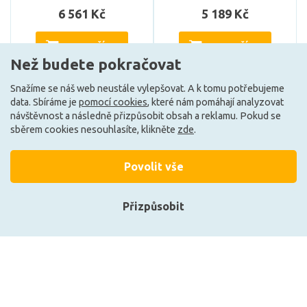
6 561 Kč
5 189 Kč
DO KOŠÍKU
DO KOŠÍKU
Než budete pokračovat
Snažíme se náš web neustále vylepšovat. A k tomu potřebujeme
data. Sbíráme je
pomocí cookies
, které nám pomáhají analyzovat
Může být u Vás 17. 8.
Může být u Vás 17. 8.
návštěvnost a následně přizpůsobit obsah a reklamu. Pokud se
sběrem cookies nesouhlasíte, klikněte
zde
.
Načíst další
Povolit vše
Přizpůsobit
Ze stejné kolekce
Přihlásit se
Registrace