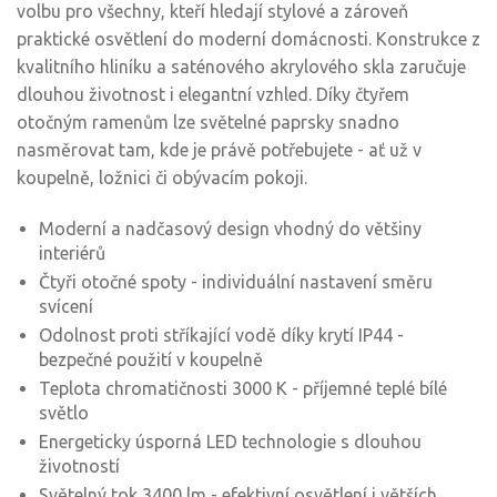
volbu pro všechny, kteří hledají stylové a zároveň
praktické osvětlení do moderní domácnosti. Konstrukce z
kvalitního hliníku a saténového akrylového skla zaručuje
dlouhou životnost i elegantní vzhled. Díky čtyřem
otočným ramenům lze světelné paprsky snadno
nasměrovat tam, kde je právě potřebujete - ať už v
koupelně, ložnici či obývacím pokoji.
Moderní a nadčasový design vhodný do většiny
interiérů
Čtyři otočné spoty - individuální nastavení směru
svícení
Odolnost proti stříkající vodě díky krytí IP44 -
bezpečné použití v koupelně
Teplota chromatičnosti 3000 K - příjemné teplé bílé
světlo
Energeticky úsporná LED technologie s dlouhou
životností
Světelný tok 3400 lm - efektivní osvětlení i větších