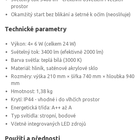
prostor
Okamžitý start bez blikání a šetrné k očím (neoslňuje)
Technické parametry
Výkon: 4× 6 W (celkem 24 W)
Světelný tok: 3400 lm (efektivně 2000 lm)
Barva světla: teplá bílá (3000 K)
Materiál: hliník, saténové akrylové sklo
Rozměry: výška 210 mm × šířka 740 mm × hloubka 940
mm
Hmotnost: 1,38 kg
Krytí: IP44 - vhodné i do vlhčích prostor
Energetická třída: A++ až A
Typ svítidla: stropní, bodové
Včetně integrovaných LED zdrojů
Použití a přednosti