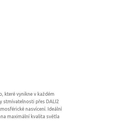
o, které vynikne v každém
ky stmívatelnosti přes DALI2
atmosférické nasvícení. Ideální
na maximální kvalita světla