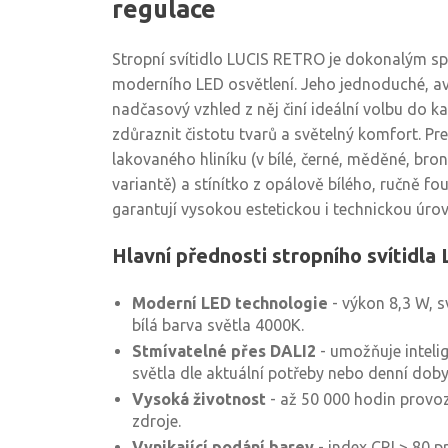
regulace
Stropní svítidlo LUCIS RETRO je dokonalým sp
moderního LED osvětlení. Jeho jednoduché, avš
nadčasový vzhled z něj činí ideální volbu do k
zdůraznit čistotu tvarů a světelný komfort. Pr
lakovaného hliníku (v bílé, černé, měděné, b
variantě) a stínítko z opálově bílého, ručně f
garantují vysokou estetickou i technickou úrov
Hlavní přednosti stropního svítidl
Moderní LED technologie
- výkon 8,3 W, s
bílá barva světla 4000K.
Stmívatelné přes DALI2
- umožňuje intelig
světla dle aktuální potřeby nebo denní doby
Vysoká životnost
- až 50 000 hodin provo
zdroje.
Vynikající podání barev
- index CRI > 80 p