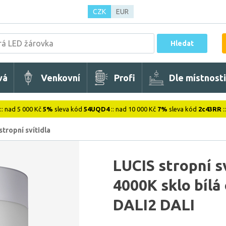
CZK
EUR
Hledat
vá
Venkovní
Profi
Dle místnosti
:: nad 5 000 Kč
5%
sleva kód
54UQD4
:: nad 10 000 Kč
7%
sleva kód
2c43RR
:
stropní svítidla
LUCIS stropní 
4000K sklo bílá
DALI2 DALI