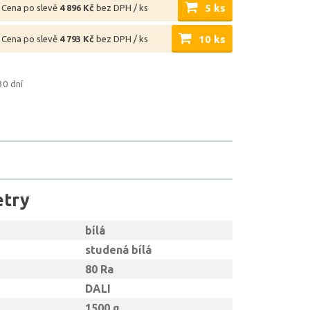
5 ks
Cena po slevě
4 896 Kč
bez DPH / ks
10 ks
Cena po slevě
4 793 Kč
bez DPH / ks
30 dní
etry
bílá
studená bílá
80 Ra
DALI
1500 g