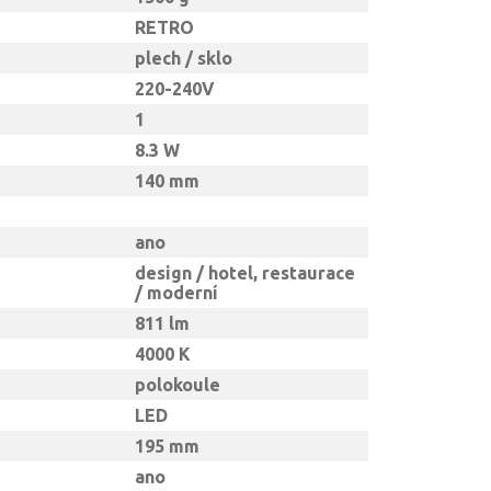
RETRO
plech / sklo
220-240V
1
8.3 W
140 mm
ano
design / hotel, restaurace
/ moderní
811 lm
4000 K
polokoule
LED
195 mm
ano