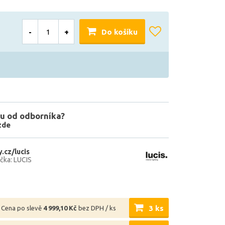
-
+
Do košíku
u od odborníka?
zde
.cz/lucis
čka: LUCIS
3 ks
Cena po slevě
4 999,10 Kč
bez DPH / ks