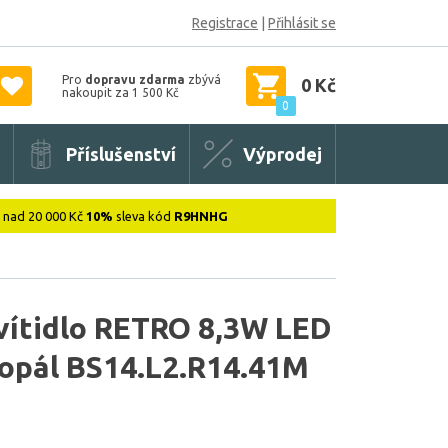
Registrace
|
Přihlásit se
Pro
dopravu zdarma
zbývá
0 Kč
nakoupit za 1 500 Kč
0
Příslušenství
Výprodej
: nad 20 000 Kč
10%
sleva kód
R9HNHG
svítidlo RETRO 8,3W LED
 opál BS14.L2.R14.41M