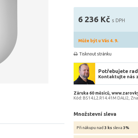
6 236 Kč
s DPH
Může být u Vás 4. 9.
Tisknout stránku
Potřebujete rad
Kontaktujte nás 
Záruka 60 měsíců
www.zarovky
Kód: BS14.L2.R14.41M DALI2
Zna
Množstevní sleva
Při nákupu nad
3 ks
sleva
3%