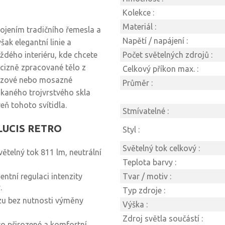
Kolekce :
Materiál :
ojením tradičního řemesla a
Napětí / napájení :
ak elegantní linie a
aždého interiéru, kde chcete
Počet světelných zdrojů :
ecizně zpracované tělo z
Celkový příkon max. :
ronzové nebo mosazné
Průměr :
oukaného trojvrstvého skla
eň tohoto svítidla.
Stmívatelné :
a LUCIS RETRO
Styl :
Světelný tok celkový :
větelný tok 811 lm, neutrální
Teplota barvy :
entní regulaci intenzity
Tvar / motiv :
.
Typ zdroje :
zu bez nutnosti výměny
Výška :
Zdroj světla součástí :
ro přirozené a komfortní