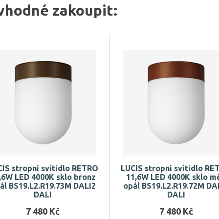
vhodné zakoupit:
IS stropní svítidlo RETRO
LUCIS stropní svítidlo R
,6W LED 4000K sklo bronz
11,6W LED 4000K sklo m
ál BS19.L2.R19.73M DALI2
opál BS19.L2.R19.72M DA
DALI
DALI
7 480 Kč
7 480 Kč