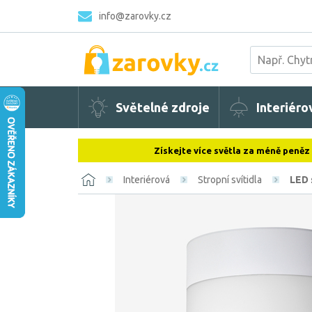
info@zarovky.cz
Světelné zdroje
Interiéro
Získejte více světla za méně peněz
Interiérová
Stropní svítidla
LED 