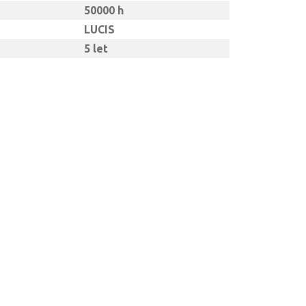
50000 h
LUCIS
5 let