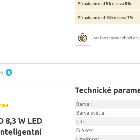
Při nákupu nad
5 ks
sleva
5%
Při nákupu nad
10 ks
sleva
7%
Možnost vrátit zboží do 
tu
0
Technické param
Barva :
rma.
Barva světla :
O 8,3 W LED
CRI :
inteligentní
Funkce :
Hmotnost :