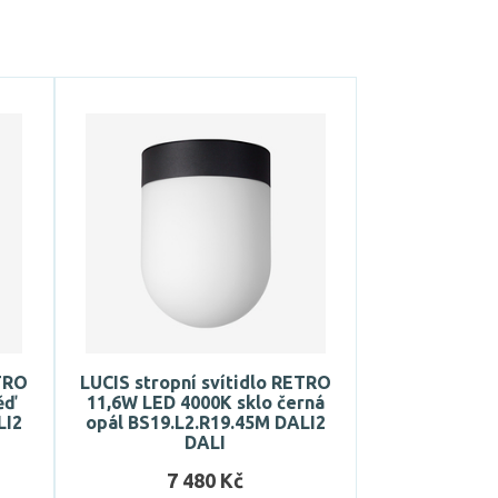
ETRO
LUCIS stropní svítidlo RETRO
ěď
11,6W LED 4000K sklo černá
LI2
opál BS19.L2.R19.45M DALI2
DALI
7 480 Kč