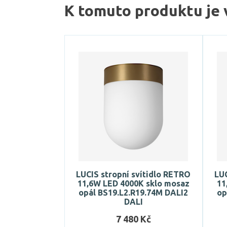
K tomuto produktu je 
LUCIS stropní svítidlo RETRO
LUC
11,6W LED 4000K sklo mosaz
11
opál BS19.L2.R19.74M DALI2
op
DALI
7 480 Kč