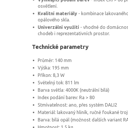
osvětlení.
Kvalitní materiály
- kombinace lakovaného 
opálového skla.
Univerzální využití
- vhodné do domácností
chodeb i reprezentativních prostor.
Technické parametry
Průměr: 140 mm
Výška: 195 mm
Příkon: 8,3 W
Světelný tok: 811 lm
Barva světla: 4000K (neutrální bílá)
Index podání barev: Ra > 80
Stmívatelnost: ano, přes systém DALI2
Materiál: lakovaný hliník, ručně foukané troj
Barva: bílá opál (možnost dalších variant R
Hmotnost: 1,5 kg