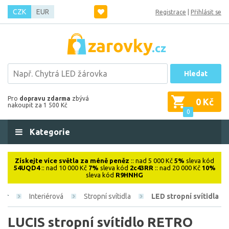
CZK
EUR
Registrace
|
Přihlásit se
Hledat
Pro
dopravu zdarma
zbývá
0 Kč
nakoupit za 1 500 Kč
0
Kategorie
Získejte více světla za méně peněz
:: nad 5 000 Kč
5%
sleva kód
54UQD4
:: nad 10 000 Kč
7%
sleva kód
2c43RR
:: nad 20 000 Kč
10%
sleva kód
R9HNHG
Interiérová
Stropní svítidla
LED stropní svítidla
LUCIS stropní svítidlo RETRO