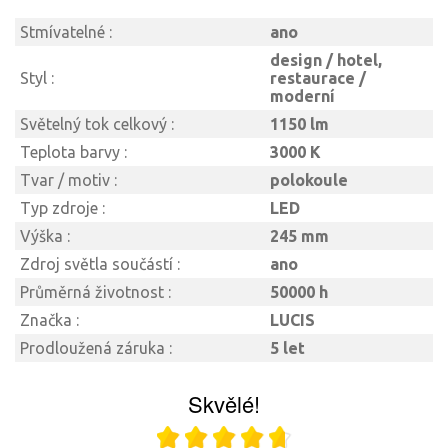
Stmívatelné :
ano
design / hotel,
Styl :
restaurace /
moderní
Světelný tok celkový :
1150 lm
Teplota barvy :
3000 K
Tvar / motiv :
polokoule
Typ zdroje :
LED
Výška :
245 mm
Zdroj světla součástí :
ano
Průměrná životnost :
50000 h
Značka :
LUCIS
Prodloužená záruka :
5 let