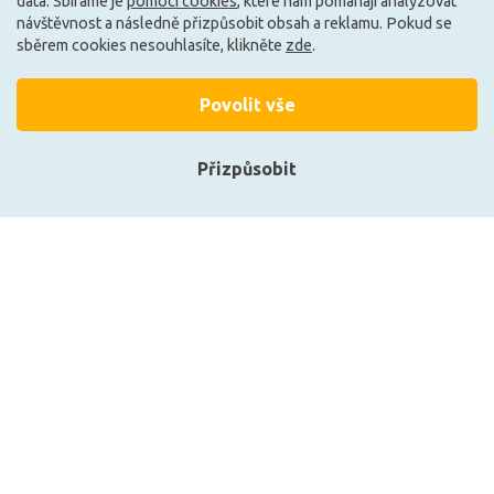
data. Sbíráme je
pomocí cookies
, které nám pomáhají analyzovat
Může být u Vás 7. 9.
Může být u Vás 7. 9.
návštěvnost a následně přizpůsobit obsah a reklamu. Pokud se
sběrem cookies nesouhlasíte, klikněte
zde
.
Načíst další
Povolit vše
Přizpůsobit
Ze stejné kolekce
Přihlásit se
Registrace
Zobrazit naše produkty