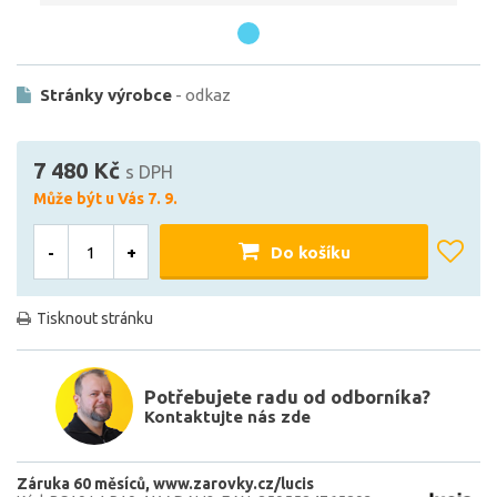
Stránky výrobce
- odkaz
7 480 Kč
s DPH
Může být u Vás 7. 9.
-
+
Do košíku
Tisknout stránku
Potřebujete radu od odborníka?
Kontaktujte nás zde
Záruka 60 měsíců
www.zarovky.cz/lucis