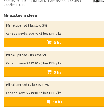
Kód: BS19.L1.R19.41M DALI2
EAN: 8595584765893
Značka: LUCIS
Množstevní sleva
Při nákupu nad
3 ks
sleva
3%
Cena po slevě
5 996,40 Kč
bez DPH / ks
3 ks
Při nákupu nad
5 ks
sleva
5%
Cena po slevě
5 872,70 Kč
bez DPH / ks
5 ks
Při nákupu nad
10 ks
sleva
7%
Cena po slevě
5 749,10 Kč
bez DPH / ks
10 ks