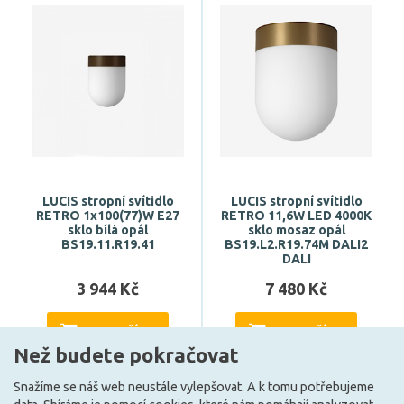
LUCIS stropní svítidlo
LUCIS stropní svítidlo
RETRO 1x100(77)W E27
RETRO 11,6W LED 4000K
sklo bílá opál
sklo mosaz opál
BS19.11.R19.41
BS19.L2.R19.74M DALI2
DALI
3 944 Kč
7 480 Kč
DO KOŠÍKU
DO KOŠÍKU
Než budete pokračovat
Snažíme se náš web neustále vylepšovat. A k tomu potřebujeme