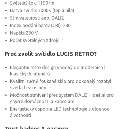
Světelný tok: 1150 lm
Barva světla: 3000K (teplá bílá)
Stmívatelnost: ano, DALI2
Index podání barev (CRI): >80
Napětí: 230 V
Počet světelných zdrojů: 1
Proč zvolit svítidlo LUCIS RETRO?
Elegantní retro design vhodný do moderních i
klasických interiérů
Kvalitní ručně foukané sklo pro dokonalý rozptyl
světla bez oslnění
Možnost stmívání přes systém DALI2 - ideální pro
chytré domácnosti a kanceláře
Energeticky úsporná LED technologie s dlouhou
životností
Trust badges & garance