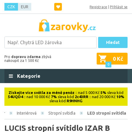
CZK
EUR
Registrace
|
Přihlásit se
Hledat
Pro
dopravu zdarma
zbývá
0 Kč
nakoupit za 1 500 Kč
0
Kategorie
Získejte více světla za méně peněz
:: nad 5 000 Kč
5%
sleva kód
54UQD4
:: nad 10 000 Kč
7%
sleva kód
2c43RR
:: nad 20 000 Kč
10%
sleva kód
R9HNHG
Interiérová
Stropní svítidla
LED stropní svítidla
LUCIS stropní svítidlo IZAR B