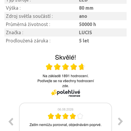
Výška :
80 mm
Zdroj světla součástí :
ano
Průměrná životnost :
50000 h
Značka :
LUCIS
Prodloužená záruka :
5 let