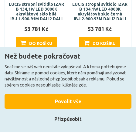
LUCIS stropní svítidlo IZAR
LUCIS stropní svítidlo IZAR
B 134,1W LED 3000K
B 134,1W LED 4000K
akrylátové sklo bílá
akrylátové sklo černá
IB.L1.900.91M DALI2 DALI
IB.L2.900.93M DALI2 DALI
53 781 Kč
53 781 Kč
DO KOŠÍKU
DO KOŠÍKU
Než budete pokračovat
Snažíme se náš web neustále vylepšovat. A k tomu potřebujeme
Může být u Vás 3. 9.
Může být u Vás 3. 9.
data. Sbíráme je
pomocí cookies
, které nám pomáhají analyzovat
návštěvnost a následně přizpůsobit obsah a reklamu. Pokud se
sběrem cookies nesouhlasíte, klikněte
zde
.
Načíst další
Povolit vše
Ze stejné kolekce
Přizpůsobit