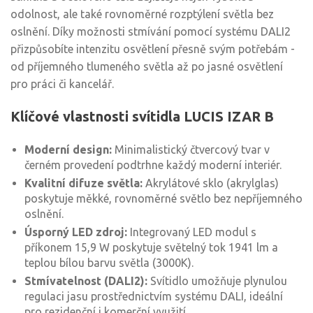
odolnost, ale také rovnoměrné rozptýlení světla bez
oslnění. Díky možnosti stmívání pomocí systému DALI2
přizpůsobíte intenzitu osvětlení přesně svým potřebám -
od příjemného tlumeného světla až po jasné osvětlení
pro práci či kancelář.
Klíčové vlastnosti svítidla LUCIS IZAR B
Moderní design:
Minimalistický čtvercový tvar v
černém provedení podtrhne každý moderní interiér.
Kvalitní difuze světla:
Akrylátové sklo (akrylglas)
poskytuje měkké, rovnoměrné světlo bez nepříjemného
oslnění.
Úsporný LED zdroj:
Integrovaný LED modul s
příkonem 15,9 W poskytuje světelný tok 1941 lm a
teplou bílou barvu světla (3000K).
Stmívatelnost (DALI2):
Svítidlo umožňuje plynulou
regulaci jasu prostřednictvím systému DALI, ideální
pro rezidenční i komerční využití.