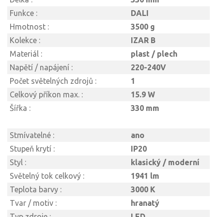
Funkce :
DALI
Hmotnost :
3500 g
Kolekce :
IZAR B
Materiál :
plast / plech
Napětí / napájení :
220-240V
Počet světelných zdrojů :
1
Celkový příkon max. :
15.9 W
Šířka :
330 mm
Stmívatelné :
ano
Stupeň krytí :
IP20
Styl :
klasický / moderní
Světelný tok celkový :
1941 lm
Teplota barvy :
3000 K
Tvar / motiv :
hranatý
Typ zdroje :
LED