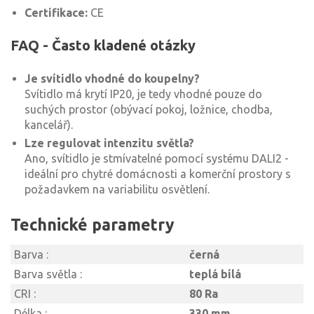
Certifikace:
CE
FAQ - Často kladené otázky
Je svítidlo vhodné do koupelny?
Svítidlo má krytí IP20, je tedy vhodné pouze do
suchých prostor (obývací pokoj, ložnice, chodba,
kancelář).
Lze regulovat intenzitu světla?
Ano, svítidlo je stmívatelné pomocí systému DALI2 -
ideální pro chytré domácnosti a komerční prostory s
požadavkem na variabilitu osvětlení.
Technické parametry
Barva :
černá
Barva světla :
teplá bílá
CRI :
80 Ra
Délka :
330 mm