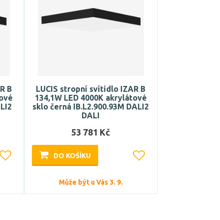
AR B
LUCIS stropní svítidlo IZAR B
tové
134,1W LED 4000K akrylátové
ALI2
sklo černá IB.L2.900.93M DALI2
DALI
53 781 Kč
DO KOŠÍKU
Může být u Vás 3. 9.