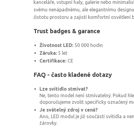
kanceláře, vstupní haly, galerie nebo minimalist
svému nenápadnému, ale elegantnímu designu
čistotu prostoru a zajistí komfortní osvětlení 
Trust badges & garance
Životnost LED:
50 000 hodin
Záruka:
5 let
Certifikace:
CE
FAQ - často kladené dotazy
Lze svítidlo stmívat?
Ne, tento model není stmívatelný. Pokud hl
doporučujeme zvolit specificky označený m
Je světelný zdroj v ceně?
Ano, LED modul je již součástí svítidla a n
žárovky.