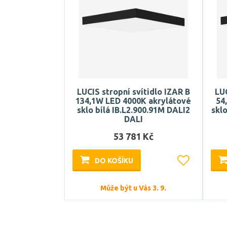
LUCIS stropní svítidlo IZAR B
LUC
134,1W LED 4000K akrylátové
54
sklo bílá IB.L2.900.91M DALI2
skl
DALI
53 781 Kč
DO KOŠÍKU
Může být u Vás 3. 9.