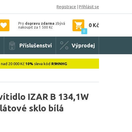
Registrace
|
Přihlásit se
Pro
dopravu zdarma
zbývá
0 Kč
nakoupit za 1 500 Kč
0
Příslušenství
Výprodej
: nad 20 000 Kč
10%
sleva kód
R9HNHG
vítidlo IZAR B 134,1W
átové sklo bílá