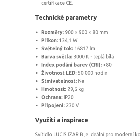
certifikace CE.
Technické parametry
Rozměry:
900 × 900 × 80 mm
Příkon:
134,1 W
Světelný tok:
16817 lm
Barva světla:
3000 K - teplá bílá
Index podání barev (CRI):
>80
Životnost LED:
50 000 hodin
Stmívatelnost:
Ne
Hmotnost:
29,6 kg
Ochrana:
IP20
Připojení:
230 V
Využití a inspirace
Svítidlo LUCIS IZAR B je ideální pro moderní 