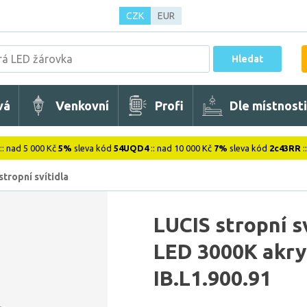
CZK
EUR
Hledat
vá
Venkovní
Profi
Dle místnosti
:: nad 5 000 Kč
5%
sleva kód
54UQD4
:: nad 10 000 Kč
7%
sleva kód
2c43RR
:
stropní svítidla
LUCIS stropní s
LED 3000K akryl
IB.L1.900.91