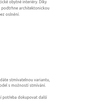
ické obytné interiéry. Díky
 podtrhne architektonickou
bez oslnění.
edáte stmívatelnou variantu,
odel s možností stmívání.
ení potřeba dokupovat další