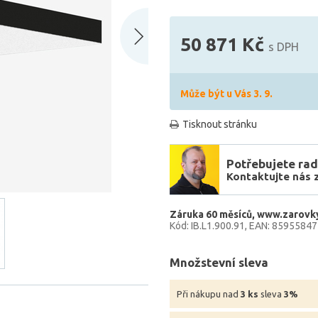
50 871 Kč
s DPH
Může být u Vás 3. 9.
Tisknout stránku
Potřebujete rad
Kontaktujte nás 
Záruka 60 měsíců
www.zarovky
Kód: IB.L1.900.91
EAN: 8595584
Množstevní sleva
Při nákupu nad
3 ks
sleva
3%