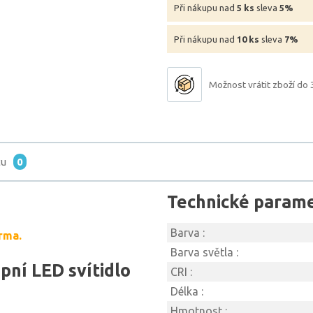
Při nákupu nad
5 ks
sleva
5%
Při nákupu nad
10 ks
sleva
7%
Možnost vrátit zboží do 
tu
0
Technické param
Barva :
rma.
Barva světla :
pní LED svítidlo
CRI :
Délka :
Hmotnost :