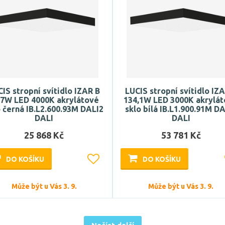
IS stropní svítidlo IZAR B
LUCIS stropní svítidlo IZ
,7W LED 4000K akrylátové
134,1W LED 3000K akrylá
o černá IB.L2.600.93M DALI2
sklo bílá IB.L1.900.91M D
DALI
DALI
25 868 Kč
53 781 Kč
DO KOŠÍKU
DO KOŠÍKU
Může být u Vás 3. 9.
Může být u Vás 3. 9.