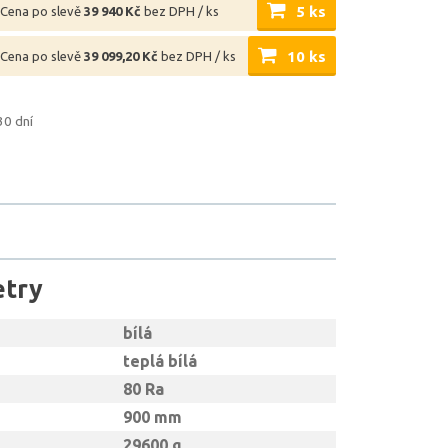
5 ks
Cena po slevě
39 940 Kč
bez DPH / ks
10 ks
Cena po slevě
39 099,20 Kč
bez DPH / ks
30 dní
etry
bílá
teplá bílá
80 Ra
900 mm
29600 g