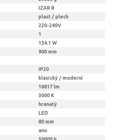
IZAR B
plast / plech
220-240V
1
134.1 W
900 mm
IP20
klasický / moderní
16817 lm
3000 K
hranatý
LED
80 mm
ano
50000 h