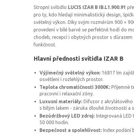
Stropní svítidlo
LUCIS IZAR B IB.L1.900.91
pře
pro ty, kdo hledají minimalistický design, špič
světelný výkon. Díky svým rozměrům 900 × 9
provedení v bílé barvě se perfektně hodí do mod
chodeb, recepcí i obytných prostor s důrazem n
funkčnost.
Hlavní přednosti svítidla IZAR B
Výjimečný světelný výkon:
16817 lm zajiš
osvětlení i rozlehlých prostor.
Teplota chromatičnosti 3000K:
Příjemné t
pracovní i relaxační zóny.
Luxusní materiály:
Difuzor z akrylátového 
s bílým lakem - záruka dlouhé životnosti a
Bezúdržbový LED zdroj:
Integrovaná LED t
50 000 hodin.
Bezpečnost a spolehlivost:
Index podání b