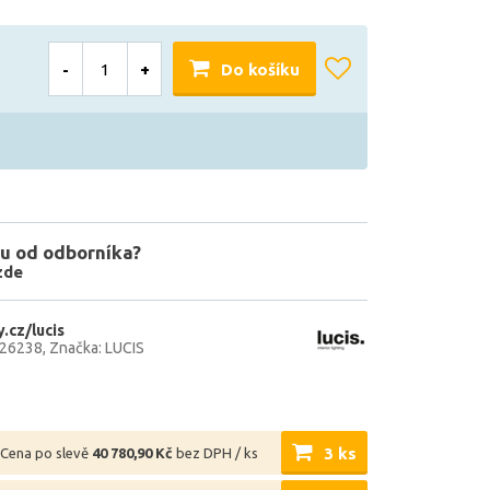
-
+
Do košíku
u od odborníka?
zde
.cz/lucis
726238
Značka: LUCIS
3 ks
Cena po slevě
40 780,90 Kč
bez DPH / ks