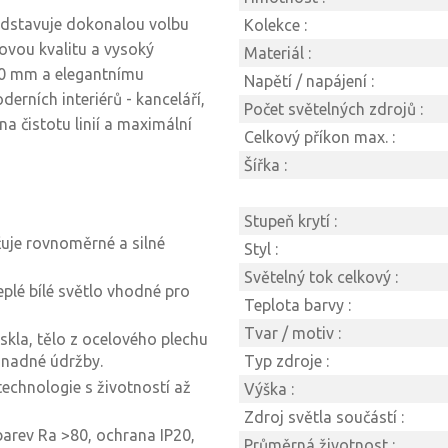
dstavuje dokonalou volbu
Kolekce :
kovou kvalitu a vysoký
Materiál :
00 mm a elegantnímu
Napětí / napájení :
erních interiérů - kanceláří,
Počet světelných zdrojů :
a čistotu linií a maximální
Celkový příkon max. :
Šířka :
Stupeň krytí :
ťuje rovnoměrné a silné
Styl :
Světelný tok celkový :
eplé bílé světlo vhodné pro
Teplota barvy :
Tvar / motiv :
skla, tělo z ocelového plechu
 snadné údržby.
Typ zdroje :
echnologie s životností až
Výška :
Zdroj světla součástí :
arev Ra >80, ochrana IP20,
Průměrná životnost :