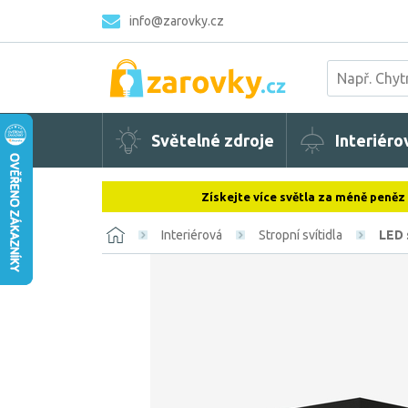
info@zarovky.cz
Světelné zdroje
Interiéro
Získejte více světla za méně peněz
Interiérová
Stropní svítidla
LED 