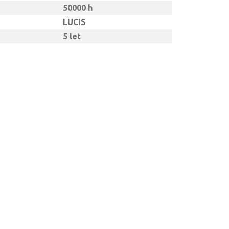
50000 h
LUCIS
5 let