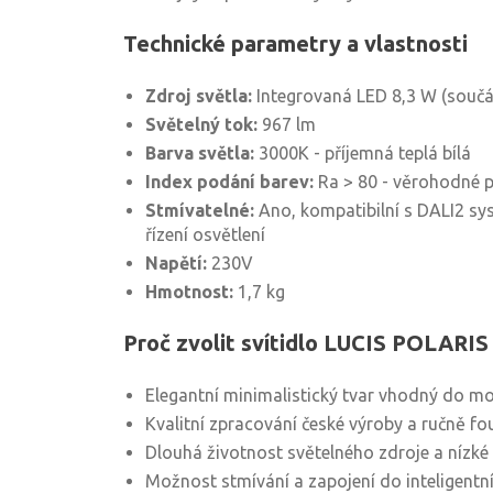
Technické parametry a vlastnosti
Zdroj světla:
Integrovaná LED 8,3 W (součás
Světelný tok:
967 lm
Barva světla:
3000K - příjemná teplá bílá
Index podání barev:
Ra > 80 - věrohodné 
Stmívatelné:
Ano, kompatibilní s DALI2 sy
řízení osvětlení
Napětí:
230V
Hmotnost:
1,7 kg
Proč zvolit svítidlo LUCIS POLARIS
Elegantní minimalistický tvar vhodný do mod
Kvalitní zpracování české výroby a ručně fo
Dlouhá životnost světelného zdroje a nízké
Možnost stmívání a zapojení do inteligentn