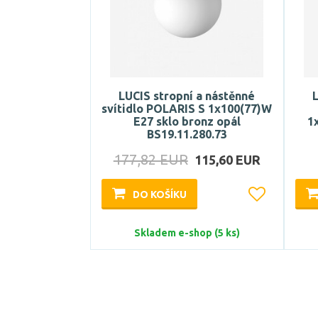
LUCIS stropní a nástěnné
L
svítidlo POLARIS S 1x100(77)W
E27 sklo bronz opál
1
BS19.11.280.73
177,82 EUR
115,60 EUR
DO KOŠÍKU
Skladem e-shop (5 ks)