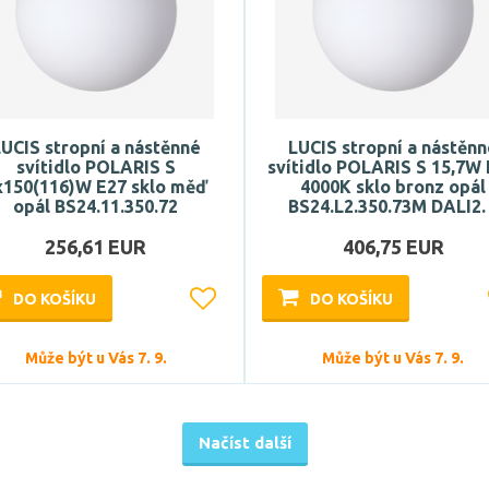
UCIS stropní a nástěnné
LUCIS stropní a nástěn
svítidlo POLARIS S
svítidlo POLARIS S 15,7W
x150(116)W E27 sklo měď
4000K sklo bronz opál
opál BS24.11.350.72
BS24.L2.350.73M DALI2
256,61 EUR
406,75 EUR
DO KOŠÍKU
DO KOŠÍKU
Může být u Vás 7. 9.
Může být u Vás 7. 9.
Načíst další