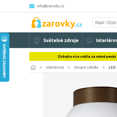
info@zarovky.cz
Světelné zdroje
Interiéro
Získejte více světla za méně peněz
Interiérová
Stropní svítidla
LED 