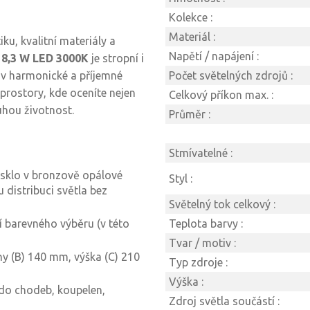
Kolekce :
Materiál :
ku, kvalitní materiály a
Napětí / napájení :
 8,3 W LED 3000K
je stropní i
y v harmonické a příjemné
Počet světelných zdrojů :
 prostory, kde oceníte nejen
Celkový příkon max. :
uhou životnost.
Průměr :
Stmívatelné :
 sklo v bronzově opálové
Styl :
 distribuci světla bez
Světelný tok celkový :
 barevného výběru (v této
Teplota barvy :
Tvar / motiv :
y (B) 140 mm, výška (C) 210
Typ zdroje :
Výška :
 do chodeb, koupelen,
Zdroj světla součástí :