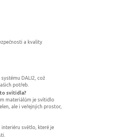
zpečnosti a kvality
m systému DALI2, což
ašich potřeb.
to svítidla?
m materiálům je svítidlo
en, ale i veřejných prostor,
nteriéru světlo, které je
ti.