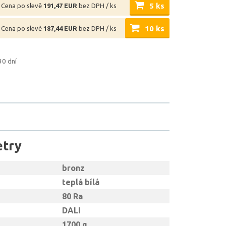
5 ks
Cena po slevě
191,47 EUR
bez DPH / ks
10 ks
Cena po slevě
187,44 EUR
bez DPH / ks
30 dní
etry
bronz
teplá bílá
80 Ra
DALI
1700 g