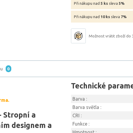
Při nákupu nad
5 ks
sleva
5%
Při nákupu nad
10 ks
sleva
7%
Možnost vrátit zboží do 
tu
0
Technické param
Barva :
rma.
Barva světla :
 Stropní a
CRI :
ním designem a
Funkce :
Hmotnost :