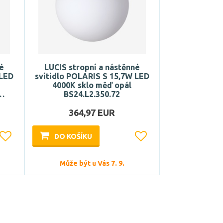
né
LUCIS stropní a nástěnné
 LED
svítidlo POLARIS S 15,7W LED
4000K sklo měď opál
…
BS24.L2.350.72
364,97 EUR
DO KOŠÍKU
Může být u Vás 7. 9.