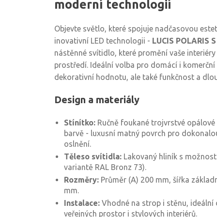
moderní technologií
Objevte světlo, které spojuje nadčasovou esteti
inovativní LED technologii -
LUCIS POLARIS S
nástěnné svítidlo, které promění vaše interiér
prostředí. Ideální volba pro domácí i komerční
dekorativní hodnotu, ale také funkčnost a dlo
Design a materiály
Stínítko:
Ručně foukané trojvrstvé opálové
barvě - luxusní matný povrch pro dokonalou
oslnění.
Těleso svítidla:
Lakovaný hliník s možností
variantě RAL Bronz 73).
Rozměry:
Průměr (A) 200 mm, šířka základn
mm.
Instalace:
Vhodné na strop i stěnu, ideální
veřejných prostor i stylových interiérů.