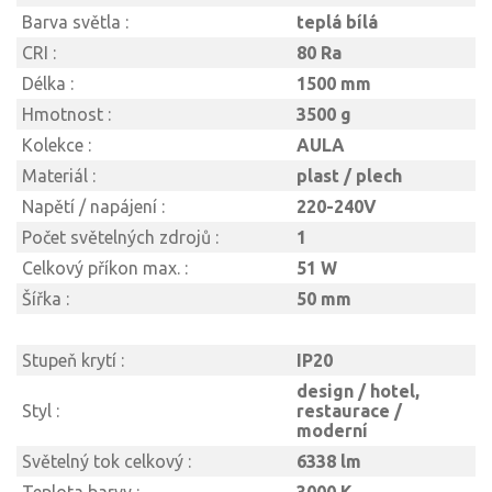
Barva světla :
teplá bílá
CRI :
80 Ra
Délka :
1500 mm
Hmotnost :
3500 g
Kolekce :
AULA
Materiál :
plast / plech
Napětí / napájení :
220-240V
Počet světelných zdrojů :
1
Celkový příkon max. :
51 W
Šířka :
50 mm
Stupeň krytí :
IP20
design / hotel,
Styl :
restaurace /
moderní
Světelný tok celkový :
6338 lm