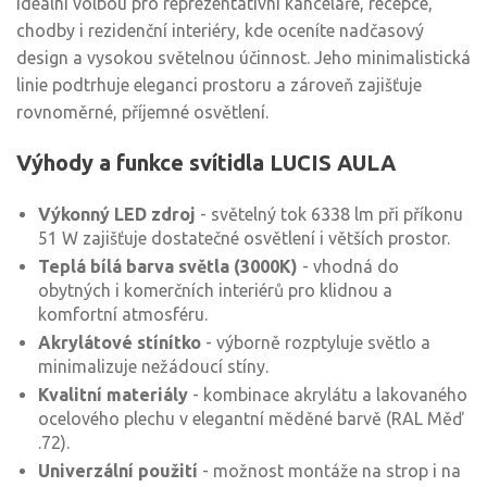
ideální volbou pro reprezentativní kanceláře, recepce,
chodby i rezidenční interiéry, kde oceníte nadčasový
design a vysokou světelnou účinnost. Jeho minimalistická
linie podtrhuje eleganci prostoru a zároveň zajišťuje
rovnoměrné, příjemné osvětlení.
Výhody a funkce svítidla LUCIS AULA
Výkonný LED zdroj
- světelný tok 6338 lm při příkonu
51 W zajišťuje dostatečné osvětlení i větších prostor.
Teplá bílá barva světla (3000K)
- vhodná do
obytných i komerčních interiérů pro klidnou a
komfortní atmosféru.
Akrylátové stínítko
- výborně rozptyluje světlo a
minimalizuje nežádoucí stíny.
Kvalitní materiály
- kombinace akrylátu a lakovaného
ocelového plechu v elegantní měděné barvě (RAL Měď
.72).
Univerzální použití
- možnost montáže na strop i na