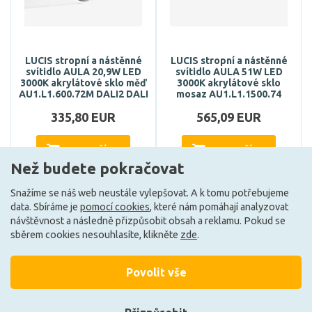
LUCIS stropní a nástěnné
LUCIS stropní a nástěnné
svítidlo AULA 20,9W LED
svítidlo AULA 51W LED
3000K akrylátové sklo měď
3000K akrylátové sklo
AU1.L1.600.72M DALI2 DALI
mosaz AU1.L1.1500.74
335,80 EUR
565,09 EUR
DO KOŠÍKU
DO KOŠÍKU
Než budete pokračovat
Snažíme se náš web neustále vylepšovat. A k tomu potřebujeme
data. Sbíráme je
pomocí cookies
, které nám pomáhají analyzovat
Může být u Vás 7. 9.
Může být u Vás 7. 9.
návštěvnost a následně přizpůsobit obsah a reklamu. Pokud se
sběrem cookies nesouhlasíte, klikněte
zde
.
Načíst další
Povolit vše