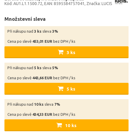
Kód: AU1.L1.1500.72
EAN: 8595584757041
Značka: LUCIS
Množstevní sleva
Při nákupu nad
3 ks
sleva
3%
Cena po slevě
453,01 EUR
bez DPH / ks
3 ks
Při nákupu nad
5 ks
sleva
5%
Cena po slevě
443,66 EUR
bez DPH / ks
5 ks
Při nákupu nad
10 ks
sleva
7%
Cena po slevě
434,33 EUR
bez DPH / ks
10 ks