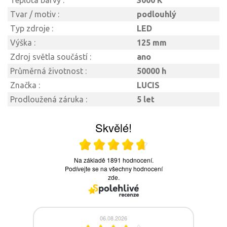
Teplota barvy :
3000 K
Tvar / motiv :
podlouhlý
Typ zdroje :
LED
Výška :
125 mm
Zdroj světla součástí :
ano
Průměrná životnost :
50000 h
Značka :
LUCIS
Prodloužená záruka :
5 let