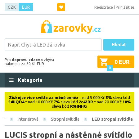
CZK
EUR
Registrace
|
Přihlásit se
Hledat
Pro
dopravu zdarma
zbývá
0 EUR
nakoupit za 60,61 EUR
0
Kategorie
Získejte více světla za méně peněz
:: nad 5 000 Kč
5%
sleva kód
54UQD4
:: nad 10 000 Kč
7%
sleva kód
2c43RR
:: nad 20 000 Kč
10%
sleva kód
R9HNHG
Interiérová
Stropní svítidla
LED stropní svítidla
LUCIS stropní a nástěnné svítidlo