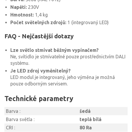
Napětí:
230V
Hmotnost:
1,4 kg
Počet světelných zdrojů:
1 (integrovaný LED)
FAQ - Nejčastější dotazy
Lze světlo stmívat běžným vypínačem?
Ne, svítidlo je stmívatelné pouze prostřednictvím DALI
systému.
Je LED zdroj vyměnitelný?
LED modul je integrovaný, jeho výměna je možná
pouze odborným servisem.
Technické parametry
Barva :
šedá
Barva světla :
teplá bílá
CRI :
80 Ra