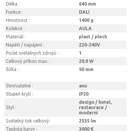
Délka :
640 mm
Funkce :
DALI
Hmotnost :
1400 g
Kolekce :
AULA
Materiál :
plast / plech
Napětí / napájení :
220-240V
Počet světelných zdrojů :
1
Celkový příkon max. :
20.9 W
Šířka :
50 mm
Stmívatelné :
ano
Stupeň krytí :
IP20
design / hotel,
Styl :
restaurace /
moderní
Světelný tok celkový :
2535 lm
Teplota barvy :
3000 K