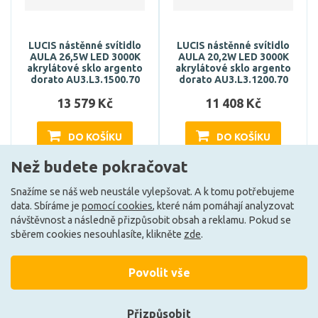
LUCIS nástěnné svítidlo
LUCIS nástěnné svítidlo
AULA 26,5W LED 3000K
AULA 20,2W LED 3000K
akrylátové sklo argento
akrylátové sklo argento
dorato AU3.L3.1500.70
dorato AU3.L3.1200.70
13 579 Kč
11 408 Kč
DO KOŠÍKU
DO KOŠÍKU
Než budete pokračovat
Snažíme se náš web neustále vylepšovat. A k tomu potřebujeme
Může být u Vás 7. 9.
Může být u Vás 7. 9.
data. Sbíráme je
pomocí cookies
, které nám pomáhají analyzovat
návštěvnost a následně přizpůsobit obsah a reklamu. Pokud se
sběrem cookies nesouhlasíte, klikněte
zde
.
Načíst další
Povolit vše
Ze stejné kolekce
Přizpůsobit