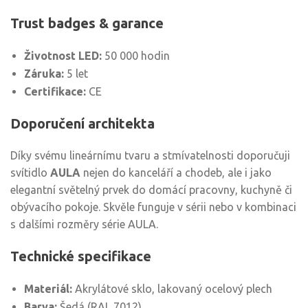
Trust badges & garance
Životnost LED:
50 000 hodin
Záruka:
5 let
Certifikace:
CE
Doporučení architekta
Díky svému lineárnímu tvaru a stmívatelnosti doporučuji
svítidlo
AULA
nejen do kanceláří a chodeb, ale i jako
elegantní světelný prvek do domácí pracovny, kuchyně či
obývacího pokoje. Skvěle funguje v sérii nebo v kombinaci
s dalšími rozměry série AULA.
Technické specifikace
Materiál:
Akrylátové sklo, lakovaný ocelový plech
Barva:
Šedá (RAL 7012)