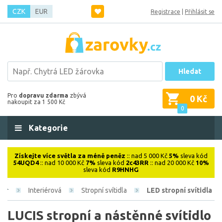
CZK
EUR
Registrace
|
Přihlásit se
Hledat
Pro
dopravu zdarma
zbývá
0 Kč
nakoupit za 1 500 Kč
0
Kategorie
Získejte více světla za méně peněz
:: nad 5 000 Kč
5%
sleva kód
54UQD4
:: nad 10 000 Kč
7%
sleva kód
2c43RR
:: nad 20 000 Kč
10%
sleva kód
R9HNHG
Interiérová
Stropní svítidla
LED stropní svítidla
LUCIS stropní a nástěnné svítidlo