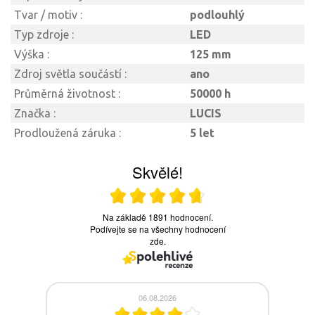
Tvar / motiv :
podlouhlý
Typ zdroje :
LED
Výška :
125 mm
Zdroj světla součástí :
ano
Průměrná životnost :
50000 h
Značka :
LUCIS
Prodloužená záruka :
5 let