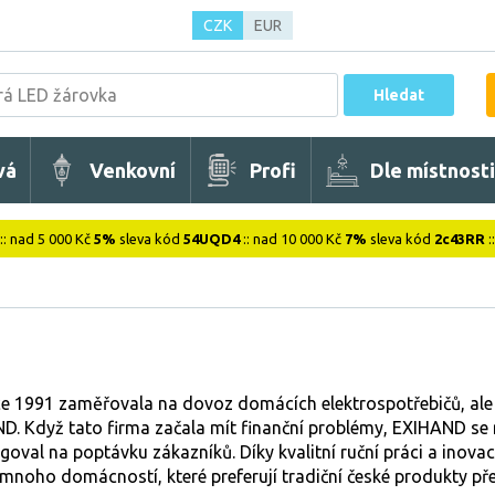
CZK
EUR
Hledat
vá
Venkovní
Profi
Dle místnosti
:: nad 5 000 Kč
5%
sleva kód
54UQD4
:: nad 10 000 Kč
7%
sleva kód
2c43RR
:
e 1991 zaměřovala na dovoz domácích elektrospotřebičů, ale p
. Když tato firma začala mít finanční problémy, EXIHAND se r
oval na poptávku zákazníků. Díky kvalitní ruční práci a inova
mnoho domácností, které preferují tradiční české produkty př