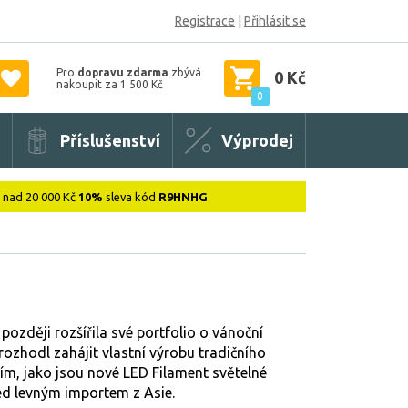
Registrace
|
Přihlásit se
Pro
dopravu zdarma
zbývá
0 Kč
nakoupit za 1 500 Kč
0
Příslušenství
Výprodej
: nad 20 000 Kč
10%
sleva kód
R9HNHG
ozději rozšířila své portfolio o vánoční
ozhodl zahájit vlastní výrobu tradičního
cím, jako jsou nové LED Filament světelné
ed levným importem z Asie.