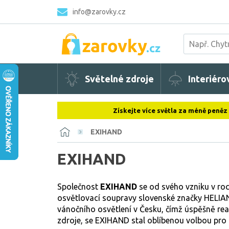
info@zarovky.cz
Světelné zdroje
Interiéro
Získejte více světla za méně peněz
EXIHAND
EXIHAND
Společnost
EXIHAND
se od svého vzniku v roc
osvětlovací soupravy slovenské značky HELIAND
vánočního osvětlení v Česku, čímž úspěšně reag
zdroje, se EXIHAND stal oblíbenou volbou pro 