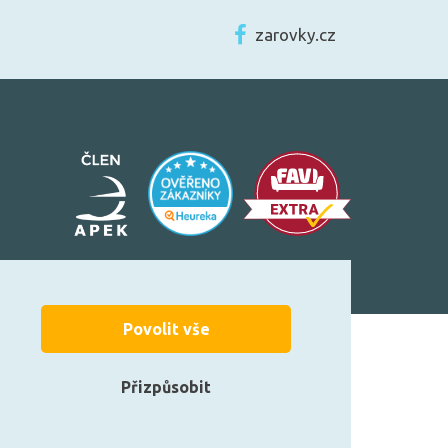
zarovky.cz
Povolit vše
Možnosti platby:
Přizpůsobit