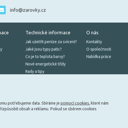
info@zarovky.cz
mace
Technické informace
O nás
Jak ušetřit peníze za svícení?
Kontakty
ky
Jaké jsou typy patic?
O společnosti
Co je to teplota barvy?
Nabídka práce
Nové energetické třídy
Rady a tipy
Zásady cookies
tomu potřebujeme data. Sbíráme je
pomocí cookies
, které nám
přizpůsobit obsah a reklamu. Pokud se sběrem cookies