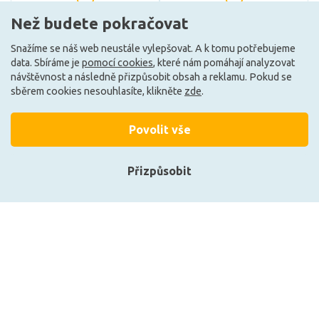
Než budete pokračovat
Může být u Vás 11. 8.
Může být u Vás 11. 8.
Snažíme se náš web neustále vylepšovat. A k tomu potřebujeme
data. Sbíráme je
pomocí cookies
, které nám pomáhají analyzovat
F
návštěvnost a následně přizpůsobit obsah a reklamu. Pokud se
sběrem cookies nesouhlasíte, klikněte
zde
.
Povolit vše
Přizpůsobit
Přihlásit se
Philips CorePro LEDspot
Deko-Light distanční držák
Registrace
ND 7-50W MR16 827 36D
829063
8,69 EUR
4,57 EUR
DO KOŠÍKU
DO KOŠÍKU