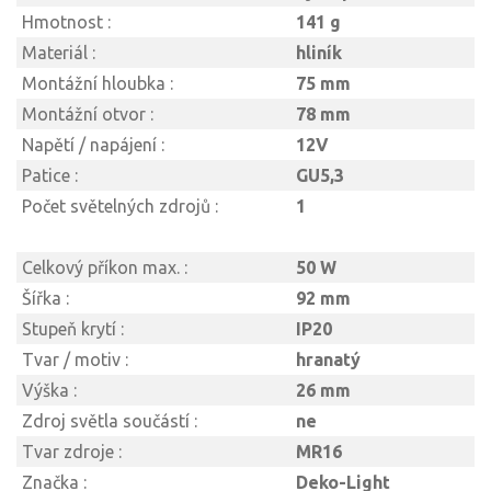
Hmotnost :
141 g
Materiál :
hliník
Montážní hloubka :
75 mm
Montážní otvor :
78 mm
Napětí / napájení :
12V
Patice :
GU5,3
Počet světelných zdrojů :
1
Celkový příkon max. :
50 W
Šířka :
92 mm
Stupeň krytí :
IP20
Tvar / motiv :
hranatý
Výška :
26 mm
Zdroj světla součástí :
ne
Tvar zdroje :
MR16
Značka :
Deko-Light