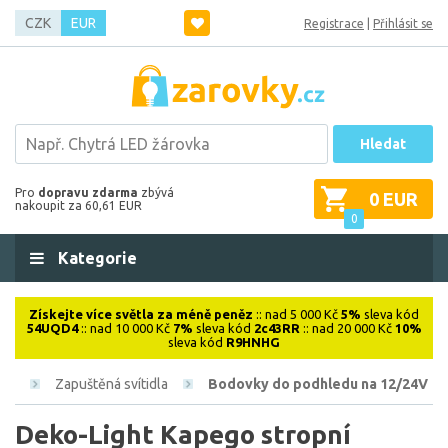
CZK
EUR
Registrace
|
Přihlásit se
Hledat
Pro
dopravu zdarma
zbývá
0 EUR
nakoupit za 60,61 EUR
0
Kategorie
Získejte více světla za méně peněz
:: nad 5 000 Kč
5%
sleva kód
54UQD4
:: nad 10 000 Kč
7%
sleva kód
2c43RR
:: nad 20 000 Kč
10%
sleva kód
R9HNHG
ová
Zapuštěná svítidla
Bodovky do podhledu na 12/24V
Deko-Light Kapego stropní