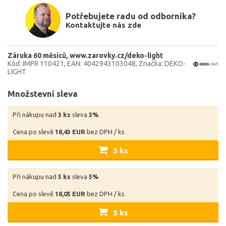
Potřebujete radu od odborníka?
Kontaktujte nás zde
Záruka 60 měsíců
www.zarovky.cz/deko-light
Kód: IMPR 110421
EAN: 4042943103048
Značka: DEKO-
LIGHT
Množstevní sleva
Při nákupu nad
3 ks
sleva
3%
Cena po slevě
18,43 EUR
bez DPH / ks
3 ks
Při nákupu nad
5 ks
sleva
5%
Cena po slevě
18,05 EUR
bez DPH / ks
5 ks