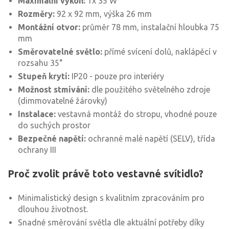
Maximální výkon:
1x 35 W
Rozměry:
92 x 92 mm, výška 26 mm
Montážní otvor:
průměr 78 mm, instalační hloubka 75
mm
Směrovatelné světlo:
přímé svícení dolů, naklápěcí v
rozsahu 35°
Stupeň krytí:
IP20 - pouze pro interiéry
Možnost stmívání:
dle použitého světelného zdroje
(dimmovatelné žárovky)
Instalace:
vestavná montáž do stropu, vhodné pouze
do suchých prostor
Bezpečné napětí:
ochranné malé napětí (SELV), třída
ochrany III
Proč zvolit právě toto vestavné svítidlo?
Minimalistický design s kvalitním zpracováním pro
dlouhou životnost.
Snadné směrování světla dle aktuální potřeby díky