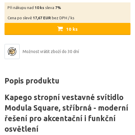
Při nákupu nad
10 ks
sleva
7%
Cena po slevě
17,67 EUR
bez DPH / ks
10 ks
Možnost vrátit zboží do 30 dní
Popis produktu
Kapego stropní vestavné svítidlo
Modula Square, stříbrná - moderní
řešení pro akcentační i funkční
osvětlení