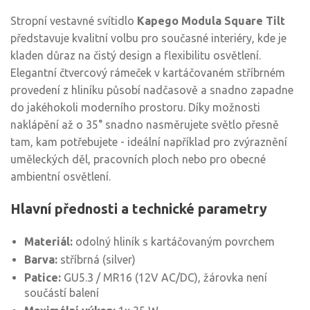
Stropní vestavné svítidlo
Kapego Modula Square Tilt
představuje kvalitní volbu pro současné interiéry, kde je
kladen důraz na čistý design a flexibilitu osvětlení.
Elegantní čtvercový rámeček v kartáčovaném stříbrném
provedení z hliníku působí nadčasově a snadno zapadne
do jakéhokoli moderního prostoru. Díky možnosti
naklápění až o 35° snadno nasměrujete světlo přesně
tam, kam potřebujete - ideální například pro zvýraznění
uměleckých děl, pracovních ploch nebo pro obecné
ambientní osvětlení.
Hlavní přednosti a technické parametry
Materiál:
odolný hliník s kartáčovaným povrchem
Barva:
stříbrná (silver)
Patice:
GU5.3 / MR16 (12V AC/DC), žárovka není
součástí balení