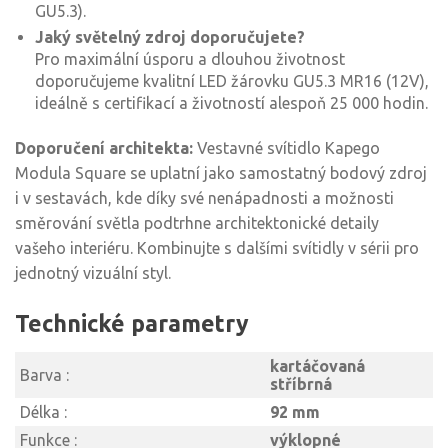
GU5.3).
Jaký světelný zdroj doporučujete?
Pro maximální úsporu a dlouhou životnost
doporučujeme kvalitní LED žárovku GU5.3 MR16 (12V),
ideálně s certifikací a životností alespoň 25 000 hodin.
Doporučení architekta:
Vestavné svítidlo Kapego
Modula Square se uplatní jako samostatný bodový zdroj
i v sestavách, kde díky své nenápadnosti a možnosti
směrování světla podtrhne architektonické detaily
vašeho interiéru. Kombinujte s dalšími svítidly v sérii pro
jednotný vizuální styl.
Technické parametry
kartáčovaná
Barva :
stříbrná
Délka :
92 mm
Funkce :
výklopné