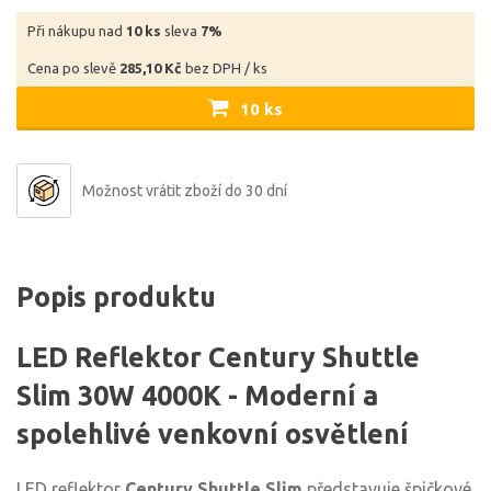
Při nákupu nad
10 ks
sleva
7%
Cena po slevě
285,10 Kč
bez DPH / ks
10 ks
Možnost vrátit zboží do 30 dní
Popis produktu
LED Reflektor Century Shuttle
Slim 30W 4000K - Moderní a
spolehlivé venkovní osvětlení
LED reflektor
Century Shuttle Slim
představuje špičkové