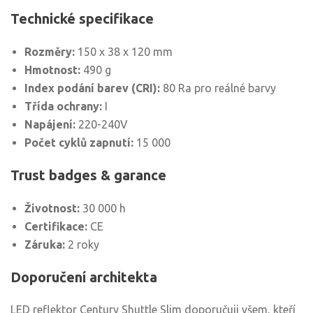
Technické specifikace
Rozměry:
150 x 38 x 120 mm
Hmotnost:
490 g
Index podání barev (CRI):
80 Ra pro reálné barvy
Třída ochrany:
I
Napájení:
220-240V
Počet cyklů zapnutí:
15 000
Trust badges & garance
Životnost:
30 000 h
Certifikace:
CE
Záruka:
2 roky
Doporučení architekta
LED reflektor Century Shuttle Slim doporučuji všem, kteří