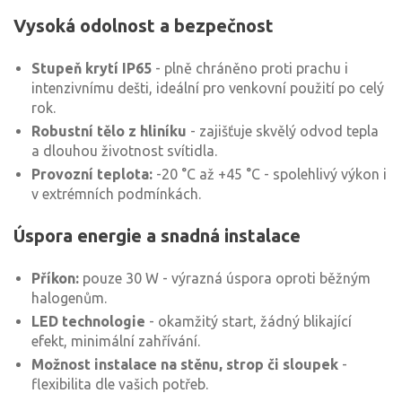
Vysoká odolnost a bezpečnost
Stupeň krytí IP65
- plně chráněno proti prachu i
intenzivnímu dešti, ideální pro venkovní použití po celý
rok.
Robustní tělo z hliníku
- zajišťuje skvělý odvod tepla
a dlouhou životnost svítidla.
Provozní teplota:
-20 °C až +45 °C - spolehlivý výkon i
v extrémních podmínkách.
Úspora energie a snadná instalace
Příkon:
pouze 30 W - výrazná úspora oproti běžným
halogenům.
LED technologie
- okamžitý start, žádný blikající
efekt, minimální zahřívání.
Možnost instalace na stěnu, strop či sloupek
-
flexibilita dle vašich potřeb.