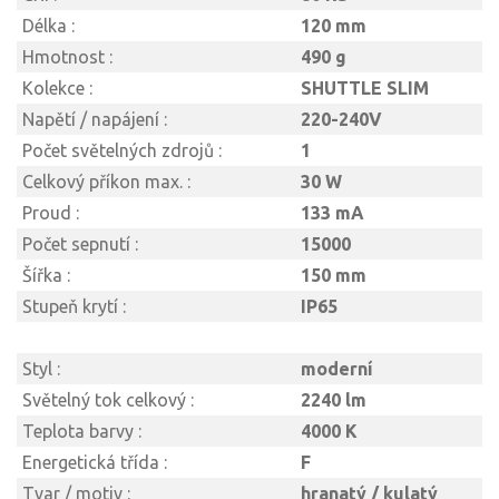
Délka :
120 mm
Hmotnost :
490 g
Kolekce :
SHUTTLE SLIM
Napětí / napájení :
220-240V
Počet světelných zdrojů :
1
Celkový příkon max. :
30 W
Proud :
133 mA
Počet sepnutí :
15000
Šířka :
150 mm
Stupeň krytí :
IP65
Styl :
moderní
Světelný tok celkový :
2240 lm
Teplota barvy :
4000 K
Energetická třída :
F
Tvar / motiv :
hranatý / kulatý