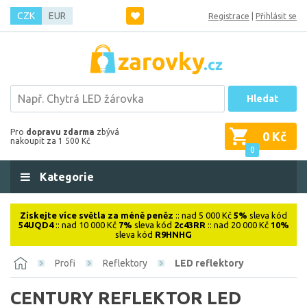
CZK
EUR
Registrace
|
Přihlásit se
Hledat
Pro
dopravu zdarma
zbývá
0 Kč
nakoupit za 1 500 Kč
0
Kategorie
Získejte více světla za méně peněz
:: nad 5 000 Kč
5%
sleva kód
54UQD4
:: nad 10 000 Kč
7%
sleva kód
2c43RR
:: nad 20 000 Kč
10%
sleva kód
R9HNHG
Profi
Reflektory
LED reflektory
CENTURY REFLEKTOR LED