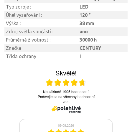
Typ zdroje :
LED
Úhel vyzařování :
120 °
Výška :
38 mm
Zdroj světla součástí :
ano
Průměrná životnost :
30000 h
Značka :
CENTURY
Třída ochrany :
I