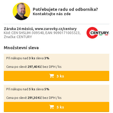
Potřebujete radu od odborníka?
Kontaktujte nás zde
Záruka 24 měsíců
www.zarovky.cz/century
Kód: CEN SHSLIM-309540
EAN: 9090171005523
Značka: CENTURY
Množstevní sleva
Při nákupu nad
3 ks
sleva
3%
Cena po slevě
297,40 Kč
bez DPH / ks
3 ks
Při nákupu nad
5 ks
sleva
5%
Cena po slevě
291,30 Kč
bez DPH / ks
5 ks