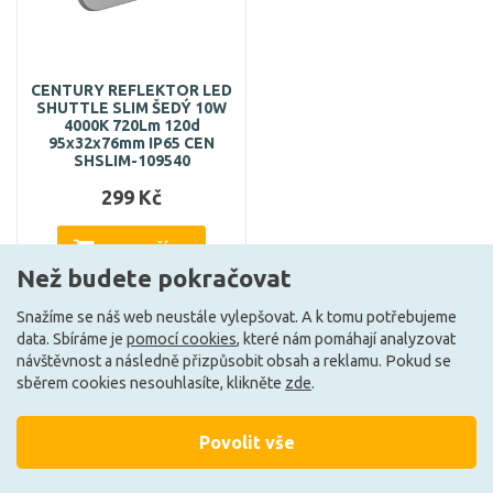
CENTURY REFLEKTOR LED
SHUTTLE SLIM ŠEDÝ 10W
4000K 720Lm 120d
95x32x76mm IP65 CEN
SHSLIM-109540
299 Kč
DO KOŠÍKU
Než budete pokračovat
Snažíme se náš web neustále vylepšovat. A k tomu potřebujeme
data. Sbíráme je
pomocí cookies
, které nám pomáhají analyzovat
Může být u Vás 19. 8.
návštěvnost a následně přizpůsobit obsah a reklamu. Pokud se
sběrem cookies nesouhlasíte, klikněte
zde
.
Ze stejné kolekce
Povolit vše