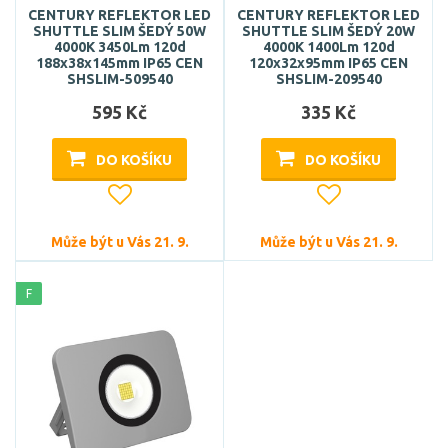
CENTURY REFLEKTOR LED
CENTURY REFLEKTOR LED
SHUTTLE SLIM ŠEDÝ 50W
SHUTTLE SLIM ŠEDÝ 20W
4000K 3450Lm 120d
4000K 1400Lm 120d
188x38x145mm IP65 CEN
120x32x95mm IP65 CEN
SHSLIM-509540
SHSLIM-209540
595 Kč
335 Kč
DO KOŠÍKU
DO KOŠÍKU
Může být u Vás 21. 9.
Může být u Vás 21. 9.
F