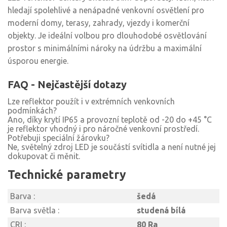
hledají spolehlivé a nenápadné venkovní osvětlení pro
moderní domy, terasy, zahrady, vjezdy i komerční
objekty. Je ideální volbou pro dlouhodobé osvětlování
prostor s minimálními nároky na údržbu a maximální
úsporou energie.
FAQ - Nejčastější dotazy
Lze reflektor použít i v extrémních venkovních
podmínkách?
Ano, díky krytí IP65 a provozní teplotě od -20 do +45 °C
je reflektor vhodný i pro náročné venkovní prostředí.
Potřebuji speciální žárovku?
Ne, světelný zdroj LED je součástí svítidla a není nutné jej
dokupovat či měnit.
Technické parametry
Barva :
šedá
Barva světla :
studená bílá
CRI :
80 Ra