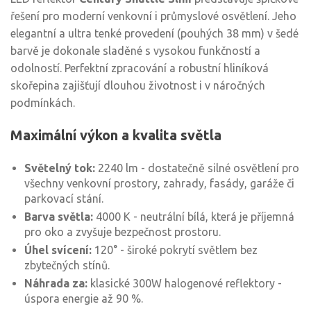
řešení pro moderní venkovní i průmyslové osvětlení. Jeho
elegantní a ultra tenké provedení (pouhých 38 mm) v šedé
barvě je dokonale sladěné s vysokou funkčností a
odolností. Perfektní zpracování a robustní hliníková
skořepina zajišťují dlouhou životnost i v náročných
podmínkách.
Maximální výkon a kvalita světla
Světelný tok:
2240 lm - dostatečně silné osvětlení pro
všechny venkovní prostory, zahrady, fasády, garáže či
parkovací stání.
Barva světla:
4000 K - neutrální bílá, která je příjemná
pro oko a zvyšuje bezpečnost prostoru.
Úhel svícení:
120° - široké pokrytí světlem bez
zbytečných stínů.
Náhrada za:
klasické 300W halogenové reflektory -
úspora energie až 90 %.