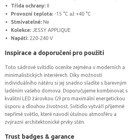
Třída ochrany:
II
Provozní teplota:
-15 °C až +40 °C
Stmívatelné:
Ne
Kolekce:
JESSY APPLIQUE
Napětí:
220-240 V
Inspirace a doporučení pro použití
Toto sádrové svítidlo oceníte zejména v moderních a
minimalistických interiérech. Díky možnosti
individuálního nátěru si jej snadno sladíte s barevným
laděním vašeho domova. Doporučujeme kombinovat s
kvalitní LED žárovkou G9 pro maximální energetickou
úsporu a dlouhou životnost. Svítidlo vytváří příjemné
nepřímé světlo, které navodí útulnou atmosféru a
zvýrazní architektonické prvky stěn.
Trust badges & garance