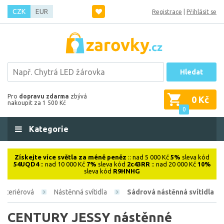
CZK
EUR
Registrace
|
Přihlásit se
Hledat
Pro
dopravu zdarma
zbývá
0 Kč
nakoupit za 1 500 Kč
0
Kategorie
Získejte více světla za méně peněz
:: nad 5 000 Kč
5%
sleva kód
54UQD4
:: nad 10 000 Kč
7%
sleva kód
2c43RR
:: nad 20 000 Kč
10%
sleva kód
R9HNHG
Interiérová
Nástěnná svítidla
Sádrová nástěnná svítidla
CENTURY JESSY nástěnné