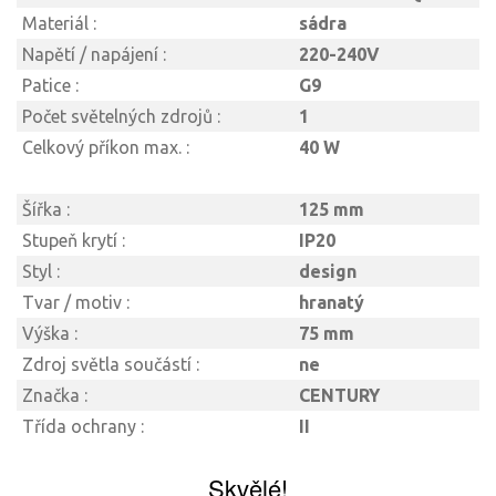
Materiál :
sádra
Napětí / napájení :
220-240V
Patice :
G9
Počet světelných zdrojů :
1
Celkový příkon max. :
40 W
Šířka :
125 mm
Stupeň krytí :
IP20
Styl :
design
Tvar / motiv :
hranatý
Výška :
75 mm
Zdroj světla součástí :
ne
Značka :
CENTURY
Třída ochrany :
II