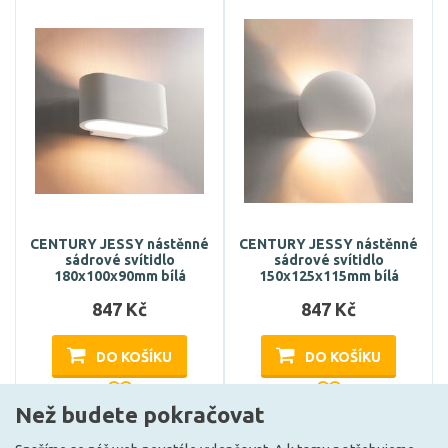
CENTURY JESSY nástěnné
CENTURY JESSY nástěnné
sádrové svítidlo
sádrové svítidlo
180x100x90mm bílá
150x125x115mm bílá
847 Kč
847 Kč
DO KOŠÍKU
DO KOŠÍKU
Než budete pokračovat
Může být u Vás 15. 9.
Může být u Vás 15. 9.