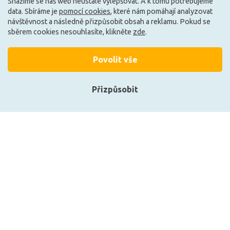
Snažíme se náš web neustále vylepšovat. A k tomu potřebujeme
data. Sbíráme je
pomocí cookies
, které nám pomáhají analyzovat
návštěvnost a následně přizpůsobit obsah a reklamu. Pokud se
sběrem cookies nesouhlasíte, klikněte
zde
.
Načíst další
Povolit vše
Ze stejné kolekce
Přizpůsobit
Přihlásit se
Registrace
Zobrazit naše produkty