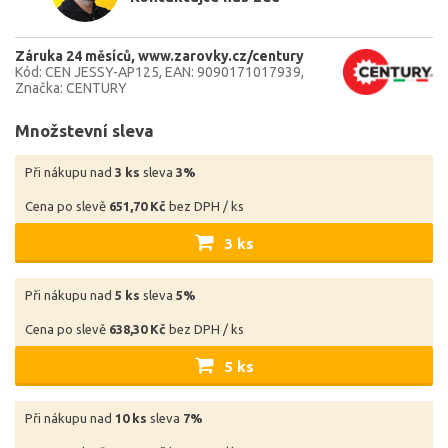
Záruka 24 měsíců
www.zarovky.cz/century
Kód: CEN JESSY-AP125
EAN: 9090171017939
Značka: CENTURY
Množstevní sleva
Při nákupu nad
3 ks
sleva
3%
Cena po slevě
651,70 Kč
bez DPH / ks
3 ks
Při nákupu nad
5 ks
sleva
5%
Cena po slevě
638,30 Kč
bez DPH / ks
5 ks
Při nákupu nad
10 ks
sleva
7%