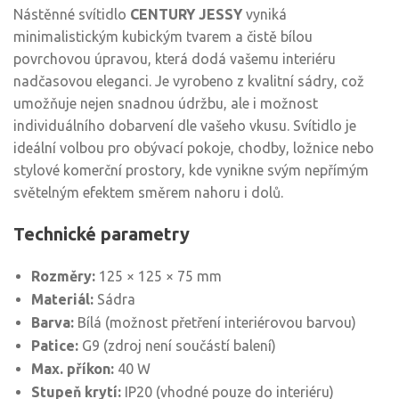
Nástěnné svítidlo
CENTURY JESSY
vyniká
minimalistickým kubickým tvarem a čistě bílou
povrchovou úpravou, která dodá vašemu interiéru
nadčasovou eleganci. Je vyrobeno z kvalitní sádry, což
umožňuje nejen snadnou údržbu, ale i možnost
individuálního dobarvení dle vašeho vkusu. Svítidlo je
ideální volbou pro obývací pokoje, chodby, ložnice nebo
stylové komerční prostory, kde vynikne svým nepřímým
světelným efektem směrem nahoru i dolů.
Technické parametry
Rozměry:
125 × 125 × 75 mm
Materiál:
Sádra
Barva:
Bílá (možnost přetření interiérovou barvou)
Patice:
G9 (zdroj není součástí balení)
Max. příkon:
40 W
Stupeň krytí:
IP20 (vhodné pouze do interiéru)